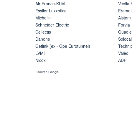
Air France-KLM
Veolia
Essilor Luxxotica
Eramet
Michelin
Alstom
Schneider Electric
Forvia
Cellectis
Quadie
Danone
Solocal
Getlink (ex - Gpe Eurotunnel)
Techn
LVMH
Valeo
Nicox
ADP
* source Google