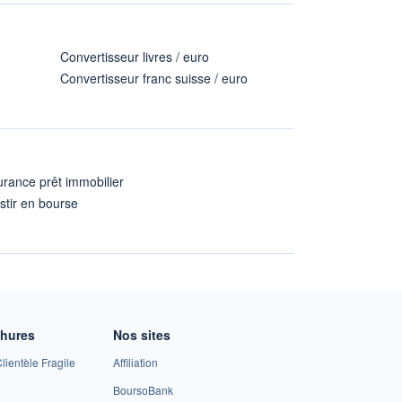
Convertisseur livres / euro
Convertisseur franc suisse / euro
rance prêt immobilier
stir en bourse
A
chures
Nos sites
lientèle Fragile
Affiliation
BoursoBank