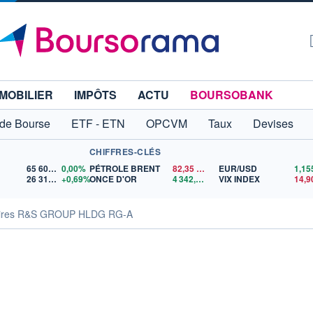
MOBILIER
IMPÔTS
ACTU
BOURSOBANK
 de Bourse
ETF - ETN
OPCVM
Taux
Devises
CHIFFRES-CLÉS
65 606,71
0,00%
PÉTROLE BRENT
82,35
$US
EUR/USD
26 319,45
+0,69%
ONCE D'OR
4 342,26
$US
VIX INDEX
14,9
aires R&S GROUP HLDG RG-A