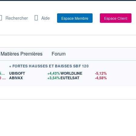
Rechercher
Aide
Espace Membre
Espace Client
Matières Premières
Forum
+ FORTES HAUSSES ET BAISSES SBF 120
1,1559
$US
UBISOFT
+4,43%
WORLDLINE
-5,12%
0
$US
ABIVAX
+3,54%
EUTELSAT
-4,58%