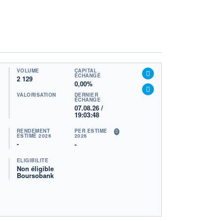
VOLUME
CAPITAL
ÉCHANGÉ
2 129
0,00%
VALORISATION
DERNIER
ÉCHANGE
07.08.26 /
19:03:48
RENDEMENT
PER ESTIMÉ
ESTIMÉ 2026
2026
-
-
ÉLIGIBILITÉ
Non éligible
Boursobank