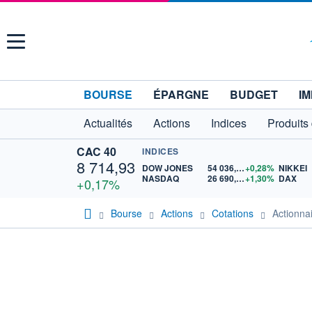
Menu
BOURSE
ÉPARGNE
BUDGET
IM
Actualités
Actions
Indices
Produits
CAC 40
INDICES
8 714,93
DOW JONES
54 036,93
+0,28%
NIKKEI
NASDAQ
26 690,62
+1,30%
DAX
+0,17%
Bourse
Actions
Cotations
Actionn