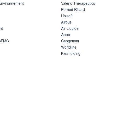
 Environnement
Valerio Therapeutics
Pernod Ricard
Ubisoft
Airbus
nt
Air Liquide
Accor
ipFMC
Capgemini
Worldline
Kleaholding