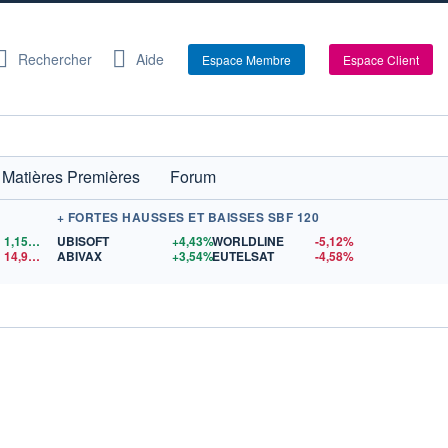
Rechercher
Aide
Espace Membre
Espace Client
Matières Premières
Forum
+ FORTES HAUSSES ET BAISSES SBF 120
1,1559
$US
UBISOFT
+4,43%
WORLDLINE
-5,12%
14,90
$US
ABIVAX
+3,54%
EUTELSAT
-4,58%