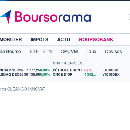
MOBILIER
IMPÔTS
ACTU
BOURSOBANK
 de Bourse
ETF - ETN
OPCVM
Taux
Devises
CHIFFRES-CLÉS
NI S&P SEP26
7 777,25
0,00%
PÉTROLE BRENT
82,35
$US
EUR/USD
ASDAQ DEC26
30 135,00
0,00%
ONCE D'OR
4 342,26
$US
VIX INDEX
aires CLEANGO INNOVAT