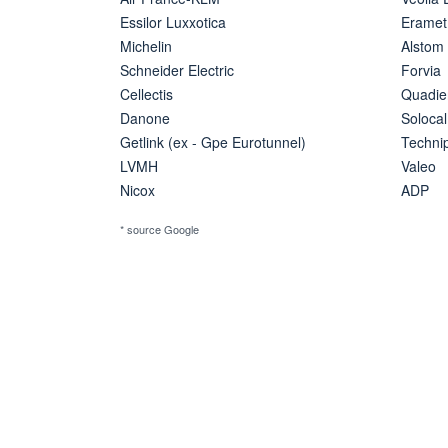
Essilor Luxxotica
Eramet
Michelin
Alstom
Schneider Electric
Forvia
Cellectis
Quadie
Danone
Solocal
Getlink (ex - Gpe Eurotunnel)
Techn
LVMH
Valeo
Nicox
ADP
* source Google