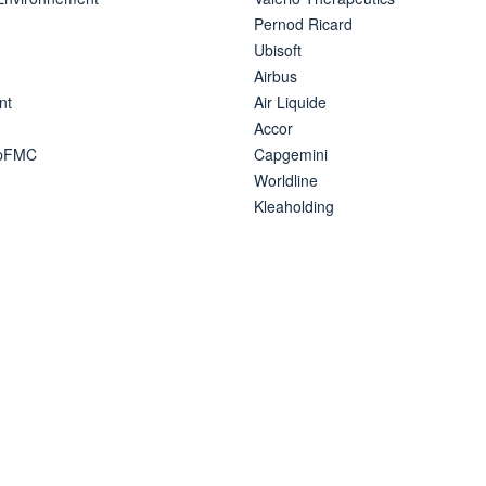
Pernod Ricard
Ubisoft
Airbus
nt
Air Liquide
Accor
ipFMC
Capgemini
Worldline
Kleaholding