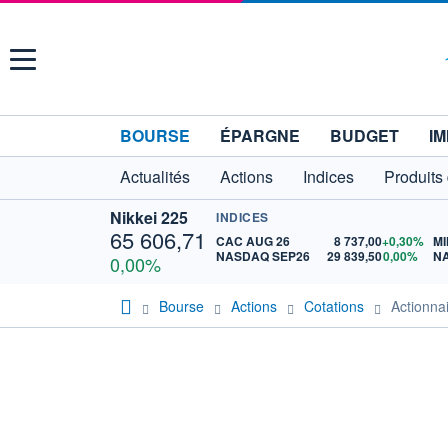
Menu
BOURSE
ÉPARGNE
BUDGET
IM
Actualités
Actions
Indices
Produits
Nikkei 225
INDICES
65 606,71
CAC AUG 26
8 737,00
+0,30%
MI
NASDAQ SEP26
29 839,50
0,00%
N
0,00%
Bourse
Actions
Cotations
Actionn