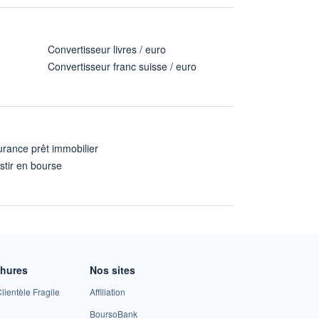
Convertisseur livres / euro
Convertisseur franc suisse / euro
rance prêt immobilier
stir en bourse
A
chures
Nos sites
lientèle Fragile
Affiliation
BoursoBank