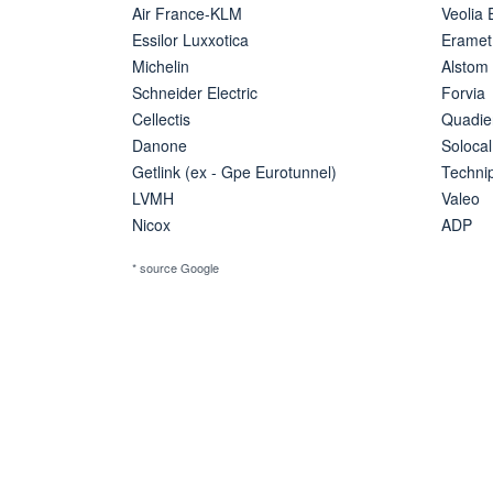
Air France-KLM
Veolia
Essilor Luxxotica
Eramet
Michelin
Alstom
Schneider Electric
Forvia
Cellectis
Quadie
Danone
Solocal
Getlink (ex - Gpe Eurotunnel)
Techn
LVMH
Valeo
Nicox
ADP
* source Google