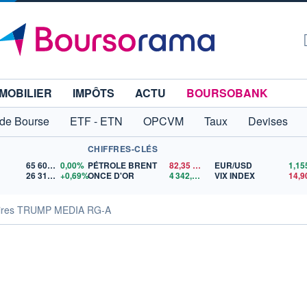
MOBILIER
IMPÔTS
ACTU
BOURSOBANK
 de Bourse
ETF - ETN
OPCVM
Taux
Devises
CHIFFRES-CLÉS
65 606,71
0,00%
PÉTROLE BRENT
82,35
$US
EUR/USD
26 319,45
+0,69%
ONCE D'OR
4 342,26
$US
VIX INDEX
14,9
aires TRUMP MEDIA RG-A