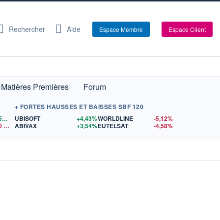
Rechercher
Aide
Espace Membre
Espace Client
Matières Premières
Forum
+ FORTES HAUSSES ET BAISSES SBF 120
1,1559
$US
UBISOFT
+4,43%
WORLDLINE
-5,12%
0
$US
ABIVAX
+3,54%
EUTELSAT
-4,58%