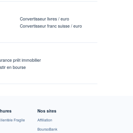
Convertisseur livres / euro
Convertisseur franc suisse / euro
rance prêt immobilier
stir en bourse
A
chures
Nos sites
lientèle Fragile
Affiliation
BoursoBank