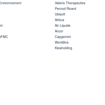
 Environnement
Valerio Therapeutics
Pernod Ricard
Ubisoft
Airbus
nt
Air Liquide
Accor
ipFMC
Capgemini
Worldline
Kleaholding