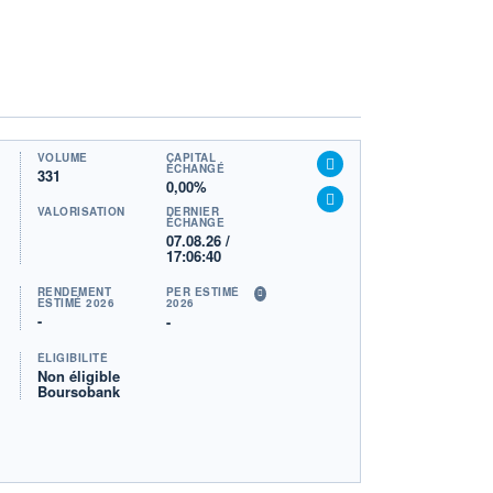
VOLUME
CAPITAL
ÉCHANGÉ
331
0,00%
VALORISATION
DERNIER
ÉCHANGE
07.08.26 /
17:06:40
RENDEMENT
PER ESTIMÉ
ESTIMÉ 2026
2026
-
-
ÉLIGIBILITÉ
Non éligible
Boursobank