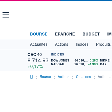
Menu
BOURSE
ÉPARGNE
BUDGET
IM
Actualités
Actions
Indices
Produits
CAC 40
INDICES
8 714,93
DOW JONES
54 036,93
+0,28%
NIKKEI
NASDAQ
26 690,62
+1,30%
DAX
+0,17%
Bourse
Actions
Cotations
Actionn