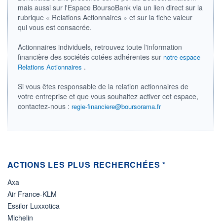
mais aussi sur l'Espace BoursoBank via un lien direct sur la
LIMITE À LA
LIMITE À LA
BAISSE
HAUSSE
rubrique « Relations Actionnaires » et sur la fiche valeur
0,000
0,000
qui vous est consacrée.
RENDEMENT
PER ESTIMÉ
ESTIMÉ 2026
2026
Actionnaires individuels, retrouvez toute l'information
-
-
financière des sociétés cotées adhérentes sur
notre espace
.
Relations Actionnaires
DERNIER
DATE
DIVIDENDE
DERNIER
DIVIDENDE
0,00 EUR
-
Si vous êtes responsable de la relation actionnaires de
votre entreprise et que vous souhaitez activer cet espace,
PROCHAIN
contactez-nous :
regie-financiere@boursorama.fr
DIVIDENDE
-
ÉLIGIBILITÉ
Non éligible
Boursobank
ACTIONS LES PLUS RECHERCHÉES *
+ PORTEFEUILLE
+ LISTE
Axa
Air France-KLM
Essilor Luxxotica
Michelin