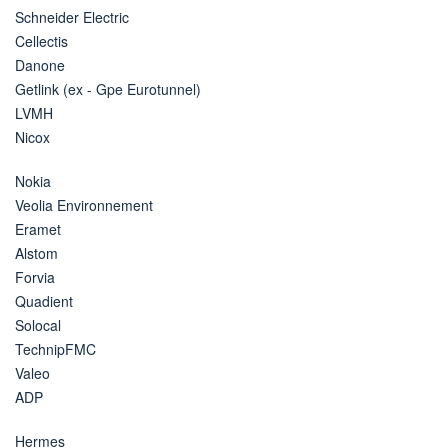
Schneider Electric
Cellectis
Danone
Getlink (ex - Gpe Eurotunnel)
LVMH
Nicox
Nokia
Veolia Environnement
Eramet
Alstom
Forvia
Quadient
Solocal
TechnipFMC
Valeo
ADP
Hermes