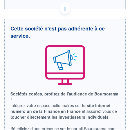
US50155Q1004 7XU
DONNÉES TEMPS RÉEL
Politique d'exécution
Cette société n'est pas adhérente à ce
Cotation sur les autres places
service.
12,4
12,2
12,0
11,8
11h54
15h15
18h36
OUVERTURE
CLÔTURE VEILLE
12,090
12,230
Sociétés cotées, profitez de l'audience de Boursorama
+ HAUT
+ BAS
12,090
11,930
!
Intégrez votre espace actionnaires sur
le site Internet
VOLUME
CAPITAL ÉCHANGÉ
numéro un de la Finance en France
et assurez-vous de
2 332
0,00%
toucher directement les investisseurs individuels
.
VALORISATION
DERNIER ÉCHANGE
07.08.26 / 18:37:56
Bénéficiez d'une présence sur le portail Boursorama.com