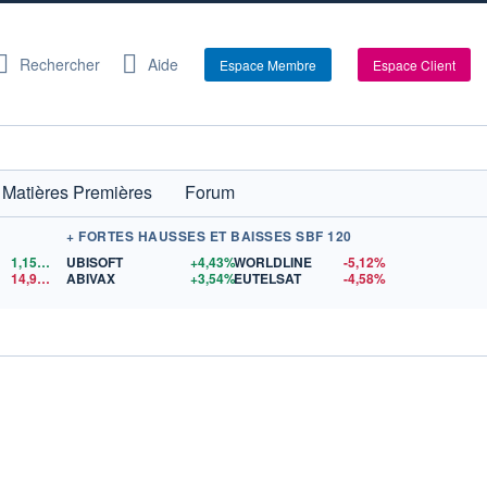
Rechercher
Aide
Espace Membre
Espace Client
Matières Premières
Forum
+ FORTES HAUSSES ET BAISSES SBF 120
1,1559
$US
UBISOFT
+4,43%
WORLDLINE
-5,12%
14,90
$US
ABIVAX
+3,54%
EUTELSAT
-4,58%