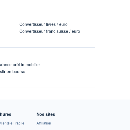
Convertisseur livres / euro
Convertisseur franc suisse / euro
rance prêt immobilier
stir en bourse
A
chures
Nos sites
lientèle Fragile
Affiliation