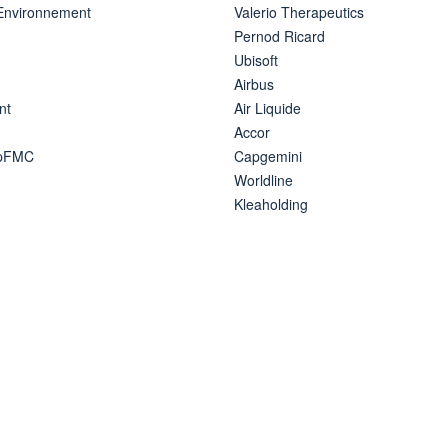
 Environnement
Valerio Therapeutics
Pernod Ricard
Ubisoft
Airbus
nt
Air Liquide
Accor
ipFMC
Capgemini
Worldline
Kleaholding