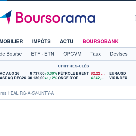
MOBILIER
IMPÔTS
ACTU
BOURSOBANK
 de Bourse
ETF - ETN
OPCVM
Taux
Devises
CHIFFRES-CLÉS
AC AUG 26
8 737,00
+0,30%
PÉTROLE BRENT
82,22
$US
EUR/USD
ASDAQ DEC26
30 130,00
+1,12%
ONCE D'OR
4 342,26
$US
VIX INDEX
aires HEAL RG-A-SV-UNTY-A