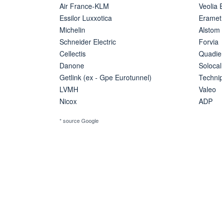
Air France-KLM
Veolia
Essilor Luxxotica
Eramet
Michelin
Alstom
Schneider Electric
Forvia
Cellectis
Quadie
Danone
Solocal
Getlink (ex - Gpe Eurotunnel)
Techn
LVMH
Valeo
Nicox
ADP
* source Google