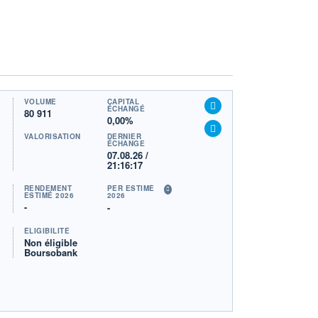
VOLUME
CAPITAL
ÉCHANGÉ
80 911
0,00%
VALORISATION
DERNIER
ÉCHANGE
07.08.26 /
21:16:17
RENDEMENT
PER ESTIMÉ
ESTIMÉ 2026
2026
-
-
ÉLIGIBILITÉ
Non éligible
Boursobank