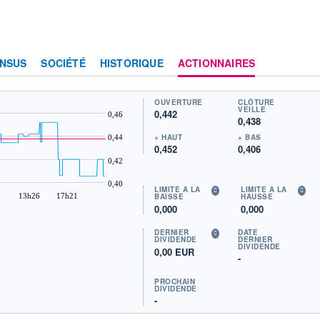
NSUS
SOCIÉTÉ
HISTORIQUE
ACTIONNAIRES
OUVERTURE
CLÔTURE
VEILLE
0,442
0,46
0,438
+ HAUT
+ BAS
0,44
0,452
0,406
0,42
0,40
LIMITE À LA
LIMITE À LA
13h26
17h21
BAISSE
HAUSSE
0,000
0,000
DERNIER
DATE
DIVIDENDE
DERNIER
DIVIDENDE
0,00 EUR
-
PROCHAIN
DIVIDENDE
-