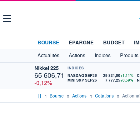
Menu
BOURSE
ÉPARGNE
BUDGET
IM
Actualités
Actions
Indices
Produits
Nikkei 225
INDICES
65 606,71
NASDAQ SEP26
29 831,00
+1,11%
C
MINI S&P SEP26
7 777,25
+0,59%
N
-0,12%
Bourse
Actions
Cotations
Actionn