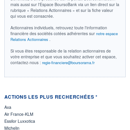
mais aussi sur l'Espace BoursoBank via un lien direct sur la
LIMITE À LA
LIMITE À LA
BAISSE
HAUSSE
rubrique « Relations Actionnaires » et sur la fiche valeur
0,000
0,000
qui vous est consacrée.
RENDEMENT
PER ESTIMÉ
ESTIMÉ 2026
2026
Actionnaires individuels, retrouvez toute l'information
-
-
financière des sociétés cotées adhérentes sur
notre espace
.
Relations Actionnaires
DERNIER
DATE
DIVIDENDE
DERNIER
DIVIDENDE
0,00 EUR
-
Si vous êtes responsable de la relation actionnaires de
votre entreprise et que vous souhaitez activer cet espace,
PROCHAIN
contactez-nous :
regie-financiere@boursorama.fr
DIVIDENDE
-
ÉLIGIBILITÉ
Non éligible
Boursobank
ACTIONS LES PLUS RECHERCHÉES *
+ PORTEFEUILLE
+ LISTE
Axa
Air France-KLM
Essilor Luxxotica
Michelin