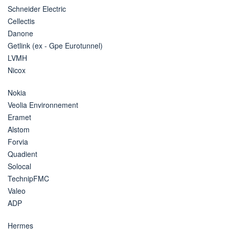
Schneider Electric
Cellectis
Danone
Getlink (ex - Gpe Eurotunnel)
LVMH
Nicox
Nokia
Veolia Environnement
Eramet
Alstom
Forvia
Quadient
Solocal
TechnipFMC
Valeo
ADP
Hermes