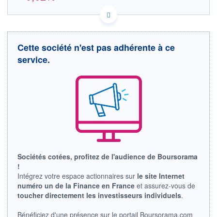
FI4000198031 2QT
DONNÉES TEMPS RÉEL
Politique d'exécution
Cette société n'est pas adhérente à ce
Cotation sur les autres places
service.
32,3
32,2
32,1
32,0
11h33
11h42
OUVERTURE
CLÔTURE VEILLE
0,000
32,260
Sociétés cotées, profitez de l'audience de Boursorama
+ HAUT
+ BAS
0,000
32,020
!
Intégrez votre espace actionnaires sur
le site Internet
VOLUME
CAPITAL ÉCHANGÉ
numéro un de la Finance en France
et assurez-vous de
14
0,00%
toucher directement les investisseurs individuels
.
VALORISATION
DERNIER ÉCHANGE
07.08.26 / 11:52:28
Bénéficiez d'une présence sur le portail Boursorama.com