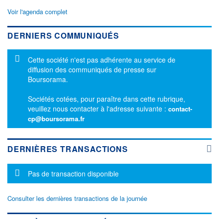
Voir l'agenda complet
DERNIERS COMMUNIQUÉS
Message d'information
Cette société n'est pas adhérente au service de
diffusion des communiqués de presse sur
Boursorama.
Sociétés cotées, pour paraître dans cette rubrique,
veuillez nous contacter à l'adresse suivante :
contact-
cp@boursorama.fr
DERNIÈRES TRANSACTIONS
Message d'information
Pas de transaction disponible
Consulter les dernières transactions de la journée