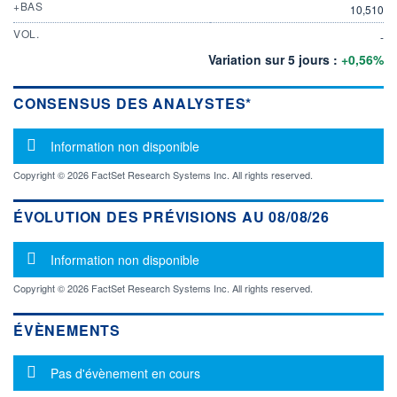
+BAS
10,510
VOL.
-
Variation sur 5 jours :
+0,56%
CONSENSUS DES ANALYSTES*
Message d'information
Information non disponible
Copyright © 2026 FactSet Research Systems Inc. All rights reserved.
ÉVOLUTION DES PRÉVISIONS AU 08/08/26
Message d'information
Information non disponible
Copyright © 2026 FactSet Research Systems Inc. All rights reserved.
ÉVÈNEMENTS
Message d'information
Pas d'évènement en cours