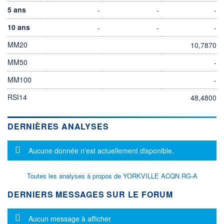
5 ans
-
-
-
10 ans
-
-
-
MM20
10,7870
MM50
-
MM100
-
RSI14
48,4800
DERNIÈRES ANALYSES
Message d'information
Aucune donnée n'est actuellement disponible.
Toutes les analyses à propos de YORKVILLE ACQN RG-A
DERNIERS MESSAGES SUR LE FORUM
Message d'information
Aucun message à afficher