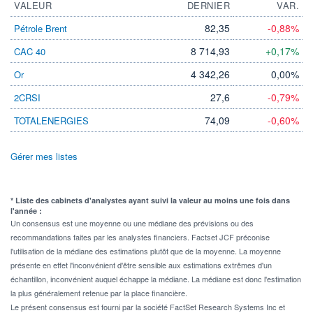
VALEUR
DERNIER
VAR.
82,35
-0,88%
Pétrole Brent
8 714,93
+0,17%
CAC 40
4 342,26
0,00%
Or
27,6
-0,79%
2CRSI
74,09
-0,60%
TOTALENERGIES
Gérer mes listes
* Liste des cabinets d'analystes ayant suivi la valeur au moins une fois dans
l'année :
Un consensus est une moyenne ou une médiane des prévisions ou des
recommandations faites par les analystes financiers. Factset JCF préconise
l'utilisation de la médiane des estimations plutôt que de la moyenne. La moyenne
présente en effet l'inconvénient d'être sensible aux estimations extrêmes d'un
échantillon, inconvénient auquel échappe la médiane. La médiane est donc l'estimation
la plus généralement retenue par la place financière.
Le présent consensus est fourni par la société FactSet Research Systems Inc et