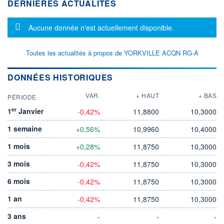
DERNIÈRES ACTUALITÉS
Message d'information
Aucune donnée n'est actuellement disponible.
Toutes les actualités à propos de YORKVILLE ACQN RG-A
DONNÉES HISTORIQUES
VAR.
+ HAUT
+ BAS
PÉRIODE
er
1
Janvier
-0,42%
11,8800
10,3000
1 semaine
+0,56%
10,9960
10,4000
1 mois
+0,28%
11,8750
10,3000
3 mois
-0,42%
11,8750
10,3000
6 mois
-0,42%
11,8750
10,3000
1 an
-0,42%
11,8750
10,3000
3 ans
-
-
-