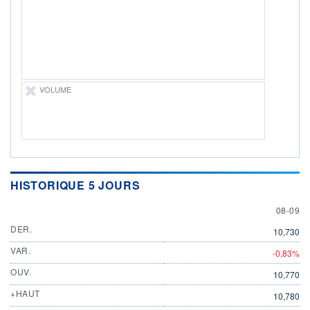
ÉLIGIBILITÉ
Non éligible
Boursobank
+ PORTEFEUILLE
+ LISTE
VOLUME
HISTORIQUE 5 JOURS
8 SEPT
08-09
DER.
10,730
VAR.
-0,83%
OUV.
10,770
+HAUT
10,780