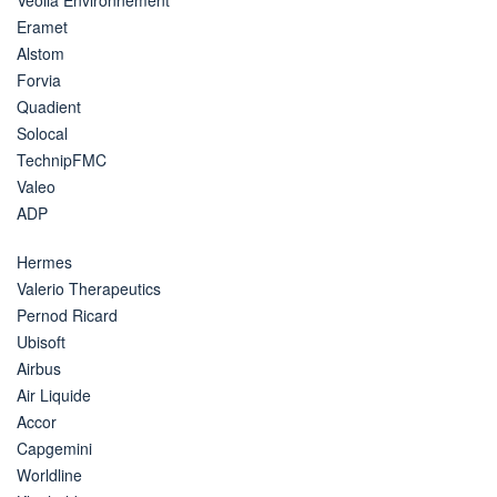
Eramet
Alstom
Forvia
Quadient
Solocal
TechnipFMC
Valeo
ADP
Hermes
Valerio Therapeutics
Pernod Ricard
Ubisoft
Airbus
Air Liquide
Accor
Capgemini
Worldline