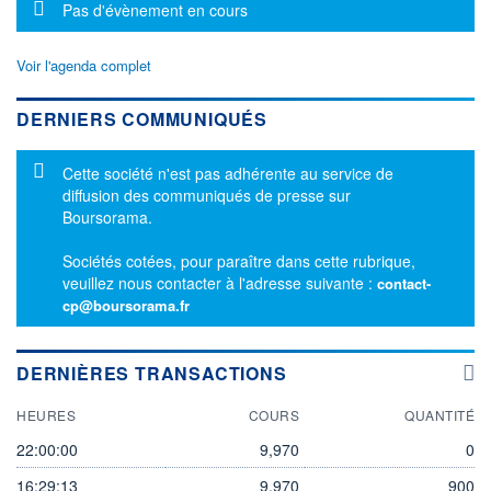
Message d'information
Pas d'évènement en cours
Voir l'agenda complet
DERNIERS COMMUNIQUÉS
Message d'information
Cette société n'est pas adhérente au service de
diffusion des communiqués de presse sur
Boursorama.
Sociétés cotées, pour paraître dans cette rubrique,
veuillez nous contacter à l'adresse suivante :
contact-
cp@boursorama.fr
DERNIÈRES TRANSACTIONS
HEURES
COURS
QUANTITÉ
22:00:00
9,970
0
16:29:13
9,970
900