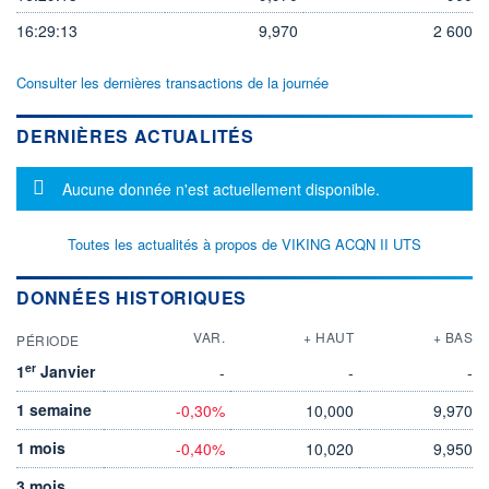
16:29:13
9,970
2 600
Consulter les dernières transactions de la journée
DERNIÈRES ACTUALITÉS
Message d'information
Aucune donnée n'est actuellement disponible.
Toutes les actualités à propos de VIKING ACQN II UTS
DONNÉES HISTORIQUES
VAR.
+ HAUT
+ BAS
PÉRIODE
er
1
Janvier
-
-
-
1 semaine
-0,30%
10,000
9,970
1 mois
-0,40%
10,020
9,950
3 mois
-
-
-