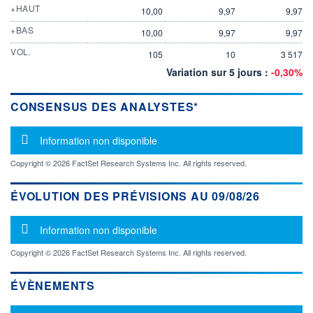
+HAUT
10,00
9,97
9,97
+BAS
10,00
9,97
9,97
VOL.
105
10
3 517
Variation sur 5 jours :
-0,30%
CONSENSUS DES ANALYSTES*
Message d'information
Information non disponible
Copyright © 2026 FactSet Research Systems Inc. All rights reserved.
ÉVOLUTION DES PRÉVISIONS AU 09/08/26
Message d'information
Information non disponible
Copyright © 2026 FactSet Research Systems Inc. All rights reserved.
ÉVÈNEMENTS