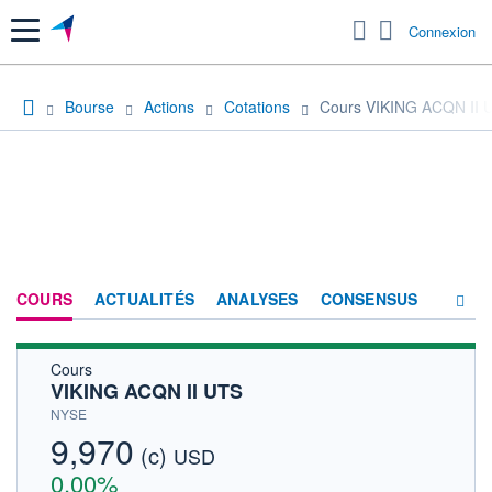
Menu
Connexion
Bourse
Actions
Cotations
Cours VIKING ACQN II 
COURS
ACTUALITÉS
ANALYSES
CONSENSUS
Cours
SOCIÉTÉ
VIKING ACQN II UTS
HISTORIQUE
NYSE
9,970
(c)
ACTIONNAIRES
USD
0,00%