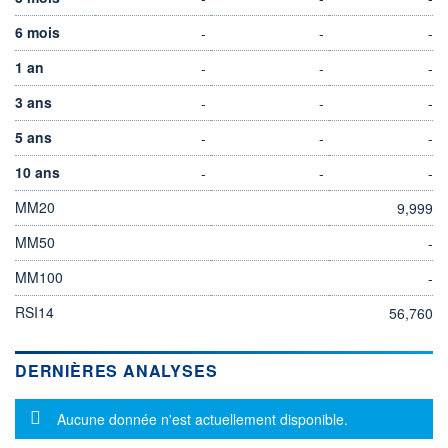
6 mois
-
-
-
1 an
-
-
-
3 ans
-
-
-
5 ans
-
-
-
10 ans
-
-
-
MM20
9,999
MM50
-
MM100
-
RSI14
56,760
DERNIÈRES ANALYSES
Message d'information
Aucune donnée n'est actuellement disponible.