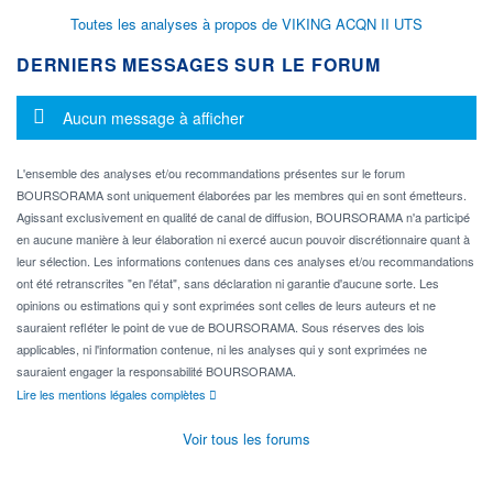
Toutes les analyses à propos de VIKING ACQN II UTS
DERNIERS MESSAGES SUR LE FORUM
Message d'information
Aucun message à afficher
L'ensemble des analyses et/ou recommandations présentes sur le forum
BOURSORAMA sont uniquement élaborées par les membres qui en sont émetteurs.
Agissant exclusivement en qualité de canal de diffusion, BOURSORAMA n'a participé
en aucune manière à leur élaboration ni exercé aucun pouvoir discrétionnaire quant à
leur sélection. Les informations contenues dans ces analyses et/ou recommandations
ont été retranscrites "en l'état", sans déclaration ni garantie d'aucune sorte. Les
opinions ou estimations qui y sont exprimées sont celles de leurs auteurs et ne
sauraient refléter le point de vue de BOURSORAMA. Sous réserves des lois
applicables, ni l'information contenue, ni les analyses qui y sont exprimées ne
sauraient engager la responsabilité BOURSORAMA.
Lire les mentions légales complètes
Voir tous les forums