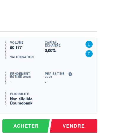
VOLUME
CAPITAL
ÉCHANGÉ
60 177
0,00%
VALORISATION
RENDEMENT
PER ESTIMÉ
ESTIMÉ 2026
2026
-
-
ÉLIGIBILITÉ
Non éligible
Boursobank
ACHETER
VENDRE