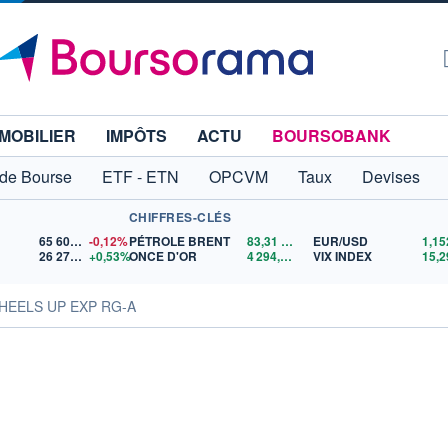
MOBILIER
IMPÔTS
ACTU
BOURSOBANK
 de Bourse
ETF - ETN
OPCVM
Taux
Devises
CHIFFRES-CLÉS
65 606,71
-0,12%
PÉTROLE BRENT
83,31
$US
EUR/USD
26 279,50
+0,53%
ONCE D'OR
4 294,89
$US
VIX INDEX
15,2
HEELS UP EXP RG-A