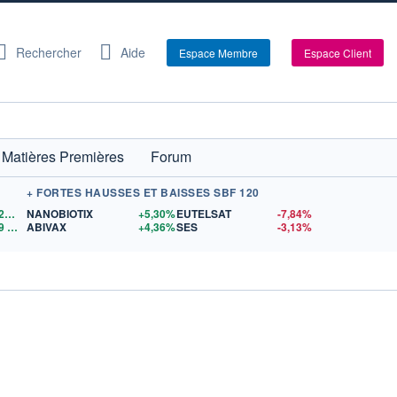
Rechercher
Aide
Espace Membre
Espace Client
Matières Premières
Forum
+ FORTES HAUSSES ET BAISSES SBF 120
1,1522
$US
NANOBIOTIX
+5,30%
EUTELSAT
-7,84%
9
$US
ABIVAX
+4,36%
SES
-3,13%