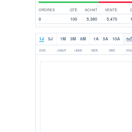
ORDRES
QTÉ
ACHAT
VENTE
0
100
5,380
5,470
1J
5J
1M
3M
6M
1A
5A
10A
OUV.
+HAUT
+BAS
DER.
VAR.
VOL