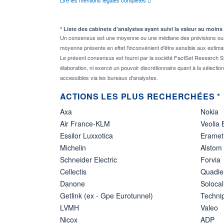
* Liste des cabinets d'analystes ayant suivi la valeur au moins
Un consensus est une moyenne ou une médiane des prévisions ou des
moyenne présente en effet l'inconvénient d'être sensible aux estima
Le présent consensus est fourni par la société FactSet Research Sy
élaboration, ni exercé un pouvoir discrétionnaire quant à la sélectio
accessibles via les bureaux d'analystes.
ACTIONS LES PLUS RECHERCHÉES *
Axa
Nokia
Air France-KLM
Veolia
Essilor Luxxotica
Eramet
Michelin
Alstom
Schneider Electric
Forvia
Cellectis
Quadie
Danone
Solocal
Getlink (ex - Gpe Eurotunnel)
Techn
LVMH
Valeo
Nicox
ADP