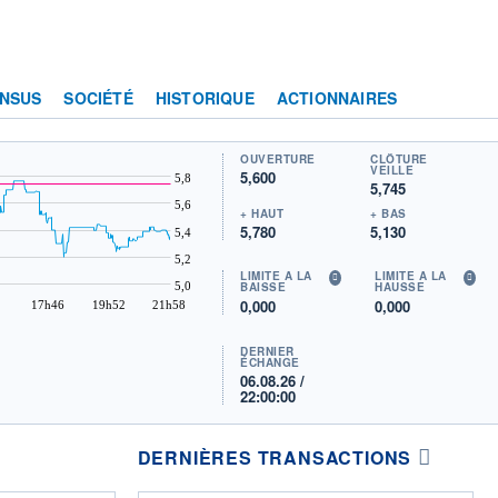
NSUS
SOCIÉTÉ
HISTORIQUE
ACTIONNAIRES
OUVERTURE
CLÔTURE
VEILLE
5,600
5,8
5,745
5,6
+ HAUT
+ BAS
5,780
5,130
5,4
5,2
LIMITE À LA
LIMITE À LA
5,0
BAISSE
HAUSSE
0,000
0,000
17h46
19h52
21h58
DERNIER
ÉCHANGE
06.08.26 /
22:00:00
DERNIÈRES TRANSACTIONS