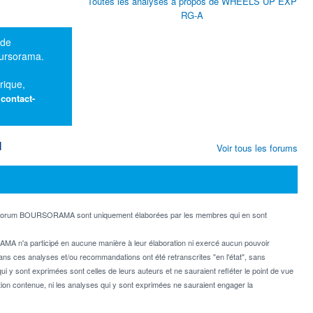
Toutes les analyses à propos de WHEELS UP EXP
RG-A
 de
oursorama.
rique,
:
contact-
M
Voir tous les forums
e forum BOURSORAMA sont uniquement élaborées par les membres qui en sont
MA n'a participé en aucune manière à leur élaboration ni exercé aucun pouvoir
dans ces analyses et/ou recommandations ont été retranscrites "en l'état", sans
ui y sont exprimées sont celles de leurs auteurs et ne sauraient refléter le point de vue
on contenue, ni les analyses qui y sont exprimées ne sauraient engager la