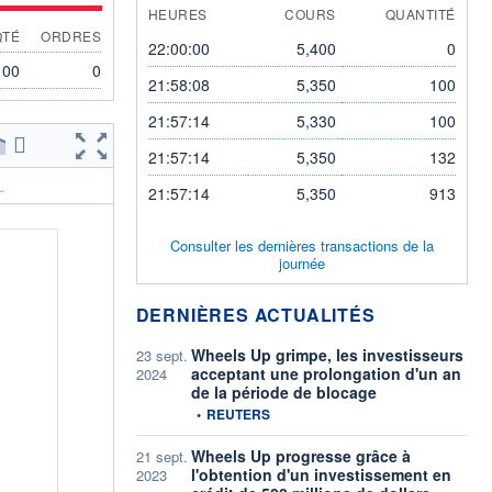
HEURES
COURS
QUANTITÉ
QTÉ
ORDRES
22:00:00
5,400
0
100
0
21:58:08
5,350
100
21:57:14
5,330
100
21:57:14
5,350
132
.
21:57:14
5,350
913
Consulter les dernières transactions de la
journée
DERNIÈRES ACTUALITÉS
Wheels Up grimpe, les investisseurs
23 sept.
acceptant une prolongation d'un an
2024
de la période de blocage
information fournie par
•
REUTERS
Wheels Up progresse grâce à
21 sept.
l'obtention d'un investissement en
2023