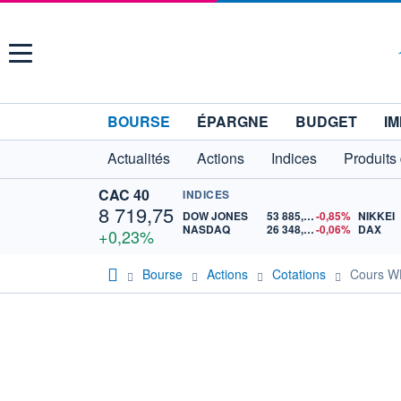
Menu
BOURSE
ÉPARGNE
BUDGET
IM
Actualités
Actions
Indices
Produits
CAC 40
INDICES
8 719,75
DOW JONES
53 885,10
-0,85%
NIKKEI
NASDAQ
26 348,35
-0,06%
DAX
+0,23%
Bourse
Actions
Cotations
Cours W