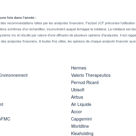
 une fois dans l'année :
 recommandations faites par les analystes financiers. Factset JCF préconise l'utilisation 
tions extrêmes d'un échantillon, inconvénient auquel échappe la médiane. La médiane est donc
stems Inc et résulte par nature d'une diffusion de plusieurs opinions d'analystes. Il est 
n des analystes financiers. A toutes fins utiles, les opinions de chaque analyste financier aya
Hermes
 Environnement
Valerio Therapeutics
Pernod Ricard
Ubisoft
Airbus
nt
Air Liquide
Accor
ipFMC
Capgemini
Worldline
Kleaholding