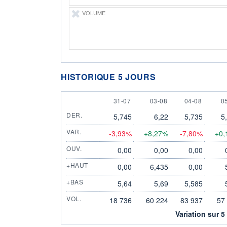
VOLUME
HISTORIQUE 5 JOURS
31 JULY
3 AUGUST
4 AUGUST
5
31-07
03-08
04-08
0
DER.
5,745
6,22
5,735
5
VAR.
-3,93%
+8,27%
-7,80%
+0,
OUV.
0,00
0,00
0,00
+HAUT
0,00
6,435
0,00
+BAS
5,64
5,69
5,585
VOL.
18 736
60 224
83 937
57
Variation sur 5