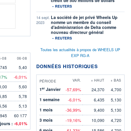
crédit de 500 millions de dollars
information fournie par
•
REUTERS
La société de jet privé Wheels Up
14 sept.
nomme un membre du conseil
2023
d'administration de Delta comme
nouveau directeur général
information fournie par
•
REUTERS
Toutes les actualités à propos de WHEELS UP
EXP RG-A
 AUGUST
6 AUGUST
5-08
06-08
DONNÉES HISTORIQUES
,745
5,40
17%
-6,01%
VAR.
+ HAUT
+ BAS
PÉRIODE
0,00
5,60
er
1
Janvier
-57,69%
24,370
4,700
5,85
5,78
1 semaine
-6,01%
6,435
5,130
5,56
5,13
1 mois
-36,99%
9,400
5,130
 945
60 177
3 mois
-19,16%
10,090
4,720
 jours :
-6,01%
6 mois
-61,33%
15,586
4,700