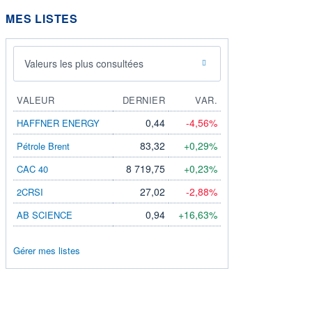
MES LISTES
Valeurs les plus consultées
VALEUR
DERNIER
VAR.
0,44
-4,56%
HAFFNER ENERGY
83,32
+0,29%
Pétrole Brent
8 719,75
+0,23%
CAC 40
27,02
-2,88%
2CRSI
0,94
+16,63%
AB SCIENCE
Gérer mes listes