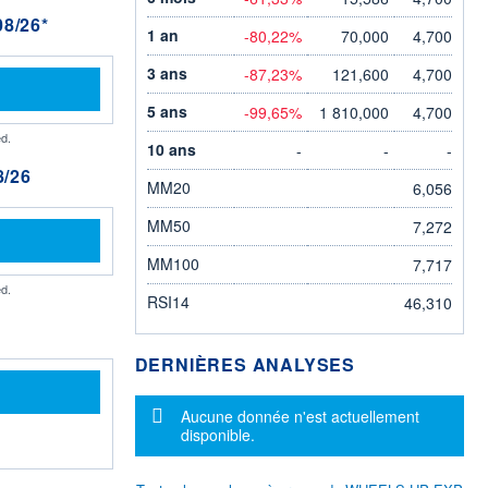
8/26*
1 an
-80,22%
70,000
4,700
3 ans
-87,23%
121,600
4,700
5 ans
-99,65%
1 810,000
4,700
d.
10 ans
-
-
-
/26
MM20
6,056
MM50
7,272
MM100
7,717
d.
RSI14
46,310
DERNIÈRES ANALYSES
Message d'information
Aucune donnée n'est actuellement
disponible.