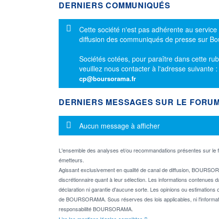
DERNIERS COMMUNIQUÉS
Message d'information
Cette société n'est pas adhérente au service
diffusion des communiqués de presse sur B
Sociétés cotées, pour paraître dans cette rub
veuillez nous contacter à l'adresse suivante 
cp@boursorama.fr
DERNIERS MESSAGES SUR LE FORU
Message d'information
Aucun message à afficher
L'ensemble des analyses et/ou recommandations présentes sur l
émetteurs.
Agissant exclusivement en qualité de canal de diffusion, BOURSORA
discrétionnaire quant à leur sélection. Les informations contenues 
déclaration ni garantie d'aucune sorte. Les opinions ou estimations q
de BOURSORAMA. Sous réserves des lois applicables, ni l'informati
responsabilité BOURSORAMA.
Lire les mentions légales complètes