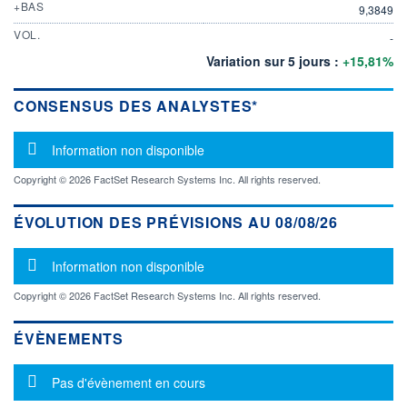
+BAS
9,3849
VOL.
-
Variation sur 5 jours :
+15,81%
CONSENSUS DES ANALYSTES*
Message d'information
Information non disponible
Copyright © 2026 FactSet Research Systems Inc. All rights reserved.
ÉVOLUTION DES PRÉVISIONS AU 08/08/26
Message d'information
Information non disponible
Copyright © 2026 FactSet Research Systems Inc. All rights reserved.
ÉVÈNEMENTS
Message d'information
Pas d'évènement en cours