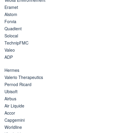
Eramet
Alstom
Forvia
Quadient
Solocal
TechnipFMC
Valeo
ADP
Hermes
Valerio Therapeutics
Pernod Ricard
Ubisoft
Airbus
Air Liquide
Accor
Capgemini
Worldline