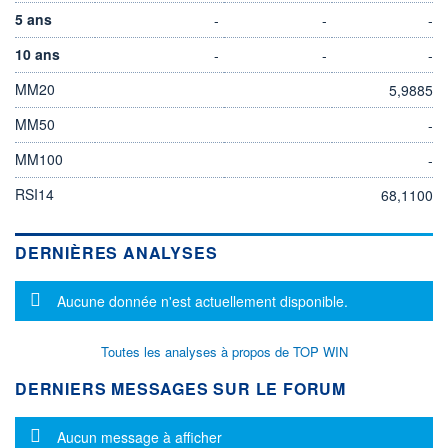
5 ans
-
-
-
10 ans
-
-
-
MM20
5,9885
MM50
-
MM100
-
RSI14
68,1100
DERNIÈRES ANALYSES
Message d'information
Aucune donnée n'est actuellement disponible.
Toutes les analyses à propos de TOP WIN
DERNIERS MESSAGES SUR LE FORUM
Message d'information
Aucun message à afficher