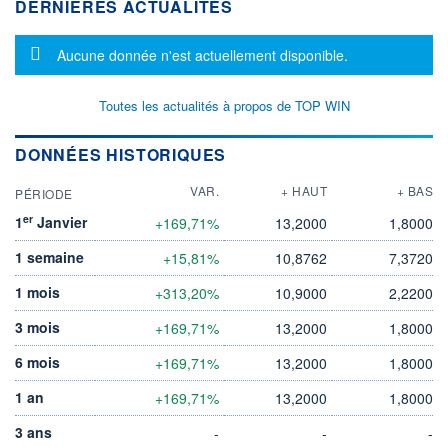
DERNIÈRES ACTUALITÉS
Message d'information
Aucune donnée n'est actuellement disponible.
Toutes les actualités à propos de TOP WIN
DONNÉES HISTORIQUES
VAR.
+ HAUT
+ BAS
PÉRIODE
er
1
Janvier
+169,71%
13,2000
1,8000
1 semaine
+15,81%
10,8762
7,3720
1 mois
+313,20%
10,9000
2,2200
3 mois
+169,71%
13,2000
1,8000
6 mois
+169,71%
13,2000
1,8000
1 an
+169,71%
13,2000
1,8000
3 ans
-
-
-