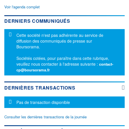
Voir l'agenda complet
DERNIERS COMMUNIQUÉS
Message d'information
Cette société n'est pas adhérente au service de
diffusion des communiqués de presse sur
Boursorama.
Sociétés cotées, pour paraître dans cette rubrique,
veuillez nous contacter à l'adresse suivante :
contact-
cp@boursorama.fr
DERNIÈRES TRANSACTIONS
Message d'information
Pas de transaction disponible
Consulter les dernières transactions de la journée