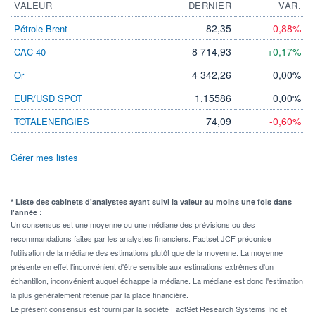
VALEUR
DERNIER
VAR.
82,35
-0,88%
Pétrole Brent
8 714,93
+0,17%
CAC 40
4 342,26
0,00%
Or
1,15586
0,00%
EUR/USD SPOT
74,09
-0,60%
TOTALENERGIES
Gérer mes listes
* Liste des cabinets d'analystes ayant suivi la valeur au moins une fois dans
l'année :
Un consensus est une moyenne ou une médiane des prévisions ou des
recommandations faites par les analystes financiers. Factset JCF préconise
l'utilisation de la médiane des estimations plutôt que de la moyenne. La moyenne
présente en effet l'inconvénient d'être sensible aux estimations extrêmes d'un
échantillon, inconvénient auquel échappe la médiane. La médiane est donc l'estimation
la plus généralement retenue par la place financière.
Le présent consensus est fourni par la société FactSet Research Systems Inc et