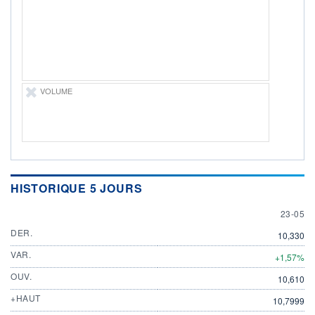
ÉLIGIBILITÉ
Non éligible
Boursobank
+ PORTEFEUILLE
+ LISTE
VOLUME
HISTORIQUE 5 JOURS
23 MAY
23-05
DER.
10,330
VAR.
+1,57%
OUV.
10,610
+HAUT
10,7999