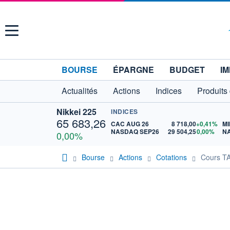
Menu
BOURSE
ÉPARGNE
BUDGET
IM
Actualités
Actions
Indices
Produits
Nikkei 225
INDICES
65 683,26
CAC AUG 26
8 718,00
+0,41%
MI
NASDAQ SEP26
29 504,25
0,00%
N
0,00%
Bourse
Actions
Cotations
Cours T