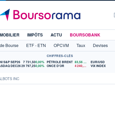
MOBILIER
IMPÔTS
ACTU
BOURSOBANK
 de Bourse
ETF - ETN
OPCVM
Taux
Devises
CHIFFRES-CLÉS
NI S&P SEP26
7 731,50
0,00%
PÉTROLE BRENT
83,56
$US
EUR/USD
ASDAQ DEC26
29 797,25
0,00%
ONCE D'OR
4 240,43
$US
VIX INDEX
ALBOTS INC