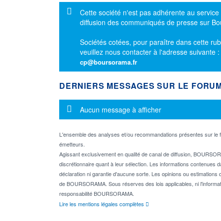
Message d'information
Cette société n'est pas adhérente au service
diffusion des communiqués de presse sur B
Sociétés cotées, pour paraître dans cette rub
veuillez nous contacter à l'adresse suivante 
cp@boursorama.fr
DERNIERS MESSAGES SUR LE FORU
Message d'information
Aucun message à afficher
L'ensemble des analyses et/ou recommandations présentes sur l
émetteurs.
Agissant exclusivement en qualité de canal de diffusion, BOURSORA
discrétionnaire quant à leur sélection. Les informations contenues 
déclaration ni garantie d'aucune sorte. Les opinions ou estimations q
de BOURSORAMA. Sous réserves des lois applicables, ni l'informati
responsabilité BOURSORAMA.
Lire les mentions légales complètes