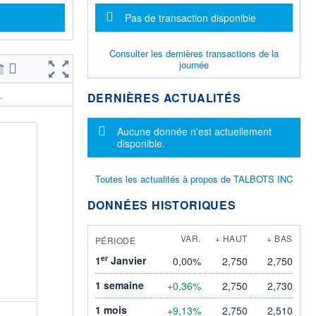
Message d'information
Pas de transaction disponible
Consulter les dernières transactions de la
journée
DERNIÈRES ACTUALITÉS
.
Message d'information
Aucune donnée n'est actuellement
disponible.
Toutes les actualités à propos de TALBOTS INC
DONNÉES HISTORIQUES
VAR.
+ HAUT
+ BAS
PÉRIODE
er
1
Janvier
0,00%
2,750
2,750
1 semaine
+0,36%
2,750
2,730
1 mois
+9,13%
2,750
2,510