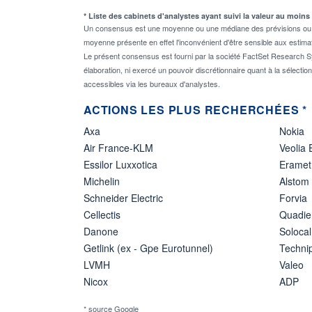
* Liste des cabinets d'analystes ayant suivi la valeur au moins
Un consensus est une moyenne ou une médiane des prévisions ou des
moyenne présente en effet l'inconvénient d'être sensible aux estima
Le présent consensus est fourni par la société FactSet Research Sy
élaboration, ni exercé un pouvoir discrétionnaire quant à la sélectio
accessibles via les bureaux d'analystes.
ACTIONS LES PLUS RECHERCHÉES *
Axa
Nokia
Air France-KLM
Veolia
Essilor Luxxotica
Eramet
Michelin
Alstom
Schneider Electric
Forvia
Cellectis
Quadie
Danone
Solocal
Getlink (ex - Gpe Eurotunnel)
Techn
LVMH
Valeo
Nicox
ADP
* source Google