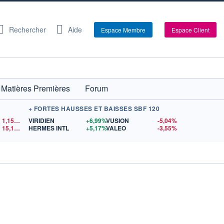
Rechercher
Aide
Espace Membre
Espace Client
Matières Premières
Forum
+ FORTES HAUSSES ET BAISSES SBF 120
1,1524
$US
VIRIDIEN
+6,99%
VUSION
-5,04%
15,15
$US
HERMES INTL
+5,17%
VALEO
-3,55%