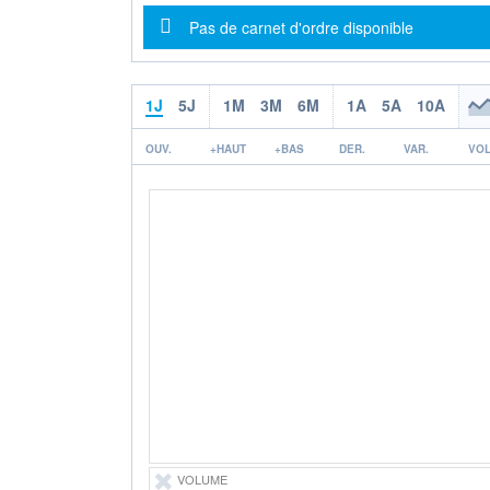
Message d'information
Pas de carnet d'ordre disponible
1J
5J
1M
3M
6M
1A
5A
10A
OUV.
+HAUT
+BAS
DER.
VAR.
VOL
VOLUME