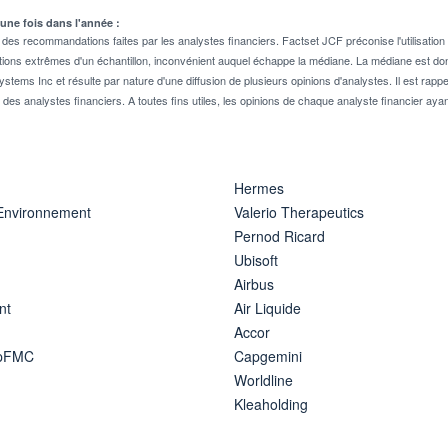
 une fois dans l'année :
 recommandations faites par les analystes financiers. Factset JCF préconise l'utilisation 
tions extrêmes d'un échantillon, inconvénient auquel échappe la médiane. La médiane est donc
stems Inc et résulte par nature d'une diffusion de plusieurs opinions d'analystes. Il est 
n des analystes financiers. A toutes fins utiles, les opinions de chaque analyste financier aya
Hermes
 Environnement
Valerio Therapeutics
Pernod Ricard
Ubisoft
Airbus
nt
Air Liquide
Accor
ipFMC
Capgemini
Worldline
Kleaholding