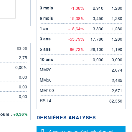
3 mois
-1,08%
2,910
1,280
6 mois
-15,38%
3,450
1,280
1 an
-18,64%
3,830
1,280
3 ans
-55,79%
17,780
1,280
3 AUGUST
03-08
5 ans
-86,73%
26,100
1,190
2,75
10 ans
-
0,000
0,000
0,00%
MM20
2,674
0,00
MM50
2,485
0,00
MM100
2,671
0,00
RSI14
82,350
-
jours :
+0,36%
DERNIÈRES ANALYSES
Message d'information
Aucune donnée n'est actuellement