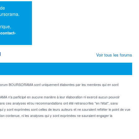
 de
oursorama.
rique,
:
contact-
M
Voir tous les forums
e forum BOURSORAMA sont uniquement élaborées par les membres qui en sont
MA n'a participé en aucune manière à leur élaboration ni exercé aucun pouvoir
dans ces analyses et/ou recommandations ont été retranscrites "en l'état", sans
ui y sont exprimées sont celles de leurs auteurs et ne sauraient refléter le point de vue
on contenue, ni les analyses qui y sont exprimées ne sauraient engager la