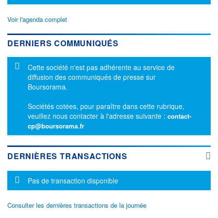
Voir l'agenda complet
DERNIERS COMMUNIQUÉS
Message d'information
Cette société n'est pas adhérente au service de
diffusion des communiqués de presse sur
Boursorama.
Sociétés cotées, pour paraître dans cette rubrique,
veuillez nous contacter à l'adresse suivante :
contact-
cp@boursorama.fr
DERNIÈRES TRANSACTIONS
Message d'information
Pas de transaction disponible
Consulter les dernières transactions de la journée