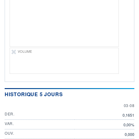
ÉLIGIBILITÉ
Non éligible
Boursobank
+ PORTEFEUILLE
+ LISTE
VOLUME
HISTORIQUE 5 JOURS
3 AUGU
03-08
DER.
0,1651
VAR.
0,00%
OUV.
0,000