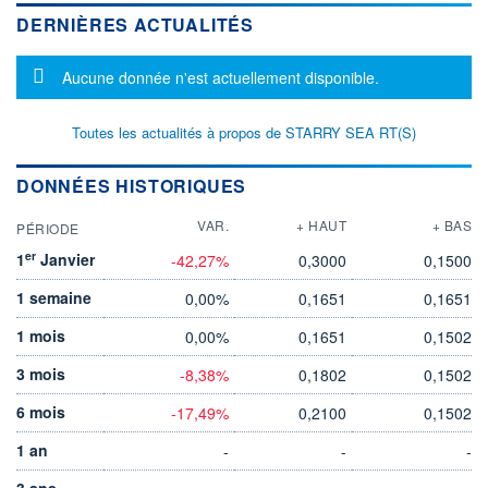
DERNIÈRES ACTUALITÉS
Message d'information
Aucune donnée n'est actuellement disponible.
Toutes les actualités à propos de STARRY SEA RT(S)
DONNÉES HISTORIQUES
VAR.
+ HAUT
+ BAS
PÉRIODE
er
1
Janvier
-42,27%
0,3000
0,1500
1 semaine
0,00%
0,1651
0,1651
1 mois
0,00%
0,1651
0,1502
3 mois
-8,38%
0,1802
0,1502
6 mois
-17,49%
0,2100
0,1502
1 an
-
-
-
3 ans