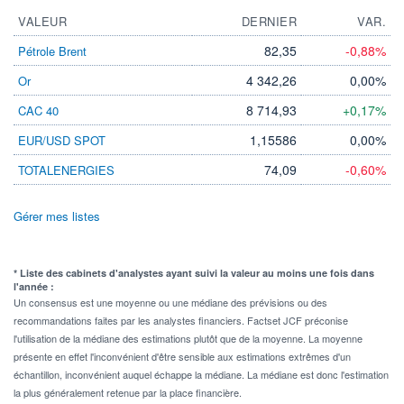
VALEUR
DERNIER
VAR.
82,35
-0,88%
Pétrole Brent
4 342,26
0,00%
Or
8 714,93
+0,17%
CAC 40
1,15586
0,00%
EUR/USD SPOT
74,09
-0,60%
TOTALENERGIES
Gérer mes listes
* Liste des cabinets d'analystes ayant suivi la valeur au moins une fois dans
l'année :
Un consensus est une moyenne ou une médiane des prévisions ou des
recommandations faites par les analystes financiers. Factset JCF préconise
l'utilisation de la médiane des estimations plutôt que de la moyenne. La moyenne
présente en effet l'inconvénient d'être sensible aux estimations extrêmes d'un
échantillon, inconvénient auquel échappe la médiane. La médiane est donc l'estimation
la plus généralement retenue par la place financière.