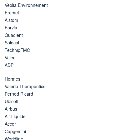
Veolia Environnement
Eramet
Alstom
Forvia
Quadient
Solocal
TechnipFMC
Valeo
ADP
Hermes
Valerio Therapeutics
Pernod Ricard
Ubisoft
Airbus
Air Liquide
Accor
Capgemini
Worldline