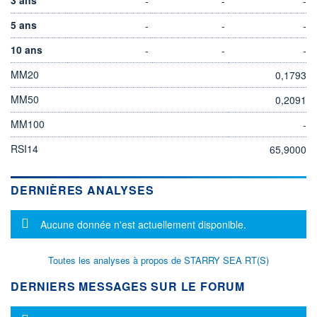
-
-
-
5 ans
-
-
-
10 ans
-
-
-
MM20
0,1793
MM50
0,2091
MM100
-
RSI14
65,9000
DERNIÈRES ANALYSES
Message d'information
Aucune donnée n'est actuellement disponible.
Toutes les analyses à propos de STARRY SEA RT(S)
DERNIERS MESSAGES SUR LE FORUM