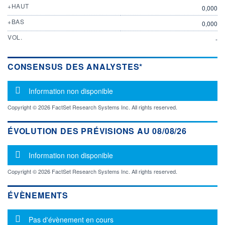
+HAUT
0,000
+BAS
0,000
VOL.
-
CONSENSUS DES ANALYSTES*
Message d'information
Information non disponible
Copyright © 2026 FactSet Research Systems Inc. All rights reserved.
ÉVOLUTION DES PRÉVISIONS AU 08/08/26
Message d'information
Information non disponible
Copyright © 2026 FactSet Research Systems Inc. All rights reserved.
ÉVÈNEMENTS
Message d'information
Pas d'évènement en cours