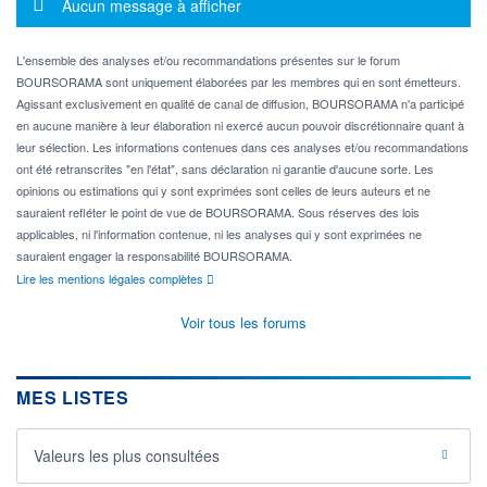
Message d'information
Aucun message à afficher
L'ensemble des analyses et/ou recommandations présentes sur le forum
BOURSORAMA sont uniquement élaborées par les membres qui en sont émetteurs.
Agissant exclusivement en qualité de canal de diffusion, BOURSORAMA n'a participé
en aucune manière à leur élaboration ni exercé aucun pouvoir discrétionnaire quant à
leur sélection. Les informations contenues dans ces analyses et/ou recommandations
ont été retranscrites "en l'état", sans déclaration ni garantie d'aucune sorte. Les
opinions ou estimations qui y sont exprimées sont celles de leurs auteurs et ne
sauraient refléter le point de vue de BOURSORAMA. Sous réserves des lois
applicables, ni l'information contenue, ni les analyses qui y sont exprimées ne
sauraient engager la responsabilité BOURSORAMA.
Lire les mentions légales complètes
Voir tous les forums
MES LISTES
Valeurs les plus consultées