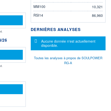
MM100
10,321
RSI14
86,960
DERNIÈRES ANALYSES
d.
/26
Message d'information
Aucune donnée n'est actuellement
disponible.
Toutes les analyses à propos de SOULPOWER
RG-A
d.