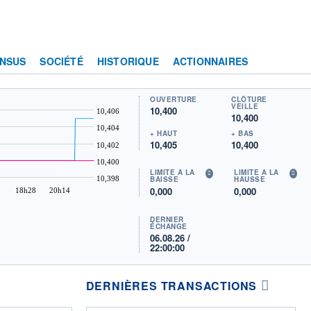
NSUS
SOCIÉTÉ
HISTORIQUE
ACTIONNAIRES
OUVERTURE
CLÔTURE
VEILLE
10,400
10,406
10,400
10,404
+ HAUT
+ BAS
10,405
10,400
10,402
10,400
LIMITE À LA
LIMITE À LA
10,398
BAISSE
HAUSSE
0,000
0,000
18h28
20h14
DERNIER
ÉCHANGE
06.08.26 /
22:00:00
DERNIÈRES TRANSACTIONS