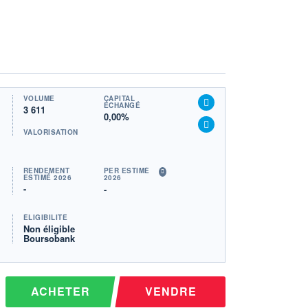
VOLUME
CAPITAL
ÉCHANGÉ
3 611
0,00%
VALORISATION
RENDEMENT
PER ESTIMÉ
ESTIMÉ 2026
2026
-
-
ÉLIGIBILITÉ
Non éligible
Boursobank
ACHETER
VENDRE