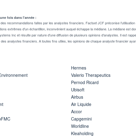
 une fois dans l'année :
 recommandations faites par les analystes financiers. Factset JCF préconise l'utilisation 
tions extrêmes d'un échantillon, inconvénient auquel échappe la médiane. La médiane est donc
stems Inc et résulte par nature d'une diffusion de plusieurs opinions d'analystes. Il est 
n des analystes financiers. A toutes fins utiles, les opinions de chaque analyste financier aya
Hermes
 Environnement
Valerio Therapeutics
Pernod Ricard
Ubisoft
Airbus
nt
Air Liquide
Accor
ipFMC
Capgemini
Worldline
Kleaholding