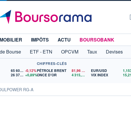
MOBILIER
IMPÔTS
ACTU
BOURSOBANK
 de Bourse
ETF - ETN
OPCVM
Taux
Devises
CHIFFRES-CLÉS
65 606,71
-0,12%
PÉTROLE BRENT
81,96
$US
EUR/USD
26 372,19
+0,89%
ONCE D'OR
4 315,67
$US
VIX INDEX
15,2
SOULPOWER RG-A