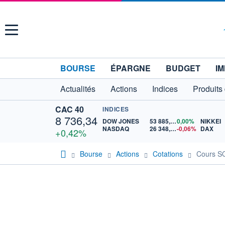
Menu
BOURSE
ÉPARGNE
BUDGET
IM
Actualités
Actions
Indices
Produits
CAC 40
INDICES
8 736,34
DOW JONES
53 885,10
0,00%
NIKKEI
NASDAQ
26 348,35
-0,06%
DAX
+0,42%
Bourse
Actions
Cotations
Cours 