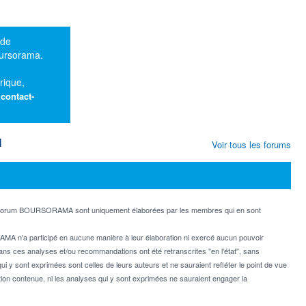
 de
oursorama.
rique,
:
contact-
M
Voir tous les forums
e forum BOURSORAMA sont uniquement élaborées par les membres qui en sont
MA n'a participé en aucune manière à leur élaboration ni exercé aucun pouvoir
dans ces analyses et/ou recommandations ont été retranscrites "en l'état", sans
ui y sont exprimées sont celles de leurs auteurs et ne sauraient refléter le point de vue
on contenue, ni les analyses qui y sont exprimées ne sauraient engager la