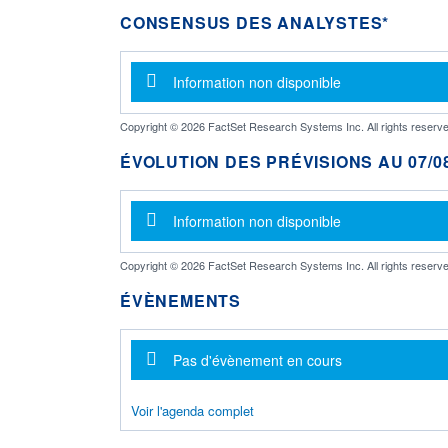
CONSENSUS DES ANALYSTES*
Message d'information
Information non disponible
Copyright © 2026 FactSet Research Systems Inc. All rights reserve
ÉVOLUTION DES PRÉVISIONS AU 07/08
Message d'information
Information non disponible
Copyright © 2026 FactSet Research Systems Inc. All rights reserve
ÉVÈNEMENTS
Message d'information
Pas d'évènement en cours
Voir l'agenda complet