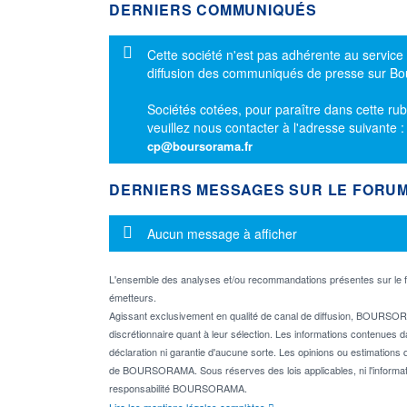
DERNIERS COMMUNIQUÉS
Message d'information
Cette société n'est pas adhérente au service
diffusion des communiqués de presse sur B
Sociétés cotées, pour paraître dans cette rub
veuillez nous contacter à l'adresse suivante 
cp@boursorama.fr
DERNIERS MESSAGES SUR LE FORU
Message d'information
Aucun message à afficher
L'ensemble des analyses et/ou recommandations présentes sur l
émetteurs.
Agissant exclusivement en qualité de canal de diffusion, BOURSORA
discrétionnaire quant à leur sélection. Les informations contenues 
déclaration ni garantie d'aucune sorte. Les opinions ou estimations q
de BOURSORAMA. Sous réserves des lois applicables, ni l'informati
responsabilité BOURSORAMA.
Lire les mentions légales complètes