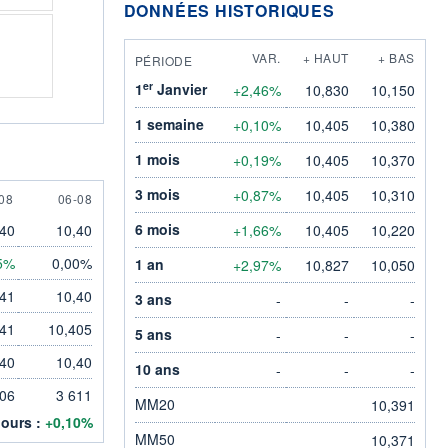
DONNÉES HISTORIQUES
VAR.
+ HAUT
+ BAS
PÉRIODE
er
1
Janvier
+2,46%
10,830
10,150
1 semaine
+0,10%
10,405
10,380
1 mois
+0,19%
10,405
10,370
3 mois
+0,87%
10,405
10,310
AUGUST
6 AUGUST
08
06-08
6 mois
,40
10,40
+1,66%
10,405
10,220
5%
0,00%
1 an
+2,97%
10,827
10,050
,41
10,40
3 ans
-
-
-
,41
10,405
5 ans
-
-
-
,40
10,40
10 ans
-
-
-
106
3 611
MM20
10,391
jours :
+0,10%
MM50
10,371