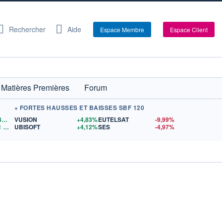
Rechercher
Aide
Espace Membre
Espace Client
Matières Premières
Forum
+ FORTES HAUSSES ET BAISSES SBF 120
1,1533
$US
VUSION
+4,83%
EUTELSAT
-9,99%
1
$US
UBISOFT
+4,12%
SES
-4,97%