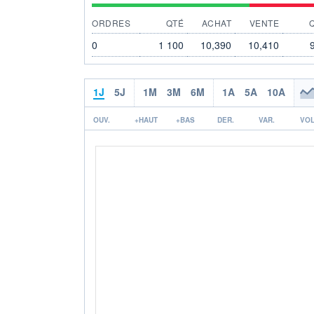
ORDRES
QTÉ
ACHAT
VENTE
0
1 100
10,390
10,410
1J
5J
1M
3M
6M
1A
5A
10A
OUV.
+HAUT
+BAS
DER.
VAR.
VOL