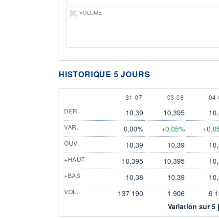
VOLUME
HISTORIQUE 5 JOURS
31 JULY
3 AUGUST
4 
31-07
03-08
04-
DER.
10,39
10,395
10
VAR.
0,00%
+0,05%
+0,0
OUV.
10,39
10,39
10
+HAUT
10,395
10,395
10
+BAS
10,38
10,39
10
VOL.
137 190
1 906
9 
Variation sur 5 