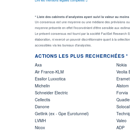
* Liste des cabinets d'analystes ayant suivi la valeur au moins
Un consensus est une moyenne ou une médiane des prévisions ou des
moyenne présente en effet l'inconvénient d'être sensible aux estima
Le présent consensus est fourni par la société FactSet Research Sy
élaboration, ni exercé un pouvoir discrétionnaire quant à la sélectio
accessibles via les bureaux d'analystes.
ACTIONS LES PLUS RECHERCHÉES *
Axa
Nokia
Air France-KLM
Veolia
Essilor Luxxotica
Eramet
Michelin
Alstom
Schneider Electric
Forvia
Cellectis
Quadie
Danone
Solocal
Getlink (ex - Gpe Eurotunnel)
Techn
LVMH
Valeo
Nicox
ADP