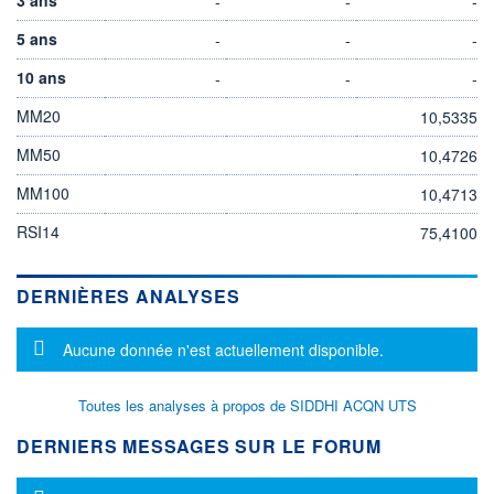
-
-
-
5 ans
-
-
-
10 ans
-
-
-
MM20
10,5335
MM50
10,4726
MM100
10,4713
RSI14
75,4100
DERNIÈRES ANALYSES
Message d'information
Aucune donnée n'est actuellement disponible.
Toutes les analyses à propos de SIDDHI ACQN UTS
DERNIERS MESSAGES SUR LE FORUM