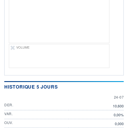
ÉLIGIBILITÉ
Non éligible
Boursobank
+ PORTEFEUILLE
+ LISTE
VOLUME
HISTORIQUE 5 JOURS
24 JULY
24-07
DER.
10,600
VAR.
0,00%
OUV.
0,000