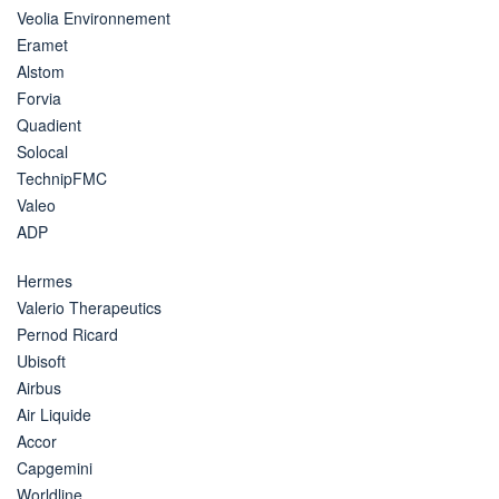
Veolia Environnement
Eramet
Alstom
Forvia
Quadient
Solocal
TechnipFMC
Valeo
ADP
Hermes
Valerio Therapeutics
Pernod Ricard
Ubisoft
Airbus
Air Liquide
Accor
Capgemini
Worldline