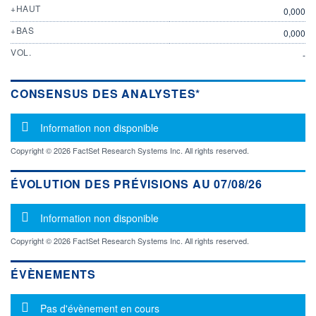
+HAUT
0,000
+BAS
0,000
VOL.
-
CONSENSUS DES ANALYSTES*
Message d'information
Information non disponible
Copyright © 2026 FactSet Research Systems Inc. All rights reserved.
ÉVOLUTION DES PRÉVISIONS AU 07/08/26
Message d'information
Information non disponible
Copyright © 2026 FactSet Research Systems Inc. All rights reserved.
ÉVÈNEMENTS
Message d'information
Pas d'évènement en cours