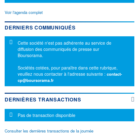
Voir l'agenda complet
DERNIERS COMMUNIQUÉS
Message d'information
Cette société n'est pas adhérente au service de
diffusion des communiqués de presse sur
Boursorama.
Sociétés cotées, pour paraître dans cette rubrique,
veuillez nous contacter à l'adresse suivante :
contact-
cp@boursorama.fr
DERNIÈRES TRANSACTIONS
Message d'information
Pas de transaction disponible
Consulter les dernières transactions de la journée