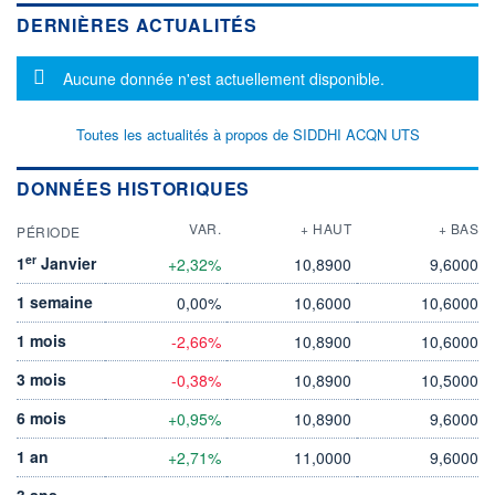
DERNIÈRES ACTUALITÉS
Message d'information
Aucune donnée n'est actuellement disponible.
Toutes les actualités à propos de SIDDHI ACQN UTS
DONNÉES HISTORIQUES
VAR.
+ HAUT
+ BAS
PÉRIODE
er
1
Janvier
+2,32%
10,8900
9,6000
1 semaine
0,00%
10,6000
10,6000
1 mois
-2,66%
10,8900
10,6000
3 mois
-0,38%
10,8900
10,5000
6 mois
+0,95%
10,8900
9,6000
1 an
+2,71%
11,0000
9,6000
3 ans