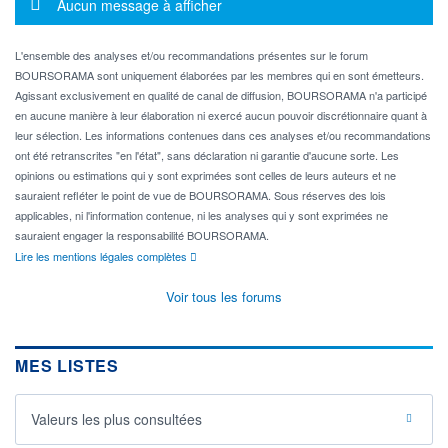
Message d'information
Aucun message à afficher
L'ensemble des analyses et/ou recommandations présentes sur le forum
BOURSORAMA sont uniquement élaborées par les membres qui en sont émetteurs.
Agissant exclusivement en qualité de canal de diffusion, BOURSORAMA n'a participé
en aucune manière à leur élaboration ni exercé aucun pouvoir discrétionnaire quant à
leur sélection. Les informations contenues dans ces analyses et/ou recommandations
ont été retranscrites "en l'état", sans déclaration ni garantie d'aucune sorte. Les
opinions ou estimations qui y sont exprimées sont celles de leurs auteurs et ne
sauraient refléter le point de vue de BOURSORAMA. Sous réserves des lois
applicables, ni l'information contenue, ni les analyses qui y sont exprimées ne
sauraient engager la responsabilité BOURSORAMA.
Lire les mentions légales complètes
Voir tous les forums
MES LISTES
Valeurs les plus consultées