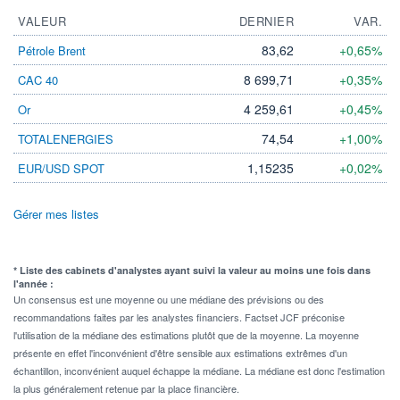
VALEUR
DERNIER
VAR.
83,62
+0,65%
Pétrole Brent
8 699,71
+0,35%
CAC 40
4 259,61
+0,45%
Or
74,54
+1,00%
TOTALENERGIES
1,15235
+0,02%
EUR/USD SPOT
Gérer mes listes
* Liste des cabinets d'analystes ayant suivi la valeur au moins une fois dans
l'année :
Un consensus est une moyenne ou une médiane des prévisions ou des
recommandations faites par les analystes financiers. Factset JCF préconise
l'utilisation de la médiane des estimations plutôt que de la moyenne. La moyenne
présente en effet l'inconvénient d'être sensible aux estimations extrêmes d'un
échantillon, inconvénient auquel échappe la médiane. La médiane est donc l'estimation
la plus généralement retenue par la place financière.