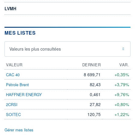
LVMH
MES LISTES
Valeurs les plus consultées
VALEUR
DERNIER
VAR.
8 699,71
+0,35%
CAC 40
82,43
+3,79%
Pétrole Brent
0,461
+9,76%
HAFFNER ENERGY
27,82
+0,80%
2CRSI
120,75
+1,22%
SOITEC
Gérer mes listes