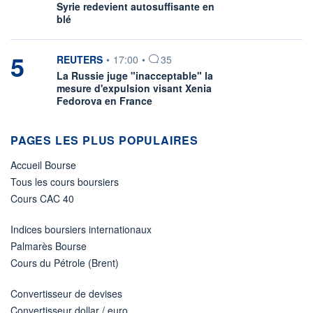
Syrie redevient autosuffisante en
blé
5
information fournie par
REUTERS
•
17:00
•
35
La Russie juge "inacceptable" la
mesure d'expulsion visant Xenia
Fedorova en France
PAGES LES PLUS POPULAIRES
Accueil Bourse
Tous les cours boursiers
Cours CAC 40
Indices boursiers internationaux
Palmarès Bourse
Cours du Pétrole (Brent)
Convertisseur de devises
Convertisseur dollar / euro