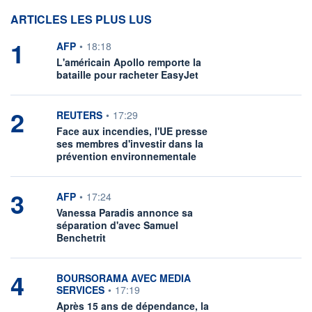
ARTICLES LES PLUS LUS
1
information fournie par
AFP
•
18:18
L'américain Apollo remporte la
bataille pour racheter EasyJet
2
information fournie par
REUTERS
•
17:29
Face aux incendies, l'UE presse
ses membres d'investir dans la
prévention environnementale
3
information fournie par
AFP
•
17:24
Vanessa Paradis annonce sa
séparation d'avec Samuel
Benchetrit
4
information fournie par
BOURSORAMA AVEC MEDIA
SERVICES
•
17:19
Après 15 ans de dépendance, la