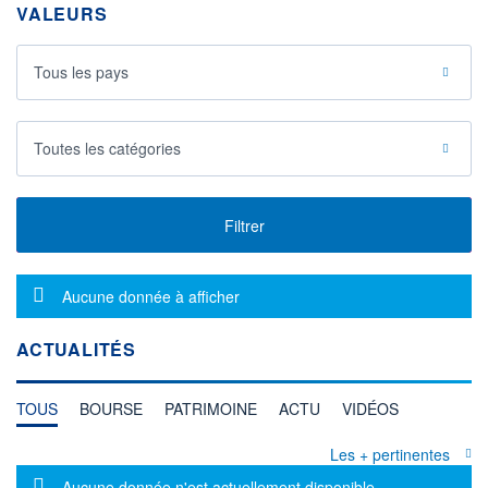
VALEURS
Tous les pays
Toutes les catégories
Filtrer
Message d'information
Aucune donnée à afficher
ACTUALITÉS
TOUS
BOURSE
PATRIMOINE
ACTU
VIDÉOS
Les + pertinentes
Message d'information
Aucune donnée n'est actuellement disponible.