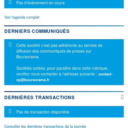
Message d'information
Pas d'évènement en cours
Voir l'agenda complet
DERNIERS COMMUNIQUÉS
Message d'information
Cette société n'est pas adhérente au service de
diffusion des communiqués de presse sur
Boursorama.
Sociétés cotées, pour paraître dans cette rubrique,
veuillez nous contacter à l'adresse suivante :
contact-
cp@boursorama.fr
DERNIÈRES TRANSACTIONS
Message d'information
Pas de transaction disponible
Consulter les dernières transactions de la journée