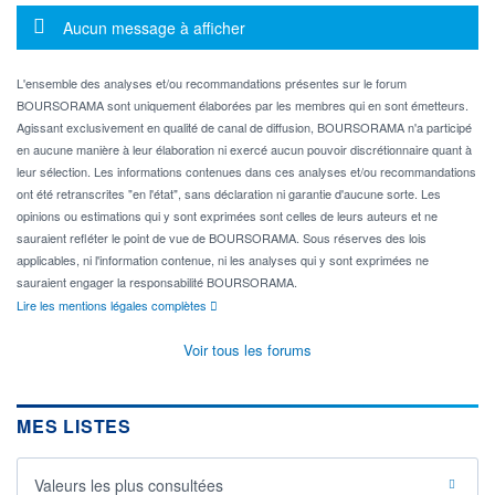
Message d'information
Aucun message à afficher
L'ensemble des analyses et/ou recommandations présentes sur le forum
BOURSORAMA sont uniquement élaborées par les membres qui en sont émetteurs.
Agissant exclusivement en qualité de canal de diffusion, BOURSORAMA n'a participé
en aucune manière à leur élaboration ni exercé aucun pouvoir discrétionnaire quant à
leur sélection. Les informations contenues dans ces analyses et/ou recommandations
ont été retranscrites "en l'état", sans déclaration ni garantie d'aucune sorte. Les
opinions ou estimations qui y sont exprimées sont celles de leurs auteurs et ne
sauraient refléter le point de vue de BOURSORAMA. Sous réserves des lois
applicables, ni l'information contenue, ni les analyses qui y sont exprimées ne
sauraient engager la responsabilité BOURSORAMA.
Lire les mentions légales complètes
Voir tous les forums
MES LISTES
Valeurs les plus consultées