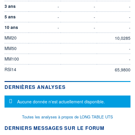
3 ans
-
-
-
5 ans
-
-
-
10 ans
-
-
-
MM20
10,0285
MM50
-
MM100
-
RSI14
65,9800
DERNIÈRES ANALYSES
Message d'information
Aucune donnée n'est actuellement disponible.
Toutes les analyses à propos de LONG TABLE UTS
DERNIERS MESSAGES SUR LE FORUM