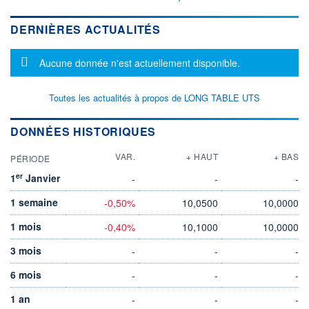
DERNIÈRES ACTUALITÉS
Message d'information
Aucune donnée n'est actuellement disponible.
Toutes les actualités à propos de LONG TABLE UTS
DONNÉES HISTORIQUES
VAR.
+ HAUT
+ BAS
PÉRIODE
er
1
Janvier
-
-
-
1 semaine
-0,50%
10,0500
10,0000
1 mois
-0,40%
10,1000
10,0000
3 mois
-
-
-
6 mois
-
-
-
1 an
-
-
-