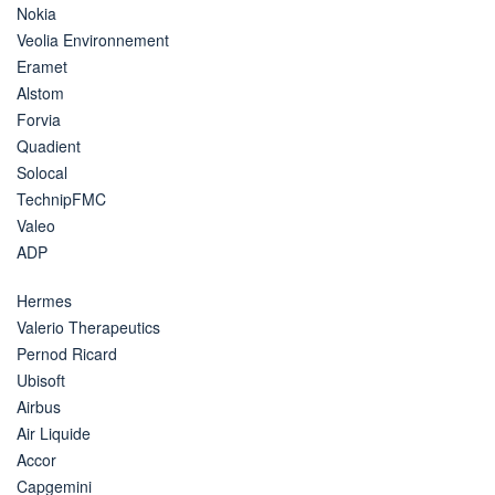
Nokia
Veolia Environnement
Eramet
Alstom
Forvia
Quadient
Solocal
TechnipFMC
Valeo
ADP
Hermes
Valerio Therapeutics
Pernod Ricard
Ubisoft
Airbus
Air Liquide
Accor
Capgemini