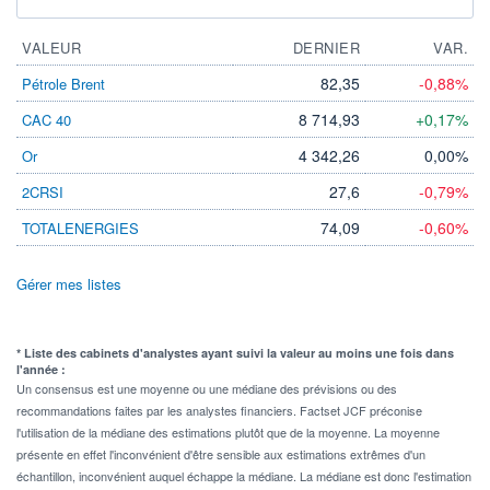
VALEUR
DERNIER
VAR.
82,35
-0,88%
Pétrole Brent
8 714,93
+0,17%
CAC 40
4 342,26
0,00%
Or
27,6
-0,79%
2CRSI
74,09
-0,60%
TOTALENERGIES
Gérer mes listes
* Liste des cabinets d'analystes ayant suivi la valeur au moins une fois dans
l'année :
Un consensus est une moyenne ou une médiane des prévisions ou des
recommandations faites par les analystes financiers. Factset JCF préconise
l'utilisation de la médiane des estimations plutôt que de la moyenne. La moyenne
présente en effet l'inconvénient d'être sensible aux estimations extrêmes d'un
échantillon, inconvénient auquel échappe la médiane. La médiane est donc l'estimation