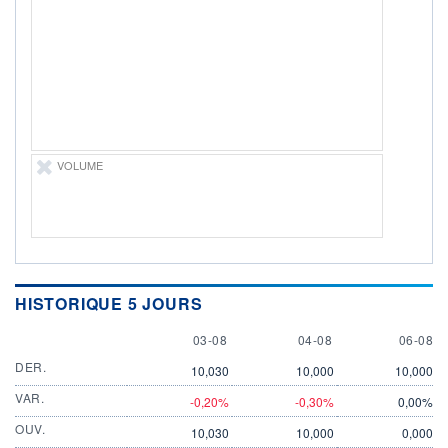
ÉLIGIBILITÉ
Non éligible
Boursobank
+ PORTEFEUILLE
+ LISTE
VOLUME
HISTORIQUE 5 JOURS
3 AUGUST
4 AUGUST
6 AUGU
03-08
04-08
06-08
DER.
10,030
10,000
10,000
VAR.
-0,20%
-0,30%
0,00%
OUV.
10,030
10,000
0,000