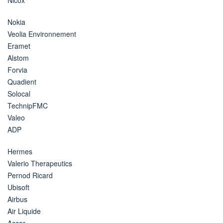
Nokia
Veolia Environnement
Eramet
Alstom
Forvia
Quadient
Solocal
TechnipFMC
Valeo
ADP
Hermes
Valerio Therapeutics
Pernod Ricard
Ubisoft
Airbus
Air Liquide
Accor