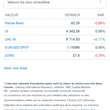
Valeurs les plus consultées
VALEUR
DERNIER
VAR.
82,35
-0,88%
Pétrole Brent
4 342,26
0,00%
Or
8 714,93
+0,17%
CAC 40
1,15586
0,00%
EUR/USD SPOT
27,6
-0,79%
2CRSI
Gérer mes listes
* Liste des cabinets d'analystes ayant suivi la valeur au moins une fois dans
Haitong International Research, Jefferies, RBC Capital Markets
l'année :
NB : certains bureaux d'analyses ont souhaité conserver l'anonymat
Un consensus est une moyenne ou une médiane des prévisions ou des
recommandations faites par les analystes financiers. Factset JCF préconise
l'utilisation de la médiane des estimations plutôt que de la moyenne. La moyenne
présente en effet l'inconvénient d'être sensible aux estimations extrêmes d'un