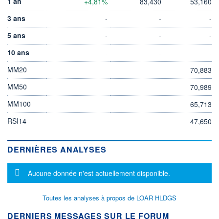
1 an
+4,81%
83,430
53,160
3 ans
-
-
-
5 ans
-
-
-
10 ans
-
-
-
MM20
70,883
MM50
70,989
MM100
65,713
RSI14
47,650
DERNIÈRES ANALYSES
Message d'information
Aucune donnée n'est actuellement disponible.
Toutes les analyses à propos de LOAR HLDGS
DERNIERS MESSAGES SUR LE FORUM