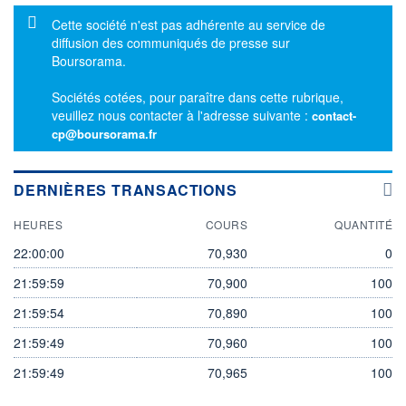
Message d'information
Cette société n'est pas adhérente au service de
diffusion des communiqués de presse sur
Boursorama.
Sociétés cotées, pour paraître dans cette rubrique,
veuillez nous contacter à l'adresse suivante :
contact-
cp@boursorama.fr
DERNIÈRES TRANSACTIONS
HEURES
COURS
QUANTITÉ
22:00:00
70,930
0
21:59:59
70,900
100
21:59:54
70,890
100
21:59:49
70,960
100
21:59:49
70,965
100