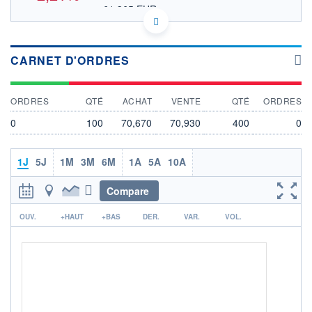
61,365 EUR
VALEUR INDICATIVE
US53947R1059 LOAR
DONNÉES TEMPS DIFFÉRÉ
Politique d'exécution
CARNET D'ORDRES
Cotation sur les autres places
ORDRES
QTÉ
ACHAT
VENTE
QTÉ
ORDRES
76
0
100
70,670
70,930
400
0
74
72
1J
5J
1M
3M
6M
1A
5A
10A
70
17h42
19h51
Compare
OUVERTURE
CLÔTURE VEILLE
r
0,000
72,530
OUV.
+HAUT
+BAS
DER.
VAR.
VOL.
+ HAUT
+ BAS
0,000
70,750
VOLUME
CAPITAL ÉCHANGÉ
195 725
0,21%
VALORISATION
CAPI.
BOURSIÈRE
6 641 MUSD