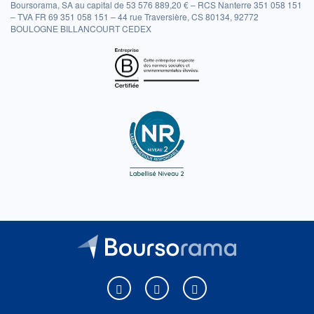
Boursorama, SA au capital de 53 576 889,20 € – RCS Nanterre 351 058 151
– TVA FR 69 351 058 151 – 44 rue Traversière, CS 80134, 92772
BOULOGNE BILLANCOURT CEDEX
Boursorama sur Facebook
Boursorama sur X
Boursorama sur Youtu