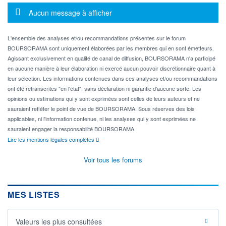
Message d'information
Aucun message à afficher
L'ensemble des analyses et/ou recommandations présentes sur le forum
BOURSORAMA sont uniquement élaborées par les membres qui en sont émetteurs.
Agissant exclusivement en qualité de canal de diffusion, BOURSORAMA n'a participé
en aucune manière à leur élaboration ni exercé aucun pouvoir discrétionnaire quant à
leur sélection. Les informations contenues dans ces analyses et/ou recommandations
ont été retranscrites "en l'état", sans déclaration ni garantie d'aucune sorte. Les
opinions ou estimations qui y sont exprimées sont celles de leurs auteurs et ne
sauraient refléter le point de vue de BOURSORAMA. Sous réserves des lois
applicables, ni l'information contenue, ni les analyses qui y sont exprimées ne
sauraient engager la responsabilité BOURSORAMA.
Lire les mentions légales complètes
Voir tous les forums
MES LISTES
Valeurs les plus consultées