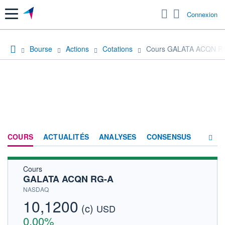
Menu
Connexion
Bourse
Actions
Cotations
Cours GALATA ACQN R
COURS
ACTUALITÉS
ANALYSES
CONSENSUS
Cours
SOCIÉTÉ
GALATA ACQN RG-A
HISTORIQUE
NASDAQ
10,1200
(c)
ACTIONNAIRES
USD
0,00%