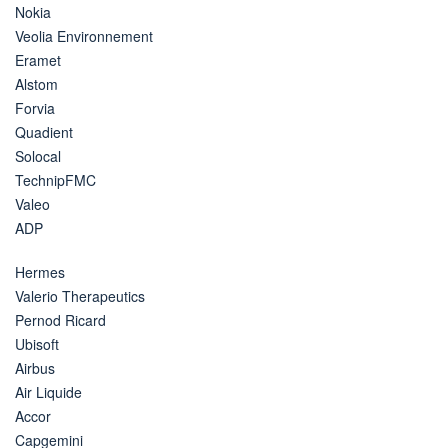
Nokia
Veolia Environnement
Eramet
Alstom
Forvia
Quadient
Solocal
TechnipFMC
Valeo
ADP
Hermes
Valerio Therapeutics
Pernod Ricard
Ubisoft
Airbus
Air Liquide
Accor
Capgemini