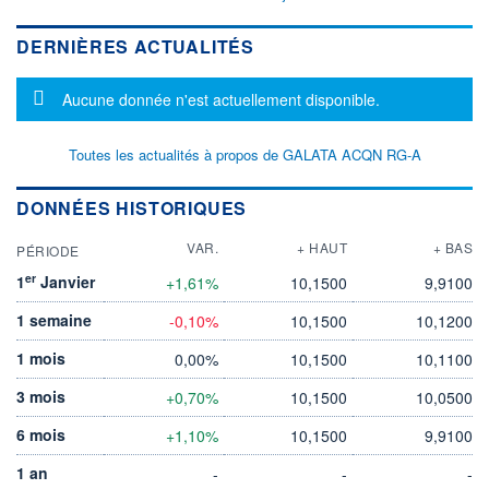
DERNIÈRES ACTUALITÉS
Message d'information
Aucune donnée n'est actuellement disponible.
Toutes les actualités à propos de GALATA ACQN RG-A
DONNÉES HISTORIQUES
VAR.
+ HAUT
+ BAS
PÉRIODE
er
1
Janvier
+1,61%
10,1500
9,9100
1 semaine
-0,10%
10,1500
10,1200
1 mois
0,00%
10,1500
10,1100
3 mois
+0,70%
10,1500
10,0500
6 mois
+1,10%
10,1500
9,9100
1 an
-
-
-