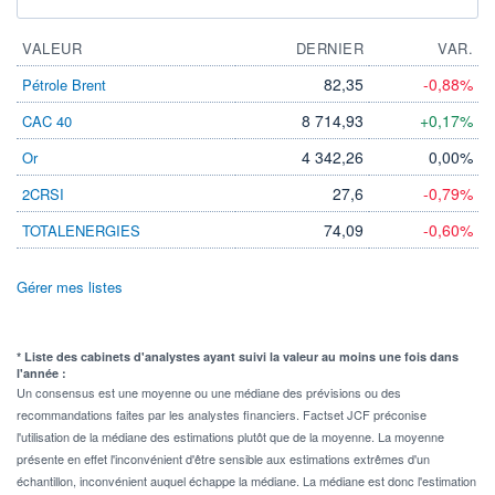
VALEUR
DERNIER
VAR.
82,35
-0,88%
Pétrole Brent
8 714,93
+0,17%
CAC 40
4 342,26
0,00%
Or
27,6
-0,79%
2CRSI
74,09
-0,60%
TOTALENERGIES
Gérer mes listes
* Liste des cabinets d'analystes ayant suivi la valeur au moins une fois dans
l'année :
Un consensus est une moyenne ou une médiane des prévisions ou des
recommandations faites par les analystes financiers. Factset JCF préconise
l'utilisation de la médiane des estimations plutôt que de la moyenne. La moyenne
présente en effet l'inconvénient d'être sensible aux estimations extrêmes d'un
échantillon, inconvénient auquel échappe la médiane. La médiane est donc l'estimation