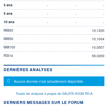
3 ans
-
-
-
5 ans
-
-
-
10 ans
-
-
-
MM20
10,1200
MM50
10,1004
MM100
10,0507
RSI14
59,0200
DERNIÈRES ANALYSES
Message d'information
Aucune donnée n'est actuellement disponible.
Toutes les analyses à propos de GALATA ACQN RG-A
DERNIERS MESSAGES SUR LE FORUM