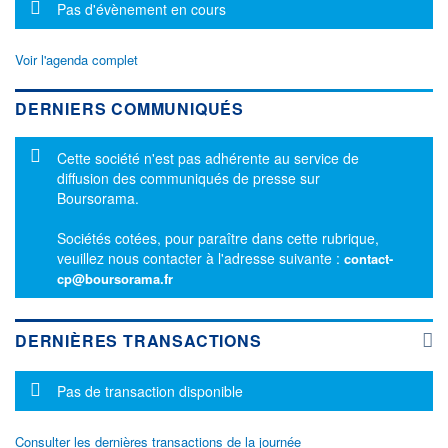
Message d'information
Pas d'évènement en cours
Voir l'agenda complet
DERNIERS COMMUNIQUÉS
Message d'information
Cette société n'est pas adhérente au service de
diffusion des communiqués de presse sur
Boursorama.
Sociétés cotées, pour paraître dans cette rubrique,
veuillez nous contacter à l'adresse suivante :
contact-
cp@boursorama.fr
DERNIÈRES TRANSACTIONS
Message d'information
Pas de transaction disponible
Consulter les dernières transactions de la journée