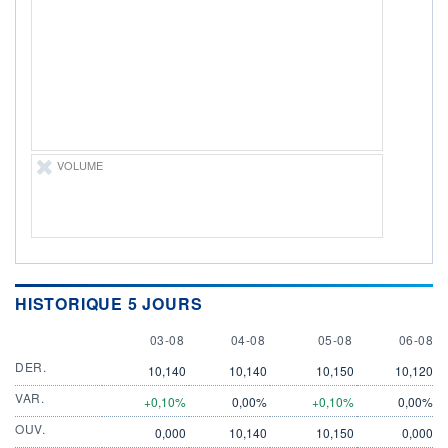
ÉLIGIBILITÉ
Non éligible
Boursobank
+ PORTEFEUILLE
+ LISTE
VOLUME
HISTORIQUE 5 JOURS
3 AUGUST
4 AUGUST
5 AUGUST
6 AUGU
03-08
04-08
05-08
06-08
DER.
10,140
10,140
10,150
10,120
VAR.
+0,10%
0,00%
+0,10%
0,00%
OUV.
0,000
10,140
10,150
0,000