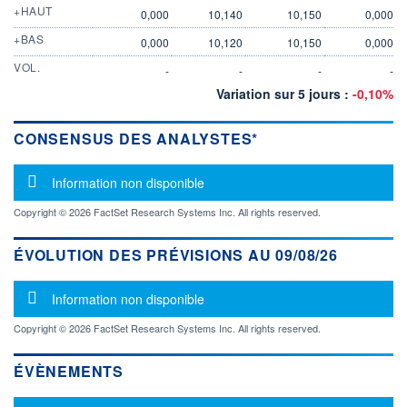
+HAUT
0,000
10,140
10,150
0,000
+BAS
0,000
10,120
10,150
0,000
VOL.
-
-
-
-
Variation sur 5 jours :
-0,10%
CONSENSUS DES ANALYSTES*
Message d'information
Information non disponible
Copyright © 2026 FactSet Research Systems Inc. All rights reserved.
ÉVOLUTION DES PRÉVISIONS AU 09/08/26
Message d'information
Information non disponible
Copyright © 2026 FactSet Research Systems Inc. All rights reserved.
ÉVÈNEMENTS