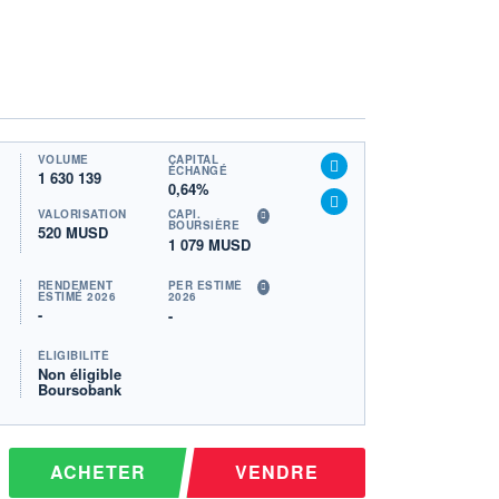
VOLUME
CAPITAL
ÉCHANGÉ
1 630 139
0,64%
VALORISATION
CAPI.
BOURSIÈRE
520 MUSD
1 079 MUSD
RENDEMENT
PER ESTIMÉ
ESTIMÉ 2026
2026
-
-
ÉLIGIBILITÉ
Non éligible
Boursobank
ACHETER
VENDRE