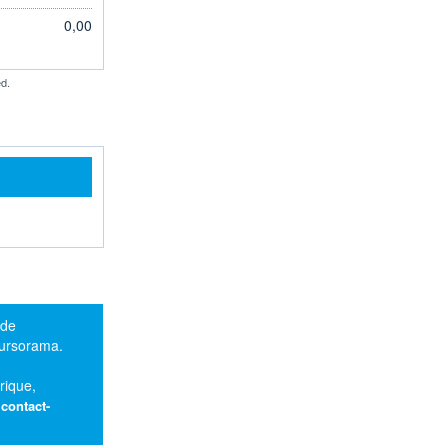
0,00
d.
 de
oursorama.
rique,
:
contact-