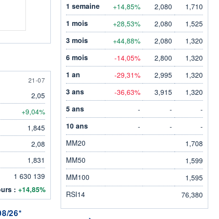
1 semaine
+14,85%
2,080
1,710
1 mois
+28,53%
2,080
1,525
3 mois
+44,88%
2,080
1,320
6 mois
-14,05%
2,800
1,320
1 an
-29,31%
2,995
1,320
21 JULY
21-07
3 ans
-36,63%
3,915
1,320
2,05
5 ans
-
-
-
+9,04%
10 ans
-
-
-
1,845
MM20
1,708
2,08
1,831
MM50
1,599
1 630 139
MM100
1,595
ours :
+14,85%
RSI14
76,380
8/26*