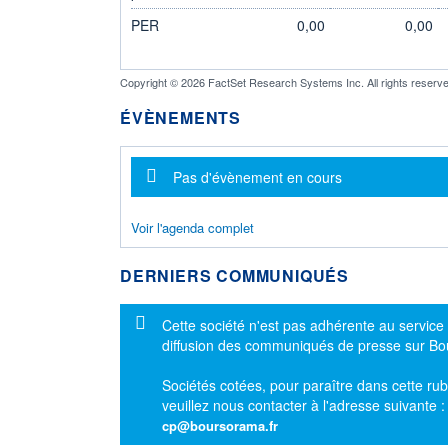
PER
0,00
0,00
Copyright © 2026 FactSet Research Systems Inc. All rights reserve
ÉVÈNEMENTS
Message d'information
Pas d'évènement en cours
Voir l'agenda complet
DERNIERS COMMUNIQUÉS
Message d'information
Cette société n'est pas adhérente au service
diffusion des communiqués de presse sur B
Sociétés cotées, pour paraître dans cette rub
veuillez nous contacter à l'adresse suivante 
cp@boursorama.fr