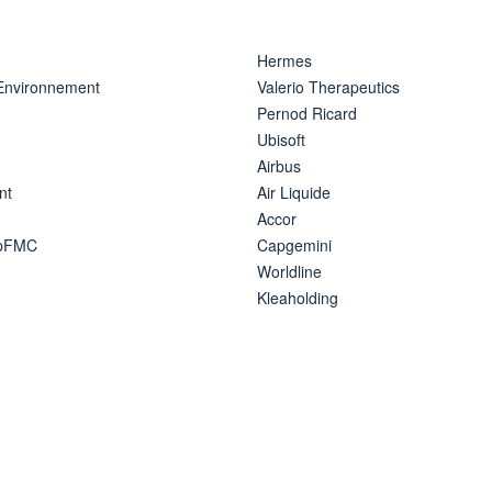
Hermes
 Environnement
Valerio Therapeutics
Pernod Ricard
Ubisoft
Airbus
nt
Air Liquide
Accor
ipFMC
Capgemini
Worldline
Kleaholding