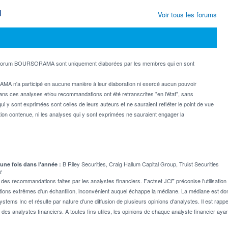
M
Voir tous les forums
e forum BOURSORAMA sont uniquement élaborées par les membres qui en sont
MA n'a participé en aucune manière à leur élaboration ni exercé aucun pouvoir
dans ces analyses et/ou recommandations ont été retranscrites "en l'état", sans
ui y sont exprimées sont celles de leurs auteurs et ne sauraient refléter le point de vue
on contenue, ni les analyses qui y sont exprimées ne sauraient engager la
B Riley Securities, Craig Hallum Capital Group, Truist Securities
 une fois dans l'année :
t
 recommandations faites par les analystes financiers. Factset JCF préconise l'utilisation 
tions extrêmes d'un échantillon, inconvénient auquel échappe la médiane. La médiane est donc
stems Inc et résulte par nature d'une diffusion de plusieurs opinions d'analystes. Il est 
n des analystes financiers. A toutes fins utiles, les opinions de chaque analyste financier aya