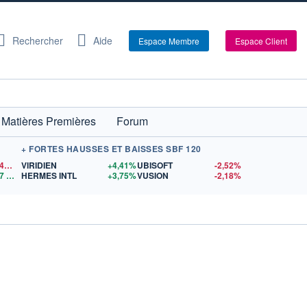
Rechercher
Aide
Espace Membre
Espace Client
Matières Premières
Forum
+ FORTES HAUSSES ET BAISSES SBF 120
1,1546
$US
VIRIDIEN
+4,41%
UBISOFT
-2,52%
7
$US
HERMES INTL
+3,75%
VUSION
-2,18%