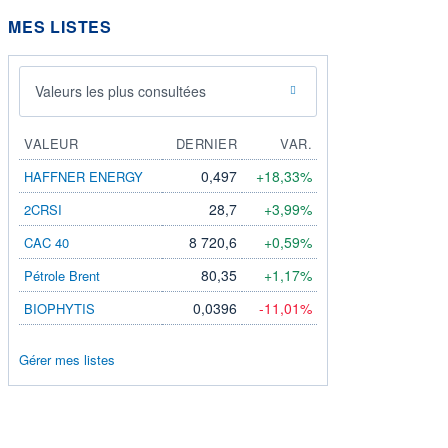
MES LISTES
Valeurs les plus consultées
VALEUR
DERNIER
VAR.
0,497
+18,33%
HAFFNER ENERGY
28,7
+3,99%
2CRSI
8 720,6
+0,59%
CAC 40
80,35
+1,17%
Pétrole Brent
0,0396
-11,01%
BIOPHYTIS
Gérer mes listes