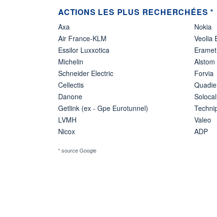
ACTIONS LES PLUS RECHERCHÉES *
Axa
Nokia
Air France-KLM
Veolia
Essilor Luxxotica
Eramet
Michelin
Alstom
Schneider Electric
Forvia
Cellectis
Quadie
Danone
Solocal
Getlink (ex - Gpe Eurotunnel)
Techn
LVMH
Valeo
Nicox
ADP
* source Google