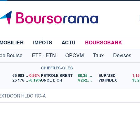
MOBILIER
IMPÔTS
ACTU
BOURSOBANK
 de Bourse
ETF - ETN
OPCVM
Taux
Devises
CHIFFRES-CLÉS
65 683,26
-0,93%
PÉTROLE BRENT
80,35
$US
EUR/USD
26 176,36
+0,19%
ONCE D'OR
4 262,12
$US
VIX INDEX
15,9
NEXTDOOR HLDG RG-A