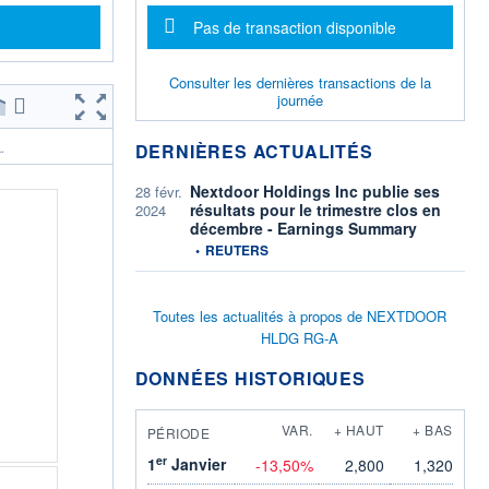
Message d'information
Pas de transaction disponible
Consulter les dernières transactions de la
journée
DERNIÈRES ACTUALITÉS
.
Nextdoor Holdings Inc publie ses
28 févr.
résultats pour le trimestre clos en
2024
décembre - Earnings Summary
information fournie par
•
REUTERS
Toutes les actualités à propos de NEXTDOOR
HLDG RG-A
DONNÉES HISTORIQUES
VAR.
+ HAUT
+ BAS
PÉRIODE
er
1
Janvier
-13,50%
2,800
1,320