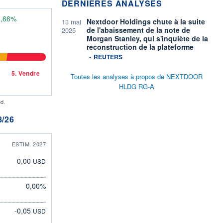
DERNIÈRES ANALYSES
8,66%
Nextdoor Holdings chute à la suite
13 mai
de l'abaissement de la note de
2025
Morgan Stanley, qui s'inquiète de la
reconstruction de la plateforme
information fournie par
•
REUTERS
5.
Vendre
Toutes les analyses à propos de NEXTDOOR
HLDG RG-A
d.
/26
ESTIM. 2027
0,00
USD
0,00%
-0,05
USD