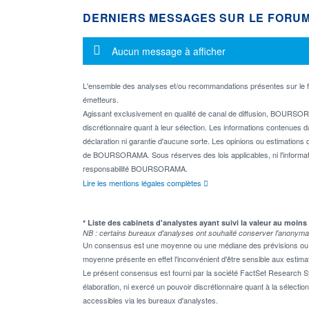
DERNIERS MESSAGES SUR LE FORU
Message d'information
Aucun message à afficher
L'ensemble des analyses et/ou recommandations présentes sur l
émetteurs.
Agissant exclusivement en qualité de canal de diffusion, BOURSORA
discrétionnaire quant à leur sélection. Les informations contenues 
déclaration ni garantie d'aucune sorte. Les opinions ou estimations q
de BOURSORAMA. Sous réserves des lois applicables, ni l'informati
responsabilité BOURSORAMA.
Lire les mentions légales complètes
* Liste des cabinets d'analystes ayant suivi la valeur au moins
NB : certains bureaux d'analyses ont souhaité conserver l'anonyma
Un consensus est une moyenne ou une médiane des prévisions ou des
moyenne présente en effet l'inconvénient d'être sensible aux estima
Le présent consensus est fourni par la société FactSet Research Sy
élaboration, ni exercé un pouvoir discrétionnaire quant à la sélectio
accessibles via les bureaux d'analystes.