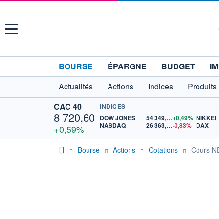
Menu
BOURSE
ÉPARGNE
BUDGET
IM
Actualités
Actions
Indices
Produits
CAC 40
INDICES
8 720,60
DOW JONES
54 349,12
+0,49%
NIKKEI
NASDAQ
26 363,44
-0,83%
DAX
+0,59%
Bourse
Actions
Cotations
Cours 