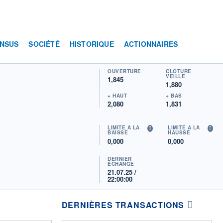
NSUS
SOCIÉTÉ
HISTORIQUE
ACTIONNAIRES
OUVERTURE
CLÔTURE
VEILLE
1,845
1,880
+ HAUT
+ BAS
2,080
1,831
LIMITE À LA
LIMITE À LA
BAISSE
HAUSSE
0,000
0,000
DERNIER
ÉCHANGE
21.07.25 /
22:00:00
DERNIÈRES TRANSACTIONS