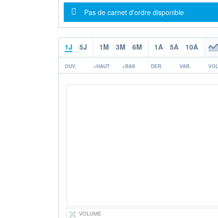
Message d'information
Pas de carnet d'ordre disponible
1J
5J
1M
3M
6M
1A
5A
10A
OUV.
+HAUT
+BAS
DER.
VAR.
VOL
VOLUME