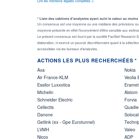
Lire les mentions légales complètes
* Liste des cabinets d'analystes ayant suivi la valeur au moins
Un consensus est une moyenne ou une médiane des prévisions ou des
moyenne présente en effet l'inconvénient d'être sensible aux estima
Le présent consensus est fourni par la société FactSet Research Sy
élaboration, ni exercé un pouvoir discrétionnaire quant à la sélectio
accessibles via les bureaux d'analystes.
ACTIONS LES PLUS RECHERCHÉES *
Axa
Nokia
Air France-KLM
Veolia
Essilor Luxxotica
Eramet
Michelin
Alstom
Schneider Electric
Forvia
Cellectis
Quadie
Danone
Solocal
Getlink (ex - Gpe Eurotunnel)
Techn
LVMH
Valeo
Nicox
ADP