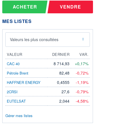
ACHETER
VENDRE
MES LISTES
Valeurs les plus consultées
VALEUR
DERNIER
VAR.
8 714,93
+0,17%
CAC 40
82,48
-0,72%
Pétrole Brent
0,4555
-1,19%
HAFFNER ENERGY
27,6
-0,79%
2CRSI
2,044
-4,58%
EUTELSAT
Gérer mes listes