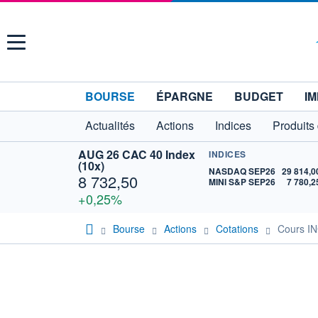
Menu
BOURSE
ÉPARGNE
BUDGET
IM
Actualités
Actions
Indices
Produits
AUG 26 CAC 40 Index
INDICES
(10x)
NASDAQ SEP26
29 814,0
8 732,50
MINI S&P SEP26
7 780,2
+0,25%
Bourse
Actions
Cotations
Cours I