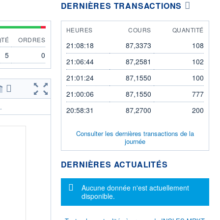
DERNIÈRES TRANSACTIONS
HEURES
COURS
QUANTITÉ
QTÉ
ORDRES
21:08:18
87,3373
108
5
0
21:06:44
87,2581
102
21:01:24
87,1550
100
21:00:06
87,1550
777
.
20:58:31
87,2700
200
Consulter les dernières transactions de la
journée
DERNIÈRES ACTUALITÉS
Message d'information
Aucune donnée n'est actuellement
disponible.