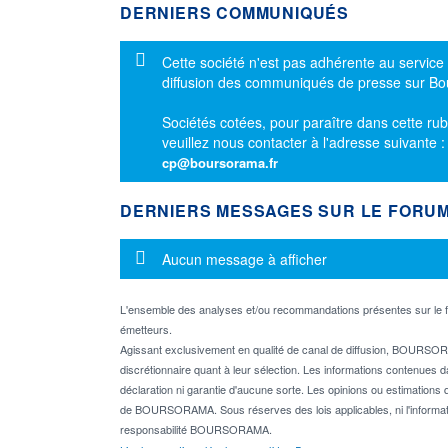
DERNIERS COMMUNIQUÉS
Message d'information
Cette société n'est pas adhérente au service
diffusion des communiqués de presse sur B
Sociétés cotées, pour paraître dans cette rub
veuillez nous contacter à l'adresse suivante 
cp@boursorama.fr
DERNIERS MESSAGES SUR LE FORU
Message d'information
Aucun message à afficher
L'ensemble des analyses et/ou recommandations présentes sur l
émetteurs.
Agissant exclusivement en qualité de canal de diffusion, BOURSORA
discrétionnaire quant à leur sélection. Les informations contenues 
déclaration ni garantie d'aucune sorte. Les opinions ou estimations q
de BOURSORAMA. Sous réserves des lois applicables, ni l'informati
responsabilité BOURSORAMA.