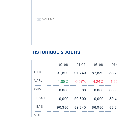
VOLUME
HISTORIQUE 5 JOURS
3 AUGUST
4 AUGUST
5 AUGUST
6 
03-08
04-08
05-08
06-
DER.
91,800
91,740
87,850
86,
VAR.
+1,99%
-0,07%
-4,24%
-1,3
OUV.
0,000
0,000
0,000
88,
+HAUT
0,000
92,300
0,000
89,
+BAS
90,380
89,645
86,980
86,
VOL.
-
-
-