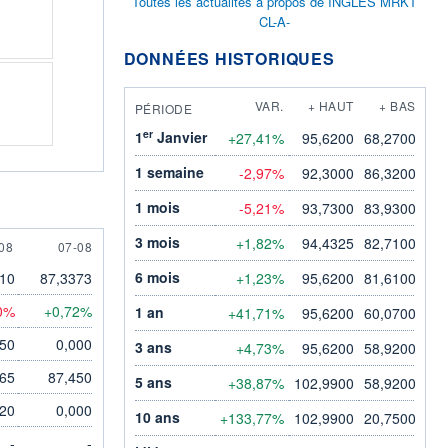
Toutes les actualités à propos de INGLES MRKT
CL-A-
DONNÉES HISTORIQUES
VAR.
+ HAUT
+ BAS
PÉRIODE
er
1
Janvier
+27,41%
95,6200
68,2700
1 semaine
-2,97%
92,3000
86,3200
1 mois
-5,21%
93,7300
83,9300
3 mois
+1,82%
94,4325
82,7100
AUGUST
7 AUGUST
08
07-08
6 mois
710
87,3373
+1,23%
95,6200
81,6100
0%
+0,72%
1 an
+41,71%
95,6200
60,0700
950
0,000
3 ans
+4,73%
95,6200
58,9200
465
87,450
5 ans
+38,87%
102,9900
58,9200
320
0,000
10 ans
+133,77%
102,9900
20,7500
-
-