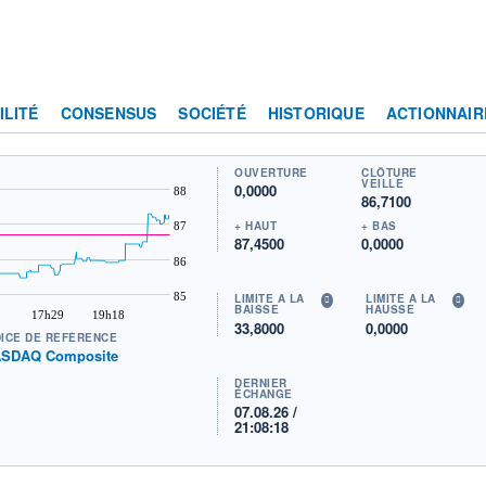
ILITÉ
CONSENSUS
SOCIÉTÉ
HISTORIQUE
ACTIONNAIR
OUVERTURE
CLÔTURE
VEILLE
0,0000
88
86,7100
+ HAUT
+ BAS
87
87,4500
0,0000
86
85
LIMITE À LA
LIMITE À LA
BAISSE
HAUSSE
17h29
19h18
33,8000
0,0000
DICE DE RÉFÉRENCE
SDAQ Composite
DERNIER
ÉCHANGE
07.08.26 /
21:08:18