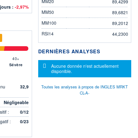
MM20
89,4299
 jours :
-2,97%
MM50
89,6821
MM100
89,2012
RSI14
44,2300
DERNIÈRES ANALYSES
40+
Sévère
Message d'information
Aucune donnée n'est actuellement
disponible.
enu
32,9
Toutes les analyses à propos de INGLES MRKT
CL-A-
Négligeable
tif :
0/12
atif :
0/23