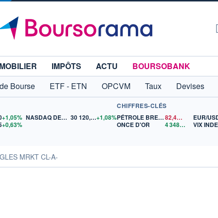
MOBILIER
IMPÔTS
ACTU
BOURSOBANK
 de Bourse
ETF - ETN
OPCVM
Taux
Devises
CHIFFRES-CLÉS
0
+1,05%
NASDAQ DEC26
30 120,00
+1,08%
PÉTROLE BRENT
82,44
$US
EUR/US
5
+0,63%
ONCE D'OR
4 348,08
$US
VIX IND
NGLES MRKT CL-A-