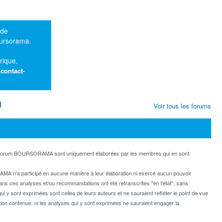
 de
oursorama.
rique,
:
contact-
M
Voir tous les forums
e forum BOURSORAMA sont uniquement élaborées par les membres qui en sont
MA n'a participé en aucune manière à leur élaboration ni exercé aucun pouvoir
dans ces analyses et/ou recommandations ont été retranscrites "en l'état", sans
ui y sont exprimées sont celles de leurs auteurs et ne sauraient refléter le point de vue
on contenue, ni les analyses qui y sont exprimées ne sauraient engager la