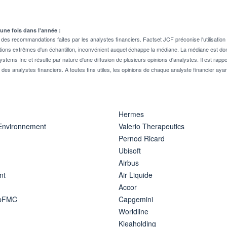
 une fois dans l'année :
 recommandations faites par les analystes financiers. Factset JCF préconise l'utilisation 
tions extrêmes d'un échantillon, inconvénient auquel échappe la médiane. La médiane est donc
stems Inc et résulte par nature d'une diffusion de plusieurs opinions d'analystes. Il est 
n des analystes financiers. A toutes fins utiles, les opinions de chaque analyste financier aya
Hermes
 Environnement
Valerio Therapeutics
Pernod Ricard
Ubisoft
Airbus
nt
Air Liquide
Accor
ipFMC
Capgemini
Worldline
Kleaholding