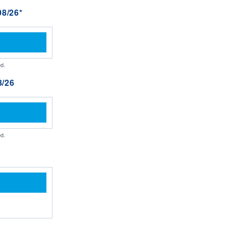
8/26*
d.
/26
d.