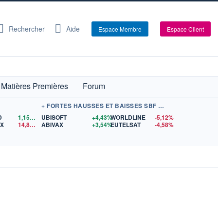
Rechercher
Aide
Espace Membre
Espace Client
Matières Premières
Forum
+ FORTES HAUSSES ET BAISSES SBF 120
D
1,1568
$US
UBISOFT
+4,43%
WORLDLINE
-5,12%
EX
14,85
$US
ABIVAX
+3,54%
EUTELSAT
-4,58%