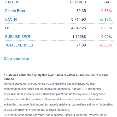
VALEUR
DERNIER
VAR.
82,35
-0,88%
Pétrole Brent
8 714,93
+0,17%
CAC 40
4 342,26
0,00%
Or
1,15586
0,00%
EUR/USD SPOT
74,09
-0,60%
TOTALENERGIES
Gérer mes listes
* Liste des cabinets d'analystes ayant suivi la valeur au moins une fois dans
l'année :
Un consensus est une moyenne ou une médiane des prévisions ou des
recommandations faites par les analystes financiers. Factset JCF préconise
l'utilisation de la médiane des estimations plutôt que de la moyenne. La moyenne
présente en effet l'inconvénient d'être sensible aux estimations extrêmes d'un
échantillon, inconvénient auquel échappe la médiane. La médiane est donc l'estimation
la plus généralement retenue par la place financière.
Le présent consensus est fourni par la société FactSet Research Systems Inc et