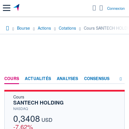
Menu
Connexion
Bourse
Actions
Cotations
Cours SANTECH HOLD
COURS
ACTUALITÉS
ANALYSES
CONSENSUS
Cours
SOCIÉTÉ
SANTECH HOLDING
HISTORIQUE
NASDAQ
0,3408
ACTIONNAIRES
USD
-7,62%