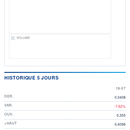
ÉLIGIBILITÉ
Non éligible
Boursobank
+ PORTEFEUILLE
+ LISTE
VOLUME
HISTORIQUE 5 JOURS
19 JULY
19-07
DER.
0,3408
VAR.
-7,62%
OUV.
0,355
+HAUT
0,4096