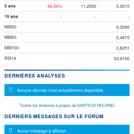
5 ans
-96,56%
11,2500
0,3010
10 ans
-
-
-
MM20
0,3590
MM50
0,4870
MM100
0,8251
RSI14
53,6100
DERNIÈRES ANALYSES
Message d'information
Aucune donnée n'est actuellement disponible.
Toutes les analyses à propos de SANTECH HOLDING
DERNIERS MESSAGES SUR LE FORUM
Message d'information
Aucun message à afficher