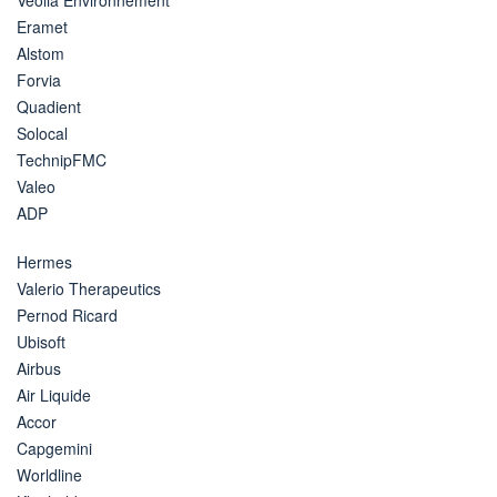
Eramet
Alstom
Forvia
Quadient
Solocal
TechnipFMC
Valeo
ADP
Hermes
Valerio Therapeutics
Pernod Ricard
Ubisoft
Airbus
Air Liquide
Accor
Capgemini
Worldline