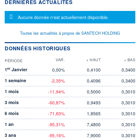
DERNIÈRES ACTUALITÉS
Message d'information
Aucune donnée n'est actuellement disponible.
Toutes les actualités à propos de SANTECH HOLDING
DONNÉES HISTORIQUES
VAR.
+ HAUT
+ BAS
PÉRIODE
er
1
Janvier
0,00%
0,4100
0,3400
1 semaine
-2,35%
0,4096
0,3400
1 mois
-11,94%
0,5000
0,3010
3 mois
-60,87%
0,9493
0,3010
6 mois
-71,83%
1,8565
0,3010
1 an
-95,31%
7,4800
0,3010
3 ans
-95,16%
7,9000
0,3010