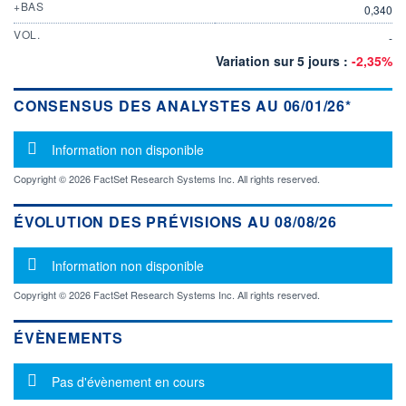
+BAS
0,340
VOL.
-
Variation sur 5 jours :
-2,35%
CONSENSUS DES ANALYSTES AU 06/01/26*
Message d'information
Information non disponible
Copyright © 2026 FactSet Research Systems Inc. All rights reserved.
ÉVOLUTION DES PRÉVISIONS AU 08/08/26
Message d'information
Information non disponible
Copyright © 2026 FactSet Research Systems Inc. All rights reserved.
ÉVÈNEMENTS
Message d'information
Pas d'évènement en cours