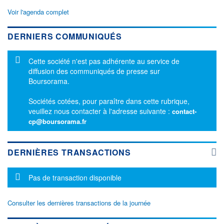
Voir l'agenda complet
DERNIERS COMMUNIQUÉS
Message d'information
Cette société n'est pas adhérente au service de
diffusion des communiqués de presse sur
Boursorama.
Sociétés cotées, pour paraître dans cette rubrique,
veuillez nous contacter à l'adresse suivante :
contact-
cp@boursorama.fr
DERNIÈRES TRANSACTIONS
Message d'information
Pas de transaction disponible
Consulter les dernières transactions de la journée