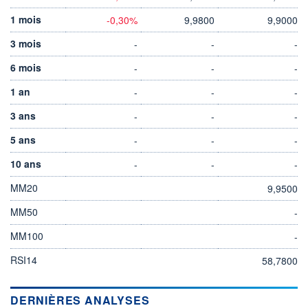
1 mois
-0,30%
9,9800
9,9000
3 mois
-
-
-
6 mois
-
-
-
1 an
-
-
-
3 ans
-
-
-
5 ans
-
-
-
10 ans
-
-
-
MM20
9,9500
MM50
-
MM100
-
RSI14
58,7800
DERNIÈRES ANALYSES