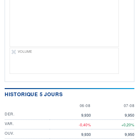
LIMITE À LA
LIMITE À LA
BAISSE
HAUSSE
0,0000
0,0000
RENDEMENT
PER ESTIMÉ
ESTIMÉ 2026
2026
-
-
DERNIER
ÉCHANGE
07.08.26 / 22:00:00
VOLUME
ÉLIGIBILITÉ
Non éligible
Boursobank
+ PORTEFEUILLE
+ LISTE
HISTORIQUE 5 JOURS
6 AUGUST
7 AUGU
06-08
07-08
DER.
9,930
9,950
VAR.
-0,40%
+0,20%
OUV.
9,930
9,950