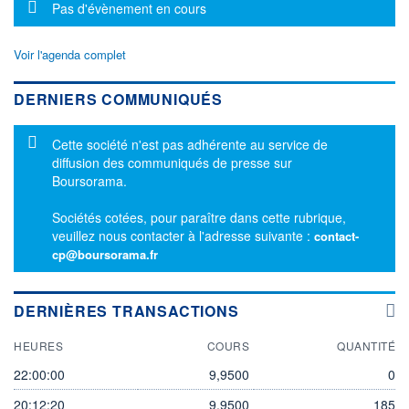
Message d'information
Pas d'évènement en cours
Voir l'agenda complet
DERNIERS COMMUNIQUÉS
Message d'information
Cette société n'est pas adhérente au service de
diffusion des communiqués de presse sur
Boursorama.
Sociétés cotées, pour paraître dans cette rubrique,
veuillez nous contacter à l'adresse suivante :
contact-
cp@boursorama.fr
DERNIÈRES TRANSACTIONS
HEURES
COURS
QUANTITÉ
22:00:00
9,9500
0
20:12:20
9,9500
185