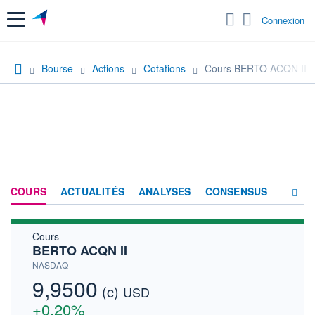
Menu
Connexion
Bourse
Actions
Cotations
Cours BERTO ACQN II
COURS
ACTUALITÉS
ANALYSES
CONSENSUS
Cours
SOCIÉTÉ
BERTO ACQN II
HISTORIQUE
NASDAQ
9,9500
(c)
ACTIONNAIRES
USD
+0,20%