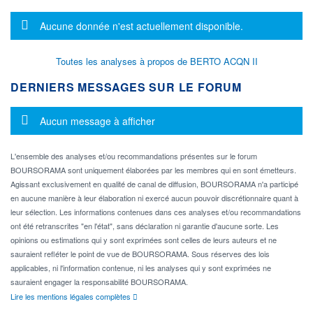
Message d'information
Aucune donnée n'est actuellement disponible.
Toutes les analyses à propos de BERTO ACQN II
DERNIERS MESSAGES SUR LE FORUM
Message d'information
Aucun message à afficher
L'ensemble des analyses et/ou recommandations présentes sur le forum
BOURSORAMA sont uniquement élaborées par les membres qui en sont émetteurs.
Agissant exclusivement en qualité de canal de diffusion, BOURSORAMA n'a participé
en aucune manière à leur élaboration ni exercé aucun pouvoir discrétionnaire quant à
leur sélection. Les informations contenues dans ces analyses et/ou recommandations
ont été retranscrites "en l'état", sans déclaration ni garantie d'aucune sorte. Les
opinions ou estimations qui y sont exprimées sont celles de leurs auteurs et ne
sauraient refléter le point de vue de BOURSORAMA. Sous réserves des lois
applicables, ni l'information contenue, ni les analyses qui y sont exprimées ne
sauraient engager la responsabilité BOURSORAMA.
Lire les mentions légales complètes