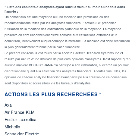
* Liste des cabinets d'analystes ayant suivi la valeur au moins une fois dans
l'année :
Un consensus est une moyenne ou une médiane des prévisions ou des
recommandations faites par les analystes financiers. Factset JCF préconise
l'utilisation de la médiane des estimations plutôt que de la moyenne. La moyenne
présente en effet l'inconvénient d'être sensible aux estimations extrêmes d'un
échantillon, inconvénient auquel échappe la médiane. La médiane est donc l'estimation
la plus généralement retenue par la place financière.
Le présent consensus est fourni par la société FactSet Research Systems Inc et
résulte par nature d'une diffusion de plusieurs opinions d'analystes. Il est rappelé qu'en
aucune manière BOURSORAMA n'a participé à son élaboration, ni exercé un pouvoir
discrétionnaire quant à la sélection des analystes financiers. A toutes fins utiles, les
opinions de chaque analyste financier ayant participé à la création de ce consensus
sont disponibles et accessibles via les bureaux d'analystes.
ACTIONS LES PLUS RECHERCHÉES *
Axa
Air France-KLM
Essilor Luxxotica
Michelin
Schneider Electric