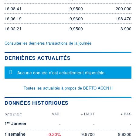
16:08:41
9,9500
200 000
16:06:19
9,9600
198 470
16:02:21
9,9500
3 900
Consulter les dernières transactions de la journée
DERNIÈRES ACTUALITÉS
Message d'information
Aucune donnée n'est actuellement disponible.
Toutes les actualités à propos de BERTO ACQN II
DONNÉES HISTORIQUES
VAR.
+ HAUT
+ BAS
PÉRIODE
er
1
Janvier
-
-
-
1 semaine
-0,20%
9,9700
9,9300