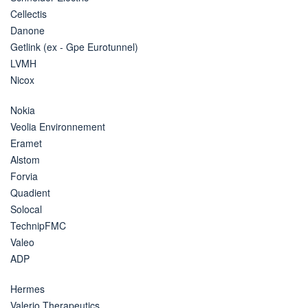
Cellectis
Danone
Getlink (ex - Gpe Eurotunnel)
LVMH
Nicox
Nokia
Veolia Environnement
Eramet
Alstom
Forvia
Quadient
Solocal
TechnipFMC
Valeo
ADP
Hermes
Valerio Therapeutics