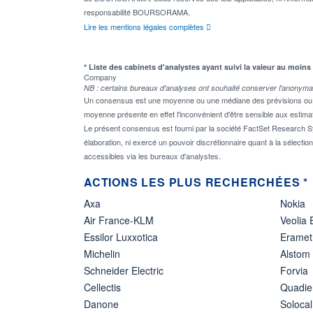
responsabilité BOURSORAMA.
Lire les mentions légales complètes
* Liste des cabinets d'analystes ayant suivi la valeur au moins
Company
NB : certains bureaux d'analyses ont souhaité conserver l'anonyma
Un consensus est une moyenne ou une médiane des prévisions ou des
moyenne présente en effet l'inconvénient d'être sensible aux estima
Le présent consensus est fourni par la société FactSet Research Sy
élaboration, ni exercé un pouvoir discrétionnaire quant à la sélectio
accessibles via les bureaux d'analystes.
ACTIONS LES PLUS RECHERCHÉES *
Axa
Nokia
Air France-KLM
Veolia
Essilor Luxxotica
Eramet
Michelin
Alstom
Schneider Electric
Forvia
Cellectis
Quadie
Danone
Solocal