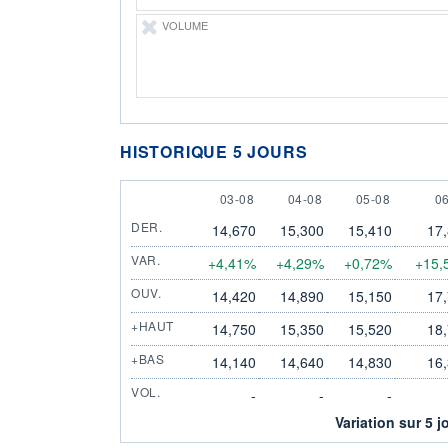
VOLUME
HISTORIQUE 5 JOURS
3 AUGUST
4 AUGUST
5 AUGUST
6
03-08
04-08
05-08
0
DER.
14,670
15,300
15,410
17
VAR.
+4,41%
+4,29%
+0,72%
+15,
OUV.
14,420
14,890
15,150
17
+HAUT
14,750
15,350
15,520
18
+BAS
14,140
14,640
14,830
16
VOL.
-
-
-
Variation sur 5 j