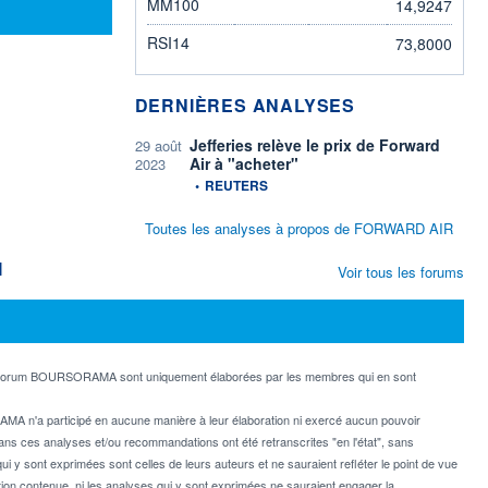
MM100
14,9247
RSI14
73,8000
DERNIÈRES ANALYSES
Jefferies relève le prix de Forward
29 août
Air à "acheter"
2023
information fournie par
•
REUTERS
Toutes les analyses à propos de FORWARD AIR
M
Voir tous les forums
e forum BOURSORAMA sont uniquement élaborées par les membres qui en sont
MA n'a participé en aucune manière à leur élaboration ni exercé aucun pouvoir
dans ces analyses et/ou recommandations ont été retranscrites "en l'état", sans
ui y sont exprimées sont celles de leurs auteurs et ne sauraient refléter le point de vue
on contenue, ni les analyses qui y sont exprimées ne sauraient engager la