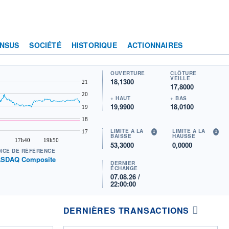
NSUS
SOCIÉTÉ
HISTORIQUE
ACTIONNAIRES
OUVERTURE
CLÔTURE
VEILLE
18,1300
21
17,8000
20
+ HAUT
+ BAS
19,9900
18,0100
19
18
LIMITE À LA
LIMITE À LA
17
BAISSE
HAUSSE
17h40
19h50
53,3000
0,0000
DICE DE RÉFÉRENCE
SDAQ Composite
DERNIER
ÉCHANGE
07.08.26 /
22:00:00
DERNIÈRES TRANSACTIONS