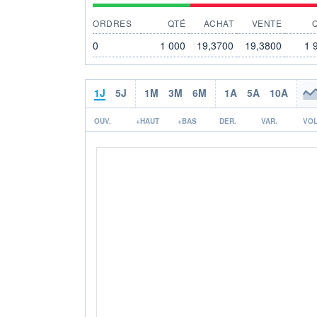
ORDRES
QTÉ
ACHAT
VENTE
0
1 000
19,3700
19,3800
1 
1J
5J
1M
3M
6M
1A
5A
10A
OUV.
+HAUT
+BAS
DER.
VAR.
VOL