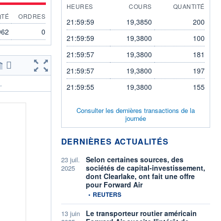
HEURES
COURS
QUANTITÉ
QTÉ
ORDRES
21:59:59
19,3850
200
962
0
21:59:59
19,3800
100
21:59:57
19,3800
181
21:59:57
19,3800
197
.
21:59:55
19,3800
155
Consulter les dernières transactions de la
journée
DERNIÈRES ACTUALITÉS
Selon certaines sources, des
23 juil.
sociétés de capital-investissement,
2025
dont Clearlake, ont fait une offre
pour Forward Air
information fournie par
•
REUTERS
Le transporteur routier américain
13 juin