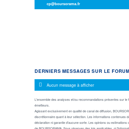
cp@boursorama.fr
DERNIERS MESSAGES SUR LE FORU
Message d'information
Aucun message à afficher
L'ensemble des analyses et/ou recommandations présentes sur l
émetteurs.
Agissant exclusivement en qualité de canal de diffusion, BOURSORA
discrétionnaire quant à leur sélection. Les informations contenues 
déclaration ni garantie d'aucune sorte. Les opinions ou estimations q
de BOURSORAMA. Sous réserves des lois applicables, ni l'informati