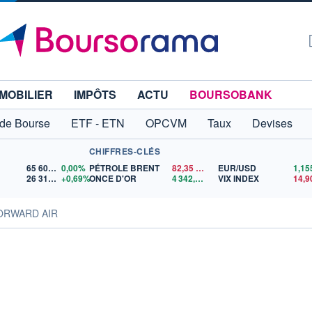
MOBILIER
IMPÔTS
ACTU
BOURSOBANK
 de Bourse
ETF - ETN
OPCVM
Taux
Devises
CHIFFRES-CLÉS
65 606,71
0,00%
PÉTROLE BRENT
82,35
$US
EUR/USD
26 319,45
+0,69%
ONCE D'OR
4 342,26
$US
VIX INDEX
14,9
FORWARD AIR