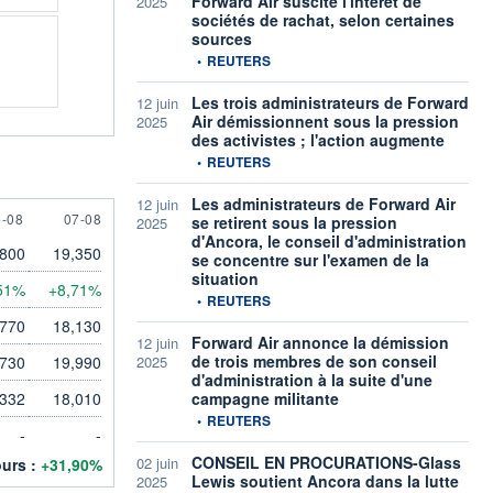
Forward Air suscite l'intérêt de
2025
sociétés de rachat, selon certaines
sources
information fournie par
•
REUTERS
Les trois administrateurs de Forward
12 juin
Air démissionnent sous la pression
2025
des activistes ; l'action augmente
information fournie par
•
REUTERS
Les administrateurs de Forward Air
12 juin
 AUGUST
7 AUGUST
6-08
07-08
se retirent sous la pression
2025
d'Ancora, le conseil d'administration
,800
19,350
se concentre sur l'examen de la
situation
51%
+8,71%
information fournie par
•
REUTERS
,770
18,130
Forward Air annonce la démission
12 juin
de trois membres de son conseil
,730
19,990
2025
d'administration à la suite d'une
,332
18,010
campagne militante
information fournie par
•
REUTERS
-
-
CONSEIL EN PROCURATIONS-Glass
02 juin
ours :
+31,90%
Lewis soutient Ancora dans la lutte
2025