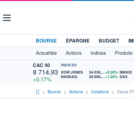
Menu
BOURSE
ÉPARGNE
BUDGET
IM
Actualités
Actions
Indices
Produits
CAC 40
INDICES
8 714,93
DOW JONES
54 036,93
+0,28%
NIKKEI
NASDAQ
26 690,62
+1,30%
DAX
+0,17%
Bourse
Actions
Cotations
Cours 