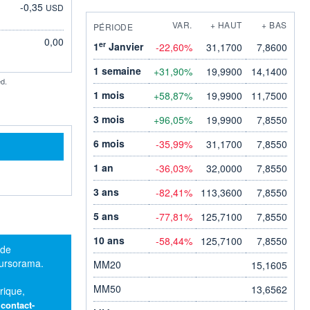
-0,35
USD
VAR.
+ HAUT
+ BAS
PÉRIODE
0,00
er
1
Janvier
-22,60%
31,1700
7,8600
1 semaine
+31,90%
19,9900
14,1400
d.
1 mois
+58,87%
19,9900
11,7500
3 mois
+96,05%
19,9900
7,8550
6 mois
-35,99%
31,1700
7,8550
1 an
-36,03%
32,0000
7,8550
3 ans
-82,41%
113,3600
7,8550
5 ans
-77,81%
125,7100
7,8550
10 ans
-58,44%
125,7100
7,8550
 de
oursorama.
MM20
15,1605
MM50
13,6562
rique,
:
contact-