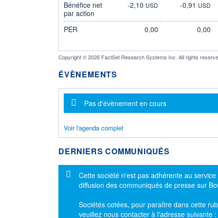
Bénéfice net
-2,10
-0,91
USD
USD
par action
PER
0,00
0,00
Copyright © 2026 FactSet Research Systems Inc. All rights reserve
ÉVÈNEMENTS
Message d'information
Pas d'évènement en cours
Voir l'agenda complet
DERNIERS COMMUNIQUÉS
Message d'information
Cette société n'est pas adhérente au service
diffusion des communiqués de presse sur B
Sociétés cotées, pour paraître dans cette rub
veuillez nous contacter à l'adresse suivante 