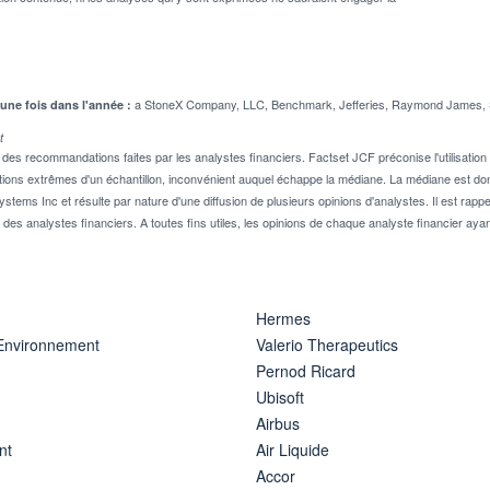
a StoneX Company, LLC, Benchmark, Jefferies, Raymond James, S
 une fois dans l'année :
t
 recommandations faites par les analystes financiers. Factset JCF préconise l'utilisation 
tions extrêmes d'un échantillon, inconvénient auquel échappe la médiane. La médiane est donc
stems Inc et résulte par nature d'une diffusion de plusieurs opinions d'analystes. Il est 
n des analystes financiers. A toutes fins utiles, les opinions de chaque analyste financier aya
Hermes
 Environnement
Valerio Therapeutics
Pernod Ricard
Ubisoft
Airbus
nt
Air Liquide
Accor