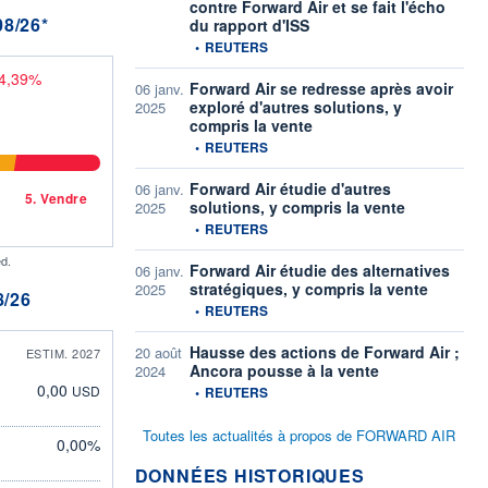
contre Forward Air et se fait l'écho
8/26*
du rapport d'ISS
information fournie par
•
REUTERS
-4,39%
Forward Air se redresse après avoir
06 janv.
exploré d'autres solutions, y
2025
compris la vente
information fournie par
•
REUTERS
Forward Air étudie d'autres
06 janv.
5.
Vendre
solutions, y compris la vente
2025
information fournie par
•
REUTERS
d.
Forward Air étudie des alternatives
06 janv.
stratégiques, y compris la vente
2025
/26
information fournie par
•
REUTERS
Hausse des actions de Forward Air ;
20 août
ESTIM. 2027
Ancora pousse à la vente
2024
information fournie par
0,00
USD
•
REUTERS
Toutes les actualités à propos de FORWARD AIR
0,00%
DONNÉES HISTORIQUES