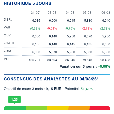
HISTORIQUE 5 JOURS
31 JULY
3 AUGUST
4 AUGUST
5 AUGUST
6 AUGU
31-07
03-08
04-08
05-08
06-08
DER.
6,035
6,000
6,045
5,880
6,040
VAR.
+0,33%
-0,58%
+0,75%
-2,73%
+2,72%
OUV.
0,000
6,140
5,950
6,070
5,950
+HAUT
6,185
6,140
6,145
6,135
6,060
+BAS
6,000
5,870
5,950
5,830
5,800
VOL.
135 701
83 604
86 846
79 543
98 428
Variation sur 5 jours :
+0,08%
CONSENSUS DES ANALYSTES AU 04/08/26*
Objectif de cours 3 mois :
9,15 EUR
- Potentiel:
51,41%
1,25