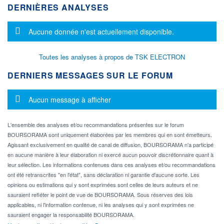
DERNIÈRES ANALYSES
Message d'information
Aucune donnée n'est actuellement disponible.
Toutes les analyses à propos de TSK ELECTRON
DERNIERS MESSAGES SUR LE FORUM
Message d'information
Aucun message à afficher
L'ensemble des analyses et/ou recommandations présentes sur le forum
BOURSORAMA sont uniquement élaborées par les membres qui en sont émetteurs.
Agissant exclusivement en qualité de canal de diffusion, BOURSORAMA n'a participé
en aucune manière à leur élaboration ni exercé aucun pouvoir discrétionnaire quant à
leur sélection. Les informations contenues dans ces analyses et/ou recommandations
ont été retranscrites "en l'état", sans déclaration ni garantie d'aucune sorte. Les
opinions ou estimations qui y sont exprimées sont celles de leurs auteurs et ne
sauraient refléter le point de vue de BOURSORAMA. Sous réserves des lois
applicables, ni l'information contenue, ni les analyses qui y sont exprimées ne
sauraient engager la responsabilité BOURSORAMA.