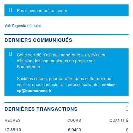
Message d'information
Pas d'évènement en cours
Voir l'agenda complet
DERNIERS COMMUNIQUÉS
Message d'information
Cette société n'est pas adhérente au service de
diffusion des communiqués de presse sur
Boursorama.
Sociétés cotées, pour paraître dans cette rubrique,
veuillez nous contacter à l'adresse suivante :
contact-
cp@boursorama.fr
DERNIÈRES TRANSACTIONS
HEURES
COURS
QUANTITÉ
17:35:10
6,0400
9