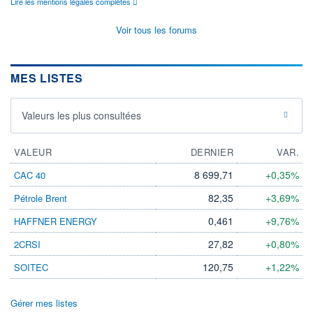
Lire les mentions légales complètes
Voir tous les forums
MES LISTES
Valeurs les plus consultées
VALEUR
DERNIER
VAR.
8 699,71
+0,35%
CAC 40
82,35
+3,69%
Pétrole Brent
0,461
+9,76%
HAFFNER ENERGY
27,82
+0,80%
2CRSI
120,75
+1,22%
SOITEC
Gérer mes listes