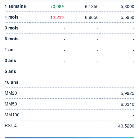
1 semaine
+0,08%
6,1850
5,8000
1 mois
-12,21%
6,9650
5,5950
3 mois
-
-
-
6 mois
-
-
-
1 an
-
-
-
3 ans
-
-
-
5 ans
-
-
-
10 ans
-
-
-
MM20
5,9925
MM50
6,3340
MM100
-
RSI14
40,5200