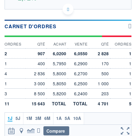
ES0105394003 TSK
DONNÉES TEMPS DIFFÉRÉ
Politique d'exécution
CARNET D'ORDRES
Cotation sur les autres places
6,1
ORDRES
QTÉ
ACHAT
VENTE
QTÉ
ORDRES
6,0
2
907
6,0200
6,0550
2 828
1
5,9
1
400
5,7950
6,2900
170
1
5,8
5,7
4
2 836
5,8000
6,2700
500
1
11h51
14h42
17h33
1
3 000
5,8050
6,2500
1 000
1
OUVERTURE
CLÔTURE VEILLE
5,9500
5,8800
3
8 500
5,8200
6,2400
203
1
+ HAUT
+ BAS
11
6,0600
15 643
TOTAL
5,8000
TOTAL
4 701
5
VOLUME
CAPITAL ÉCHANGÉ
1J
5J
1M
3M
6M
1A
5A
10A
98 428
0,08%
VALORISATION
DERNIER ÉCHANGE
723 MEUR
06.08.26 / 17:35:10
Compare