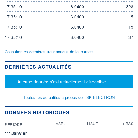
17:35:10
6,0400
328
17:35:10
6,0400
5
17:35:10
6,0400
15
17:35:10
6,0400
37
Consulter les dernières transactions de la journée
DERNIÈRES ACTUALITÉS
Message d'information
Aucune donnée n'est actuellement disponible.
Toutes les actualités à propos de TSK ELECTRON
DONNÉES HISTORIQUES
VAR.
+ HAUT
+ BAS
PÉRIODE
er
1
Janvier
-
-
-