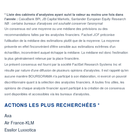
* Liste des cabinets d'analystes ayant suivi la valeur au moins une fois dans
CaixaBank BPI, JB Capital Markets, Santander European Equity Research
l'année :
NB : certains bureaux d'analyses ont souhaité conserver l'anonymat
Un consensus est une moyenne ou une médiane des prévisions ou des
recommandations faites par les analystes financiers. Factset JCF préconise
l'utilisation de la médiane des estimations plutôt que de la moyenne. La moyenne
présente en effet l'inconvénient d'être sensible aux estimations extrêmes d'un
échantillon, inconvénient auquel échappe la médiane. La médiane est donc l'estimation
la plus généralement retenue par la place financière.
Le présent consensus est fourni par la société FactSet Research Systems Inc et
résulte par nature d'une diffusion de plusieurs opinions d'analystes. Il est rappelé qu'en
aucune manière BOURSORAMA n'a participé à son élaboration, ni exercé un pouvoir
discrétionnaire quant à la sélection des analystes financiers. A toutes fins utiles, les
opinions de chaque analyste financier ayant participé à la création de ce consensus
sont disponibles et accessibles via les bureaux d'analystes.
ACTIONS LES PLUS RECHERCHÉES *
Axa
Air France-KLM
Essilor Luxxotica