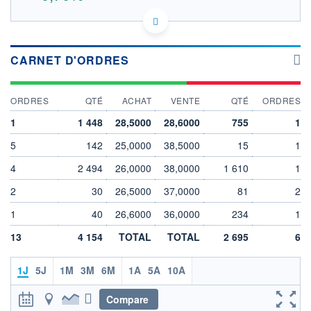
ES0105521001 ART
DONNÉES TEMPS DIFFÉRÉ
Politique d'exécution
CARNET D'ORDRES
Cotation sur les autres places
29,5
ORDRES
QTÉ
ACHAT
VENTE
QTÉ
ORDRES
29,0
1
1 448
28,5000
28,6000
755
1
28,5
5
142
25,0000
38,5000
15
1
28,0
4
2 494
26,0000
38,0000
1 610
1
11h51
14h42
17h33
2
30
26,5000
37,0000
81
2
OUVERTURE
CLÔTURE VEILLE
28,9000
28,6000
1
40
26,6000
36,0000
234
1
+ HAUT
+ BAS
13
29,2000
4 154
TOTAL
28,5000
TOTAL
2 695
6
VOLUME
CAPITAL ÉCHANGÉ
1J
5J
1M
3M
6M
1A
5A
10A
21 543
0,04%
VALORISATION
DERNIER ÉCHANGE
1 673 MEUR
07.08.26 / 17:35:29
Compare