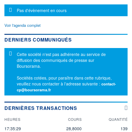
Message d'information
Pas d'évènement en cours
Voir l'agenda complet
DERNIERS COMMUNIQUÉS
Message d'information
Cette société n'est pas adhérente au service de
diffusion des communiqués de presse sur
Boursorama.
Sociétés cotées, pour paraître dans cette rubrique,
veuillez nous contacter à l'adresse suivante :
contact-
cp@boursorama.fr
DERNIÈRES TRANSACTIONS
HEURES
COURS
QUANTITÉ
17:35:29
28,8000
139