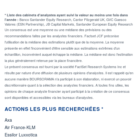
* Liste des cabinets d'analystes ayant suivi la valeur au moins une fois dans
Banco Santander Equity Research, Cantor Fitzgerald UK, GVC Gaesco
l'année :
Valores (ESN Partnership), JB Capital Markets, Santander European Equity Research
Un consensus est une moyenne ou une médiane des prévisions ou des
recommandations faites par les analystes financiers. Factset JCF préconise
l'utilisation de la médiane des estimations plutôt que de la moyenne. La moyenne
présente en effet l'inconvénient d'être sensible aux estimations extrêmes d'un
échantillon, inconvénient auquel échappe la médiane. La médiane est donc l'estimation
la plus généralement retenue par la place financière.
Le présent consensus est fourni par la société FactSet Research Systems Inc et
résulte par nature d'une diffusion de plusieurs opinions d'analystes. Il est rappelé qu'en
aucune manière BOURSORAMA n'a participé à son élaboration, ni exercé un pouvoir
discrétionnaire quant à la sélection des analystes financiers. A toutes fins utiles, les
opinions de chaque analyste financier ayant participé à la création de ce consensus
sont disponibles et accessibles via les bureaux d'analystes.
ACTIONS LES PLUS RECHERCHÉES *
Axa
Air France-KLM
Essilor Luxxotica