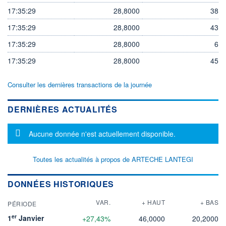
17:35:29
28,8000
38
17:35:29
28,8000
43
17:35:29
28,8000
6
17:35:29
28,8000
45
Consulter les dernières transactions de la journée
DERNIÈRES ACTUALITÉS
Message d'information
Aucune donnée n'est actuellement disponible.
Toutes les actualités à propos de ARTECHE LANTEGI
DONNÉES HISTORIQUES
VAR.
+ HAUT
+ BAS
PÉRIODE
er
1
Janvier
+27,43%
46,0000
20,2000