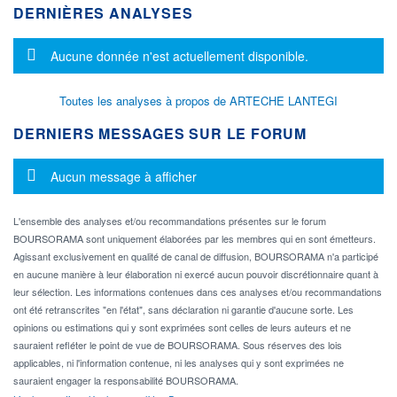
DERNIÈRES ANALYSES
Message d'information
Aucune donnée n'est actuellement disponible.
Toutes les analyses à propos de ARTECHE LANTEGI
DERNIERS MESSAGES SUR LE FORUM
Message d'information
Aucun message à afficher
L'ensemble des analyses et/ou recommandations présentes sur le forum
BOURSORAMA sont uniquement élaborées par les membres qui en sont émetteurs.
Agissant exclusivement en qualité de canal de diffusion, BOURSORAMA n'a participé
en aucune manière à leur élaboration ni exercé aucun pouvoir discrétionnaire quant à
leur sélection. Les informations contenues dans ces analyses et/ou recommandations
ont été retranscrites "en l'état", sans déclaration ni garantie d'aucune sorte. Les
opinions ou estimations qui y sont exprimées sont celles de leurs auteurs et ne
sauraient refléter le point de vue de BOURSORAMA. Sous réserves des lois
applicables, ni l'information contenue, ni les analyses qui y sont exprimées ne
sauraient engager la responsabilité BOURSORAMA.