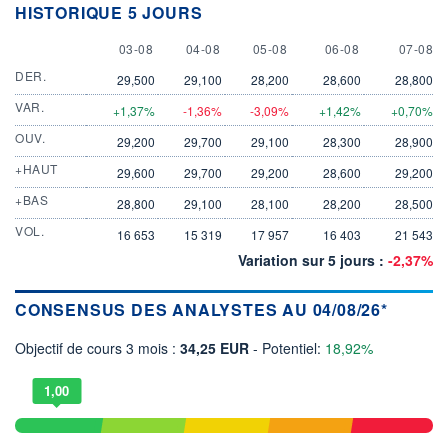
HISTORIQUE 5 JOURS
3 AUGUST
4 AUGUST
5 AUGUST
6 AUGUST
7 AUGU
03-08
04-08
05-08
06-08
07-08
DER.
29,500
29,100
28,200
28,600
28,800
VAR.
+1,37%
-1,36%
-3,09%
+1,42%
+0,70%
OUV.
29,200
29,700
29,100
28,300
28,900
+HAUT
29,600
29,700
29,200
28,600
29,200
+BAS
28,800
29,100
28,100
28,200
28,500
VOL.
16 653
15 319
17 957
16 403
21 543
Variation sur 5 jours :
-2,37%
CONSENSUS DES ANALYSTES AU 04/08/26*
Objectif de cours 3 mois :
34,25 EUR
- Potentiel:
18,92%
1,00