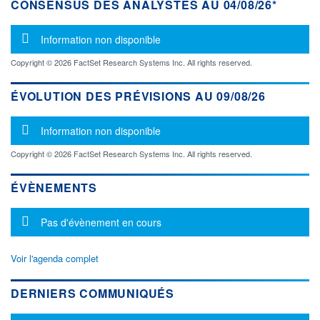
CONSENSUS DES ANALYSTES AU 04/08/26*
Message d'information
Information non disponible
Copyright © 2026 FactSet Research Systems Inc. All rights reserved.
ÉVOLUTION DES PRÉVISIONS AU 09/08/26
Message d'information
Information non disponible
Copyright © 2026 FactSet Research Systems Inc. All rights reserved.
ÉVÈNEMENTS
Message d'information
Pas d'évènement en cours
Voir l'agenda complet
DERNIERS COMMUNIQUÉS