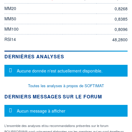
MM20
0,8268
MM50
0,8385
MM100
0,8096
RSI14
48,2800
DERNIÈRES ANALYSES
Message d'information
Aucune donnée n'est actuellement disponible.
Toutes les analyses à propos de SOFTIMAT
DERNIERS MESSAGES SUR LE FORUM
Message d'information
Aucun message à afficher
L'ensemble des analyses et/ou recommandations présentes sur le forum
BOURSORAMA sont uniquement élaborées par les membres qui en sont émetteurs.