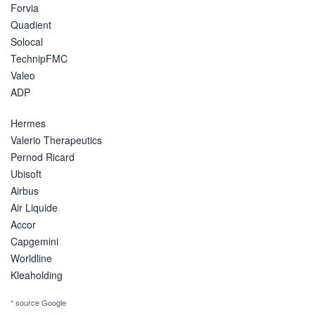
Forvia
Quadient
Solocal
TechnipFMC
Valeo
ADP
Hermes
Valerio Therapeutics
Pernod Ricard
Ubisoft
Airbus
Air Liquide
Accor
Capgemini
Worldline
Kleaholding
* source Google