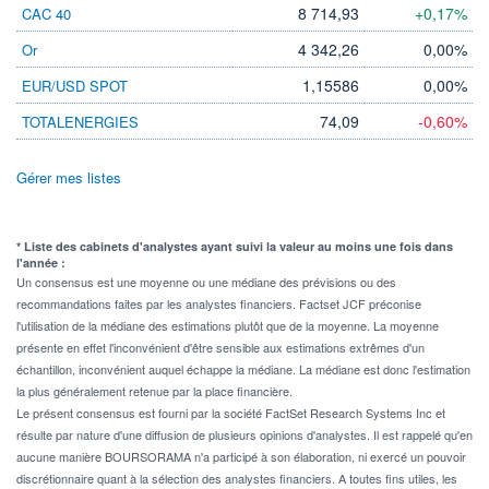
8 714,93
+0,17%
CAC 40
4 342,26
0,00%
Or
1,15586
0,00%
EUR/USD SPOT
74,09
-0,60%
TOTALENERGIES
Gérer mes listes
* Liste des cabinets d'analystes ayant suivi la valeur au moins une fois dans
l'année :
Un consensus est une moyenne ou une médiane des prévisions ou des
recommandations faites par les analystes financiers. Factset JCF préconise
l'utilisation de la médiane des estimations plutôt que de la moyenne. La moyenne
présente en effet l'inconvénient d'être sensible aux estimations extrêmes d'un
échantillon, inconvénient auquel échappe la médiane. La médiane est donc l'estimation
la plus généralement retenue par la place financière.
Le présent consensus est fourni par la société FactSet Research Systems Inc et
résulte par nature d'une diffusion de plusieurs opinions d'analystes. Il est rappelé qu'en
aucune manière BOURSORAMA n'a participé à son élaboration, ni exercé un pouvoir
discrétionnaire quant à la sélection des analystes financiers. A toutes fins utiles, les