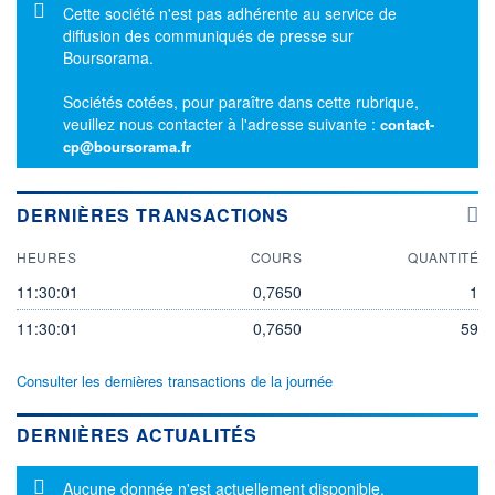
Message d'information
Cette société n'est pas adhérente au service de
diffusion des communiqués de presse sur
Boursorama.
Sociétés cotées, pour paraître dans cette rubrique,
veuillez nous contacter à l'adresse suivante :
contact-
cp@boursorama.fr
DERNIÈRES TRANSACTIONS
HEURES
COURS
QUANTITÉ
11:30:01
0,7650
1
11:30:01
0,7650
59
Consulter les dernières transactions de la journée
DERNIÈRES ACTUALITÉS
Message d'information
Aucune donnée n'est actuellement disponible.