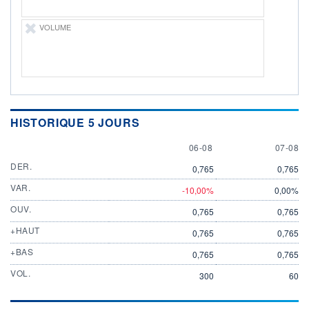
VOLUME
HISTORIQUE 5 JOURS
6 AUGUST
7 AUGU
06-08
07-08
DER.
0,765
0,765
VAR.
-10,00%
0,00%
OUV.
0,765
0,765
+HAUT
0,765
0,765
+BAS
0,765
0,765
VOL.
300
60