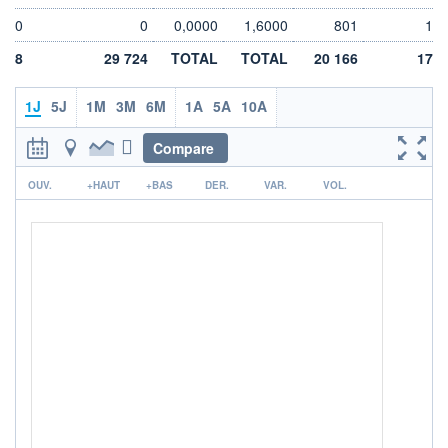
-
-
0
0
0,0000
1,6000
801
1
DERNIER
DATE
DIVIDENDE
DERNIER
8
29 724
TOTAL
TOTAL
20 166
17
DIVIDENDE
0,25 EUR (02/06/25)
02/06/25
1J
5J
1M
3M
6M
1A
5A
10A
PROCHAIN
DIVIDENDE
-
Compare
ÉLIGIBILITÉ
r
PEA
PEA-PME
OUV.
+HAUT
+BAS
DER.
VAR.
VOL.
Non éligible
Boursobank
+ PORTEFEUILLE
+ LISTE