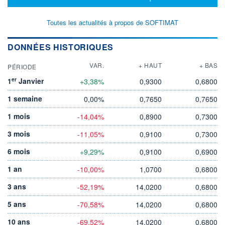
Toutes les actualités à propos de SOFTIMAT
DONNÉES HISTORIQUES
VAR.
+ HAUT
+ BAS
PÉRIODE
er
1
Janvier
+3,38%
0,9300
0,6800
1 semaine
0,00%
0,7650
0,7650
1 mois
-14,04%
0,8900
0,7300
3 mois
-11,05%
0,9100
0,7300
6 mois
+9,29%
0,9100
0,6900
1 an
-10,00%
1,0700
0,6800
3 ans
-52,19%
14,0200
0,6800
5 ans
-70,58%
14,0200
0,6800
10 ans
-69,52%
14,0200
0,6800