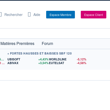
Rechercher
Aide
Espace Membre
Espace Client
Matières Premières
Forum
+ FORTES HAUSSES ET BAISSES SBF 120
1,1559
$US
UBISOFT
+4,43%
WORLDLINE
-5,12%
0
$US
ABIVAX
+3,54%
EUTELSAT
-4,58%