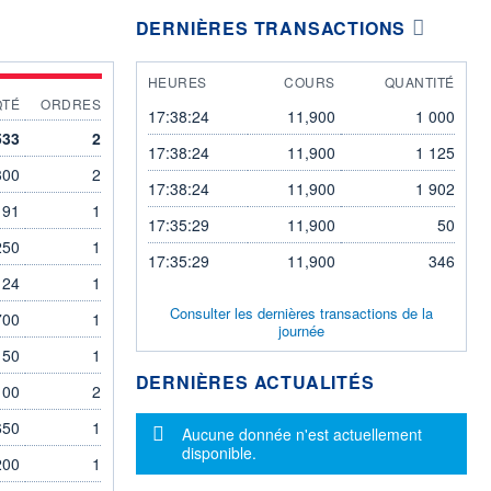
DERNIÈRES TRANSACTIONS
HEURES
COURS
QUANTITÉ
QTÉ
ORDRES
17:38:24
11,900
1 000
533
2
17:38:24
11,900
1 125
300
2
17:38:24
11,900
1 902
91
1
17:35:29
11,900
50
250
1
17:35:29
11,900
346
124
1
Consulter les dernières transactions de la
700
1
journée
150
1
DERNIÈRES ACTUALITÉS
100
2
650
1
Message d'information
Aucune donnée n'est actuellement
disponible.
200
1