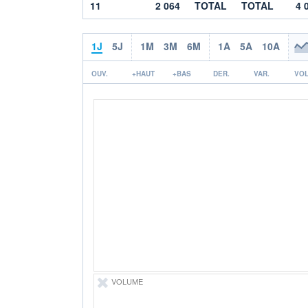
11
2 064
TOTAL
TOTAL
4 
1J
5J
1M
3M
6M
1A
5A
10A
OUV.
+HAUT
+BAS
DER.
VAR.
VOL
VOLUME