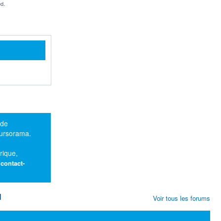
d.
 de
oursorama.
rique,
:
contact-
M
Voir tous les forums