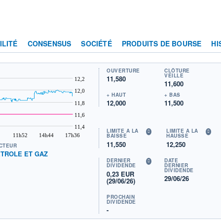
ILITÉ
CONSENSUS
SOCIÉTÉ
PRODUITS DE BOURSE
HI
OUVERTURE
CLÔTURE
VEILLE
11,580
12,2
11,600
12,0
+ HAUT
+ BAS
12,000
11,500
11,8
11,6
11,4
LIMITE À LA
LIMITE À LA
11h52
14h44
17h36
BAISSE
HAUSSE
11,550
12,250
CTEUR
TROLE ET GAZ
DERNIER
DATE
DIVIDENDE
DERNIER
DIVIDENDE
0,23 EUR
29/06/26
(29/06/26)
PROCHAIN
DIVIDENDE
-