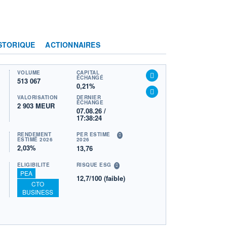
STORIQUE
ACTIONNAIRES
VOLUME
CAPITAL
ÉCHANGÉ
513 067
0,21%
VALORISATION
DERNIER
ÉCHANGE
2 903 MEUR
07.08.26 /
17:38:24
RENDEMENT
PER ESTIMÉ
ESTIMÉ 2026
2026
2,03%
13,76
ÉLIGIBILITÉ
RISQUE ESG
PEA
12,7/100 (faible)
CTO
BUSINESS