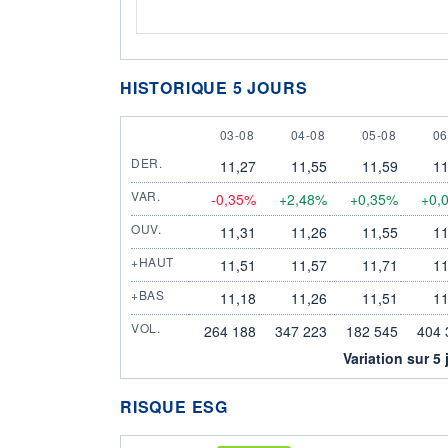
HISTORIQUE 5 JOURS
3 AUGUST
4 AUGUST
5 AUGUST
6 
03-08
04-08
05-08
06
DER.
11,27
11,55
11,59
11
VAR.
-0,35%
+2,48%
+0,35%
+0,
OUV.
11,31
11,26
11,55
11
+HAUT
11,51
11,57
11,71
11
+BAS
11,18
11,26
11,51
11
VOL.
264 188
347 223
182 545
404 
Variation sur 5 
RISQUE ESG