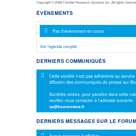
Copyright © 2026 FactSet Research Systems Inc. All rights reserve
ÉVÈNEMENTS
Message d'information
Pas d'évènement en cours
Voir l'agenda complet
DERNIERS COMMUNIQUÉS
Message d'information
Cette société n'est pas adhérente au service
diffusion des communiqués de presse sur B
Sociétés cotées, pour paraître dans cette rub
veuillez nous contacter à l'adresse suivante 
cp@boursorama.fr
DERNIERS MESSAGES SUR LE FORU
Message d'information
Aucun message à afficher