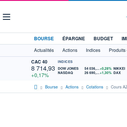
Menu
BOURSE
ÉPARGNE
BUDGET
IM
Actualités
Actions
Indices
Produits
CAC 40
INDICES
8 714,93
DOW JONES
54 036,93
+0,28%
NIKKEI
NASDAQ
26 690,62
+1,30%
DAX
+0,17%
Bourse
Actions
Cotations
Cours A