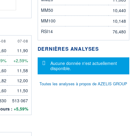
MM50
10,440
MM100
10,148
RSI14
76,480
AUGUST
7 AUGUST
-08
07-08
DERNIÈRES ANALYSES
,60
11,90
09%
+2,59%
Message d'information
Aucune donnée n'est actuellement
disponible.
,60
11,58
,82
12,00
Toutes les analyses à propos de AZELIS GROUP
,60
11,50
330
513 067
jours :
+5,59%