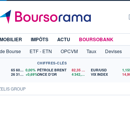
MOBILIER
IMPÔTS
ACTU
BOURSOBANK
 de Bourse
ETF - ETN
OPCVM
Taux
Devises
CHIFFRES-CLÉS
65 606,71
0,00%
PÉTROLE BRENT
82,35
$US
EUR/USD
26 319,45
+0,69%
ONCE D'OR
4 342,26
$US
VIX INDEX
14,9
ZELIS GROUP