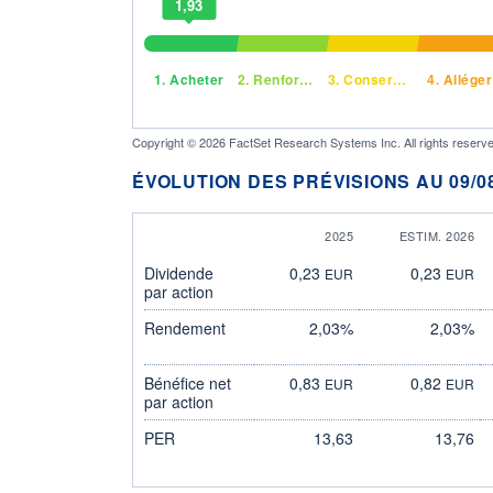
1,93
1.
Acheter
2.
Renforcer
3.
Conserver
4.
Alléger
Copyright © 2026 FactSet Research Systems Inc. All rights reserve
ÉVOLUTION DES PRÉVISIONS AU 09/08
2025
ESTIM. 2026
Dividende
0,23
0,23
EUR
EUR
par action
Rendement
2,03%
2,03%
Bénéfice net
0,83
0,82
EUR
EUR
par action
PER
13,63
13,76