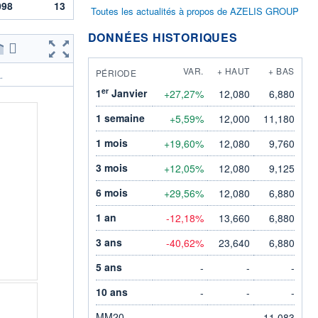
098
13
Toutes les actualités à propos de AZELIS GROUP
DONNÉES HISTORIQUES
VAR.
+ HAUT
+ BAS
PÉRIODE
.
er
1
Janvier
+27,27%
12,080
6,880
1 semaine
+5,59%
12,000
11,180
1 mois
+19,60%
12,080
9,760
3 mois
+12,05%
12,080
9,125
6 mois
+29,56%
12,080
6,880
1 an
-12,18%
13,660
6,880
3 ans
-40,62%
23,640
6,880
5 ans
-
-
-
10 ans
-
-
-
MM20
11,083