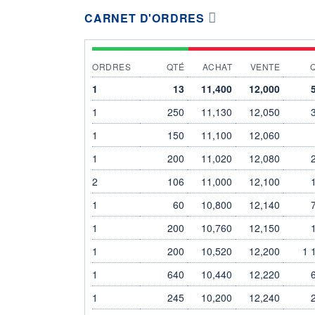
CARNET D'ORDRES
ORDRES
QTÉ
ACHAT
VENTE
1
13
11,400
12,000
1
250
11,130
12,050
1
150
11,100
12,060
1
200
11,020
12,080
2
106
11,000
12,100
1
60
10,800
12,140
1
200
10,760
12,150
1
200
10,520
12,200
1 
1
640
10,440
12,220
1
245
10,200
12,240