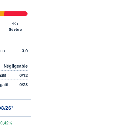
40+
Sévère
enu
3,0
Négligeable
tif :
0/12
atif :
0/23
8/26*
10,42%