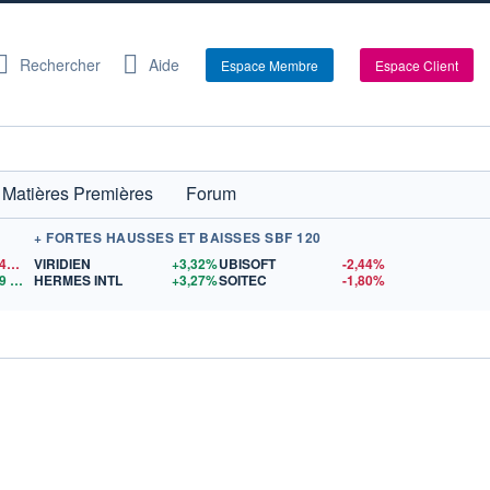
Rechercher
Aide
Espace Membre
Espace Client
Matières Premières
Forum
+ FORTES HAUSSES ET BAISSES SBF 120
1,1544
$US
VIRIDIEN
+3,32%
UBISOFT
-2,44%
9
$US
HERMES INTL
+3,27%
SOITEC
-1,80%