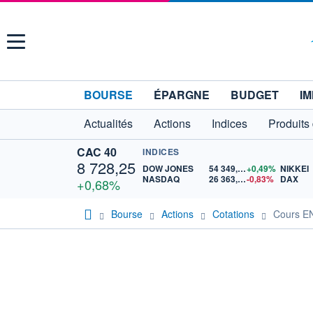
Menu
BOURSE
ÉPARGNE
BUDGET
IM
Actualités
Actions
Indices
Produits
CAC 40
INDICES
8 728,25
DOW JONES
54 349,12
+0,49%
NIKKEI
NASDAQ
26 363,44
-0,83%
DAX
+0,68%
Bourse
Actions
Cotations
Cours 