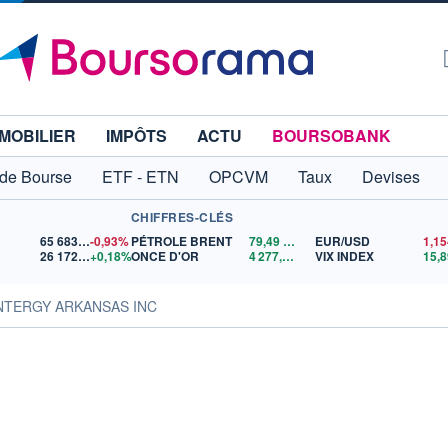
MOBILIER
IMPÔTS
ACTU
BOURSOBANK
 de Bourse
ETF - ETN
OPCVM
Taux
Devises
CHIFFRES-CLÉS
65 683,26
-0,93%
PÉTROLE BRENT
79,49
$US
EUR/USD
26 172,59
+0,18%
ONCE D'OR
4 277,51
$US
VIX INDEX
15,8
ENTERGY ARKANSAS INC