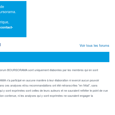
 de
oursorama.
rique,
:
contact-
M
Voir tous les forums
e forum BOURSORAMA sont uniquement élaborées par les membres qui en sont
MA n'a participé en aucune manière à leur élaboration ni exercé aucun pouvoir
dans ces analyses et/ou recommandations ont été retranscrites "en l'état", sans
ui y sont exprimées sont celles de leurs auteurs et ne sauraient refléter le point de vue
on contenue, ni les analyses qui y sont exprimées ne sauraient engager la