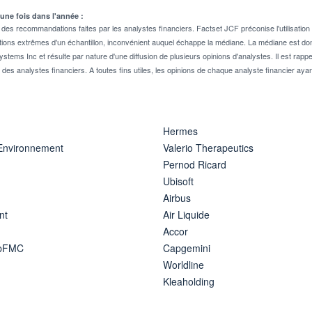
 une fois dans l'année :
 recommandations faites par les analystes financiers. Factset JCF préconise l'utilisation 
tions extrêmes d'un échantillon, inconvénient auquel échappe la médiane. La médiane est donc
stems Inc et résulte par nature d'une diffusion de plusieurs opinions d'analystes. Il est 
n des analystes financiers. A toutes fins utiles, les opinions de chaque analyste financier aya
Hermes
 Environnement
Valerio Therapeutics
Pernod Ricard
Ubisoft
Airbus
nt
Air Liquide
Accor
ipFMC
Capgemini
Worldline
Kleaholding