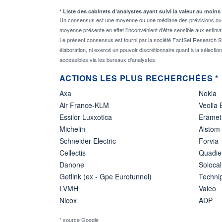
* Liste des cabinets d'analystes ayant suivi la valeur au moins
Un consensus est une moyenne ou une médiane des prévisions ou des
moyenne présente en effet l'inconvénient d'être sensible aux estima
Le présent consensus est fourni par la société FactSet Research Sy
élaboration, ni exercé un pouvoir discrétionnaire quant à la sélectio
accessibles via les bureaux d'analystes.
ACTIONS LES PLUS RECHERCHÉES *
Axa
Nokia
Air France-KLM
Veolia
Essilor Luxxotica
Eramet
Michelin
Alstom
Schneider Electric
Forvia
Cellectis
Quadie
Danone
Solocal
Getlink (ex - Gpe Eurotunnel)
Techn
LVMH
Valeo
Nicox
ADP
* source Google