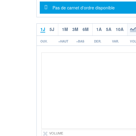
Message d'information
Pas de carnet d'ordre disponible
1J
5J
1M
3M
6M
1A
5A
10A
OUV.
+HAUT
+BAS
DER.
VAR.
VOL
VOLUME