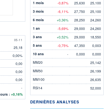
1 mois
-0,87%
25,630
25,100
3 mois
-6,11%
27,750
25,100
6 mois
+0,36%
28,250
24,260
1 an
-5,69%
29,000
24,260
3 ans
+0,52%
29,000
18,550
5 NOVEMBER
05-11
5 ans
-0,75%
47,350
0,003
25,18
10 ans
-
0,000
0,000
0,00%
MM20
25,142
0,00
MM50
26,199
0,00
MM100
0,00
26,635
-
RSI14
52,000
jours :
+0,16%
DERNIÈRES ANALYSES