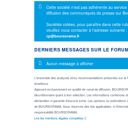
Message d'information
Cette société n'est pas adhérente au service
diffusion des communiqués de presse sur B
Sociétés cotées, pour paraître dans cette rub
veuillez nous contacter à l'adresse suivante 
cp@boursorama.fr
DERNIERS MESSAGES SUR LE FORU
Message d'information
Aucun message à afficher
L'ensemble des analyses et/ou recommandations présentes sur l
émetteurs.
Agissant exclusivement en qualité de canal de diffusion, BOURSORA
discrétionnaire quant à leur sélection. Les informations contenues 
déclaration ni garantie d'aucune sorte. Les opinions ou estimations q
de BOURSORAMA. Sous réserves des lois applicables, ni l'informati
responsabilité BOURSORAMA.
Lire les mentions légales complètes