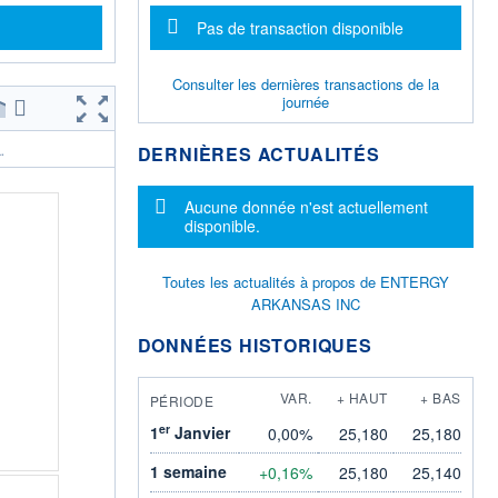
Message d'information
Pas de transaction disponible
Consulter les dernières transactions de la
journée
DERNIÈRES ACTUALITÉS
.
Message d'information
Aucune donnée n'est actuellement
disponible.
Toutes les actualités à propos de ENTERGY
ARKANSAS INC
DONNÉES HISTORIQUES
VAR.
+ HAUT
+ BAS
PÉRIODE
er
1
Janvier
0,00%
25,180
25,180
1 semaine
+0,16%
25,180
25,140