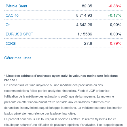
82,35
-0,88%
Pétrole Brent
8 714,93
+0,17%
CAC 40
4 342,26
0,00%
Or
1,15586
0,00%
EUR/USD SPOT
27,6
-0,79%
2CRSI
Gérer mes listes
* Liste des cabinets d'analystes ayant suivi la valeur au moins une fois dans
l'année :
Un consensus est une moyenne ou une médiane des prévisions ou des
recommandations faites par les analystes financiers. Factset JCF préconise
l'utilisation de la médiane des estimations plutôt que de la moyenne. La moyenne
présente en effet l'inconvénient d'être sensible aux estimations extrêmes d'un
échantillon, inconvénient auquel échappe la médiane. La médiane est donc l'estimation
la plus généralement retenue par la place financière.
Le présent consensus est fourni par la société FactSet Research Systems Inc et
résulte par nature d'une diffusion de plusieurs opinions d'analystes. Il est rappelé qu'en