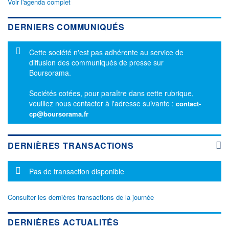
Voir l'agenda complet
DERNIERS COMMUNIQUÉS
Message d'information
Cette société n'est pas adhérente au service de
diffusion des communiqués de presse sur
Boursorama.
Sociétés cotées, pour paraître dans cette rubrique,
veuillez nous contacter à l'adresse suivante :
contact-
cp@boursorama.fr
DERNIÈRES TRANSACTIONS
Message d'information
Pas de transaction disponible
Consulter les dernières transactions de la journée
DERNIÈRES ACTUALITÉS