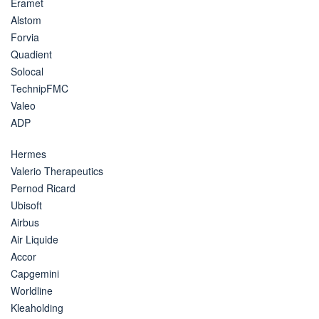
Eramet
Alstom
Forvia
Quadient
Solocal
TechnipFMC
Valeo
ADP
Hermes
Valerio Therapeutics
Pernod Ricard
Ubisoft
Airbus
Air Liquide
Accor
Capgemini
Worldline
Kleaholding