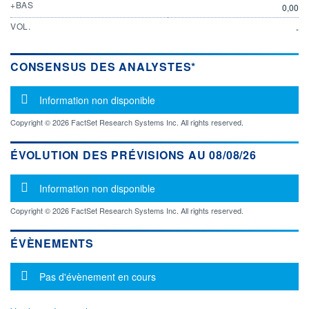
+BAS
0,00
VOL.
-
CONSENSUS DES ANALYSTES*
Message d'information
Information non disponible
Copyright © 2026 FactSet Research Systems Inc. All rights reserved.
ÉVOLUTION DES PRÉVISIONS AU 08/08/26
Message d'information
Information non disponible
Copyright © 2026 FactSet Research Systems Inc. All rights reserved.
ÉVÈNEMENTS
Message d'information
Pas d'évènement en cours