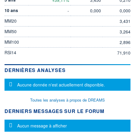
10 ans
-
0,000
0,000
MM20
3,431
MM50
3,264
MM100
2,896
RSI14
71,910
DERNIÈRES ANALYSES
Message d'information
Aucune donnée n'est actuellement disponible.
Toutes les analyses à propos de DREAMS
DERNIERS MESSAGES SUR LE FORUM
Message d'information
Aucun message à afficher