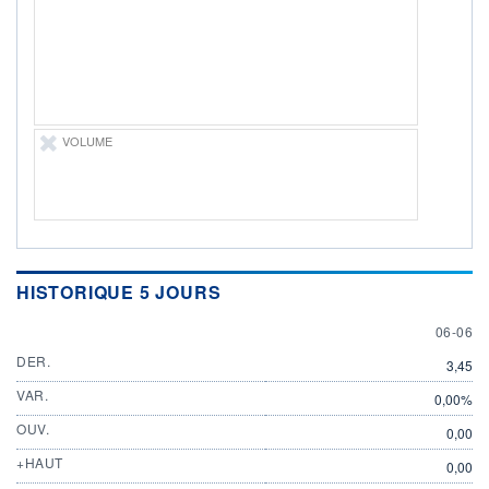
ÉLIGIBILITÉ
Non éligible
Boursobank
+ PORTEFEUILLE
+ LISTE
VOLUME
HISTORIQUE 5 JOURS
6 JUNE
06-06
DER.
3,45
VAR.
0,00%
OUV.
0,00
+HAUT
0,00