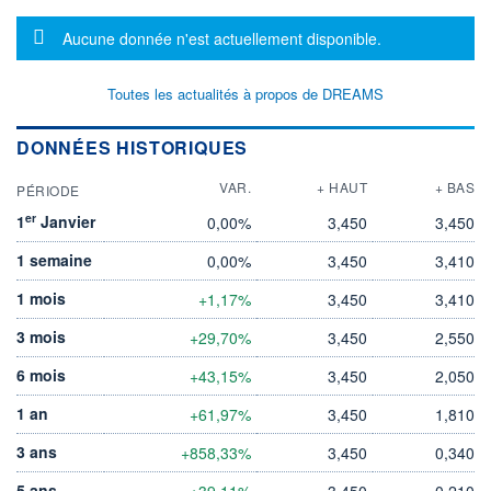
Message d'information
Aucune donnée n'est actuellement disponible.
Toutes les actualités à propos de DREAMS
DONNÉES HISTORIQUES
VAR.
+ HAUT
+ BAS
PÉRIODE
er
1
Janvier
0,00%
3,450
3,450
1 semaine
0,00%
3,450
3,410
1 mois
+1,17%
3,450
3,410
3 mois
+29,70%
3,450
2,550
6 mois
+43,15%
3,450
2,050
1 an
+61,97%
3,450
1,810
3 ans
+858,33%
3,450
0,340
5 ans
+39,11%
3,450
0,210