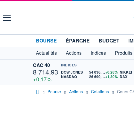
Menu
BOURSE
ÉPARGNE
BUDGET
IM
Actualités
Actions
Indices
Produits
CAC 40
INDICES
8 714,93
DOW JONES
54 036,93
+0,28%
NIKKEI
NASDAQ
26 690,62
+1,30%
DAX
+0,17%
Bourse
Actions
Cotations
Cours 