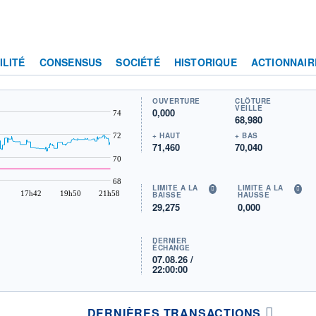
ILITÉ
CONSENSUS
SOCIÉTÉ
HISTORIQUE
ACTIONNAIR
OUVERTURE
CLÔTURE
VEILLE
0,000
74
68,980
+ HAUT
+ BAS
72
71,460
70,040
70
68
LIMITE À LA
LIMITE À LA
17h42
19h50
21h58
BAISSE
HAUSSE
29,275
0,000
DERNIER
ÉCHANGE
07.08.26 /
22:00:00
DERNIÈRES TRANSACTIONS