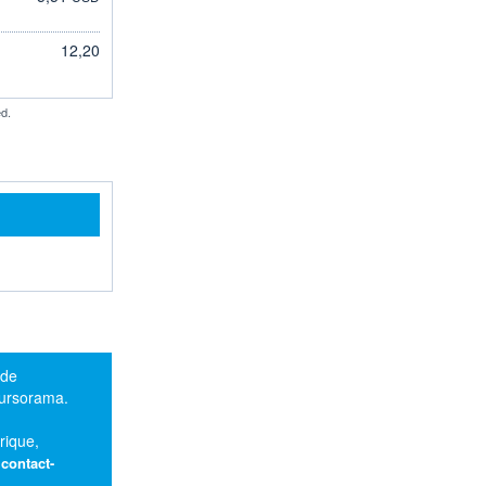
12,20
d.
 de
oursorama.
rique,
:
contact-