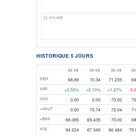
VOLUME
HISTORIQUE 5 JOURS
3 AUGUST
4 AUGUST
5 AUGUST
6 
03-08
04-08
05-08
06
DER.
68,89
70,34
71,235
69
VAR.
+2,55%
+2,10%
+1,27%
-3,
OUV.
0,00
0,00
70,00
70
+HAUT
0,00
70,74
72,04
71
+BAS
68,085
69,435
70,00
68
VOL.
94 224
67 345
86 484
75 