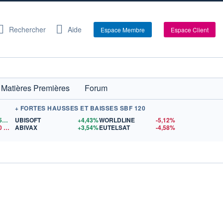
Rechercher
Aide
Espace Membre
Espace Client
Matières Premières
Forum
+ FORTES HAUSSES ET BAISSES SBF 120
1,1559
$US
UBISOFT
+4,43%
WORLDLINE
-5,12%
0
$US
ABIVAX
+3,54%
EUTELSAT
-4,58%