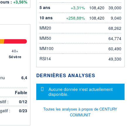
jours :
+3,56%
5 ans
+3,31%
108,420
39,000
10 ans
+258,88%
108,420
9,040
MM20
68,262
MM50
64,774
MM100
60,490
40+
Sévère
RSI14
49,330
DERNIÈRES ANALYSES
enu
6,4
Message d'information
Aucune donnée n'est actuellement
Faible
disponible.
tif :
0/12
Toutes les analyses à propos de CENTURY
atif :
0/23
COMMUNIT