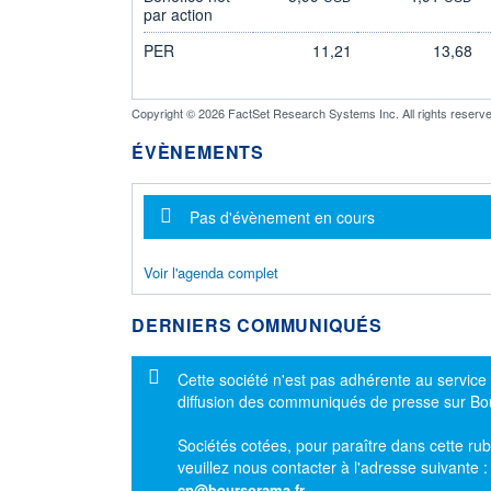
par action
PER
11,21
13,68
Copyright © 2026 FactSet Research Systems Inc. All rights reserve
ÉVÈNEMENTS
Message d'information
Pas d'évènement en cours
Voir l'agenda complet
DERNIERS COMMUNIQUÉS
Message d'information
Cette société n'est pas adhérente au service
diffusion des communiqués de presse sur B
Sociétés cotées, pour paraître dans cette rub
veuillez nous contacter à l'adresse suivante 
cp@boursorama.fr