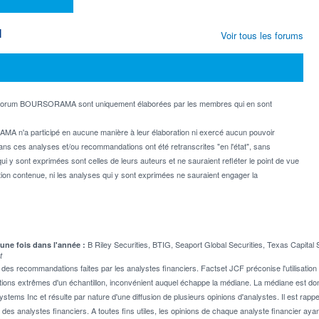
M
Voir tous les forums
e forum BOURSORAMA sont uniquement élaborées par les membres qui en sont
MA n'a participé en aucune manière à leur élaboration ni exercé aucun pouvoir
dans ces analyses et/ou recommandations ont été retranscrites "en l'état", sans
ui y sont exprimées sont celles de leurs auteurs et ne sauraient refléter le point de vue
on contenue, ni les analyses qui y sont exprimées ne sauraient engager la
B Riley Securities, BTIG, Seaport Global Securities, Texas Capital 
 une fois dans l'année :
t
 recommandations faites par les analystes financiers. Factset JCF préconise l'utilisation 
tions extrêmes d'un échantillon, inconvénient auquel échappe la médiane. La médiane est donc
stems Inc et résulte par nature d'une diffusion de plusieurs opinions d'analystes. Il est 
n des analystes financiers. A toutes fins utiles, les opinions de chaque analyste financier aya