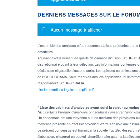
DERNIERS MESSAGES SUR LE FORU
Message d'information
Aucun message à afficher
L'ensemble des analyses et/ou recommandations présentes sur l
émetteurs.
Agissant exclusivement en qualité de canal de diffusion, BOURSORA
discrétionnaire quant à leur sélection. Les informations contenues 
déclaration ni garantie d'aucune sorte. Les opinions ou estimations q
de BOURSORAMA. Sous réserves des lois applicables, ni l'informati
responsabilité BOURSORAMA.
Lire les mentions légales complètes
* Liste des cabinets d'analystes ayant suivi la valeur au moins
NB : certains bureaux d'analyses ont souhaité conserver l'anonyma
Un consensus est une moyenne ou une médiane des prévisions ou des
moyenne présente en effet l'inconvénient d'être sensible aux estima
Le présent consensus est fourni par la société FactSet Research Sy
élaboration, ni exercé un pouvoir discrétionnaire quant à la sélectio