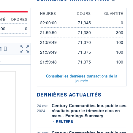
HEURES
COURS
QUANTITÉ
QTÉ
ORDRES
22:00:00
71,345
0
100
0
21:59:50
71,380
300
21:59:49
71,370
100
21:59:49
71,375
100
.
21:59:48
71,375
100
Consulter les dernières transactions de la
journée
DERNIÈRES ACTUALITÉS
Century Communities Inc. publie ses
24 avr.
résultats pour le trimestre clos en
2024
mars - Earnings Summary
information fournie par
•
REUTERS
Century Communities Inc. publie ses
31 janv.