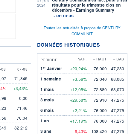
résultats pour le trimestre clos en
2024
décembre - Earnings Summary
information fournie par
•
REUTERS
Toutes les actualités à propos de CENTURY
COMMUNIT
DONNÉES HISTORIQUES
VAR.
+ HAUT
+ BAS
PÉRIODE
er
1
Janvier
+20,24%
76,000
47,280
AUGUST
7 AUGUST
-08
07-08
,07
71,345
1 semaine
+3,56%
72,040
68,085
04%
+3,43%
1 mois
+12,05%
72,880
63,070
,96
0,00
3 mois
+29,58%
72,910
47,275
,23
71,46
6 mois
+2,21%
76,000
47,275
,56
70,04
1 an
+17,19%
76,000
47,275
049
82 212
3 ans
-6,43%
108,420
47,275