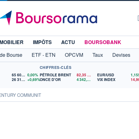
MOBILIER
IMPÔTS
ACTU
BOURSOBANK
 de Bourse
ETF - ETN
OPCVM
Taux
Devises
CHIFFRES-CLÉS
65 606,71
0,00%
PÉTROLE BRENT
82,35
$US
EUR/USD
26 319,45
+0,69%
ONCE D'OR
4 342,26
$US
VIX INDEX
14,9
CENTURY COMMUNIT