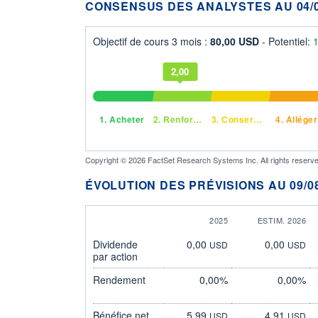
CONSENSUS DES ANALYSTES AU 04/0
Objectif de cours 3 mois :
80,00 USD
- Potentiel:
2,00
1.
Acheter
2.
Renforcer
3.
Conserver
4.
Alléger
Copyright © 2026 FactSet Research Systems Inc. All rights reserve
ÉVOLUTION DES PRÉVISIONS AU 09/08
2025
ESTIM. 2026
Dividende
0,00
0,00
USD
USD
par action
Rendement
0,00%
0,00%
Bénéfice net
5,99
4,91
USD
USD