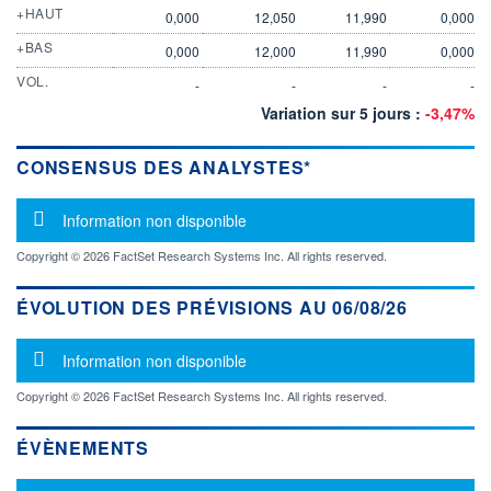
+HAUT
0,000
12,050
11,990
0,000
+BAS
0,000
12,000
11,990
0,000
VOL.
-
-
-
-
Variation sur 5 jours :
-3,47%
CONSENSUS DES ANALYSTES*
Message d'information
Information non disponible
Copyright © 2026 FactSet Research Systems Inc. All rights reserved.
ÉVOLUTION DES PRÉVISIONS AU 06/08/26
Message d'information
Information non disponible
Copyright © 2026 FactSet Research Systems Inc. All rights reserved.
ÉVÈNEMENTS