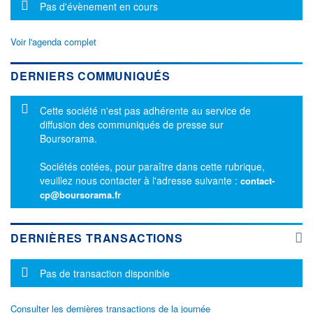
Message d'information
Pas d'évènement en cours
Voir l'agenda complet
DERNIERS COMMUNIQUÉS
Message d'information
Cette société n'est pas adhérente au service de
diffusion des communiqués de presse sur
Boursorama.
Sociétés cotées, pour paraître dans cette rubrique,
veuillez nous contacter à l'adresse suivante :
contact-
cp@boursorama.fr
DERNIÈRES TRANSACTIONS
Message d'information
Pas de transaction disponible
Consulter les dernières transactions de la journée