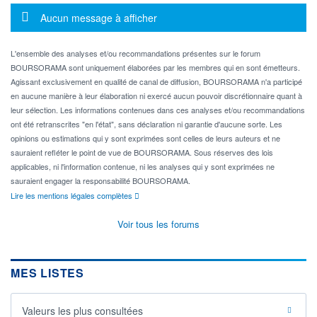
Message d'information
Aucun message à afficher
L'ensemble des analyses et/ou recommandations présentes sur le forum
BOURSORAMA sont uniquement élaborées par les membres qui en sont émetteurs.
Agissant exclusivement en qualité de canal de diffusion, BOURSORAMA n'a participé
en aucune manière à leur élaboration ni exercé aucun pouvoir discrétionnaire quant à
leur sélection. Les informations contenues dans ces analyses et/ou recommandations
ont été retranscrites "en l'état", sans déclaration ni garantie d'aucune sorte. Les
opinions ou estimations qui y sont exprimées sont celles de leurs auteurs et ne
sauraient refléter le point de vue de BOURSORAMA. Sous réserves des lois
applicables, ni l'information contenue, ni les analyses qui y sont exprimées ne
sauraient engager la responsabilité BOURSORAMA.
Lire les mentions légales complètes
Voir tous les forums
MES LISTES
Valeurs les plus consultées