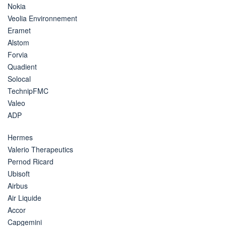
Nokia
Veolia Environnement
Eramet
Alstom
Forvia
Quadient
Solocal
TechnipFMC
Valeo
ADP
Hermes
Valerio Therapeutics
Pernod Ricard
Ubisoft
Airbus
Air Liquide
Accor
Capgemini