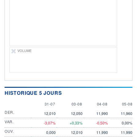
ÉLIGIBILITÉ
Non éligible
Boursobank
+ PORTEFEUILLE
+ LISTE
VOLUME
HISTORIQUE 5 JOURS
31 JULY
3 AUGUST
4 AUGUST
5 AUGU
31-07
03-08
04-08
05-08
DER.
12,010
12,050
11,990
11,960
VAR.
-3,07%
+0,33%
-0,50%
0,00%
OUV.
0,000
12,010
11,990
11,990