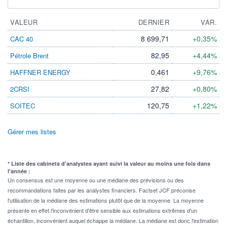
VALEUR
DERNIER
VAR.
8 699,71
+0,35%
CAC 40
82,95
+4,44%
Pétrole Brent
0,461
+9,76%
HAFFNER ENERGY
27,82
+0,80%
2CRSI
120,75
+1,22%
SOITEC
Gérer mes listes
* Liste des cabinets d'analystes ayant suivi la valeur au moins une fois dans
l'année :
Un consensus est une moyenne ou une médiane des prévisions ou des
recommandations faites par les analystes financiers. Factset JCF préconise
l'utilisation de la médiane des estimations plutôt que de la moyenne. La moyenne
présente en effet l'inconvénient d'être sensible aux estimations extrêmes d'un
échantillon, inconvénient auquel échappe la médiane. La médiane est donc l'estimation