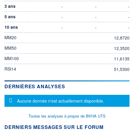
3 ans
-
-
-
5 ans
-
-
-
10 ans
-
-
-
MM20
12,8720
MM50
12,3520
MM100
11,6135
RSI14
51,5300
DERNIÈRES ANALYSES
Message d'information
Aucune donnée n'est actuellement disponible.
Toutes les analyses à propos de BKHA UTS
DERNIERS MESSAGES SUR LE FORUM