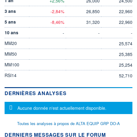
1 an
+2,56%
26,000
24,500
3 ans
-2,84%
26,850
22,960
5 ans
-8,46%
31,320
22,960
10 ans
-
-
-
MM20
25,574
MM50
25,385
MM100
25,254
RSI14
52,710
DERNIÈRES ANALYSES
Message d'information
Aucune donnée n'est actuellement disponible.
Toutes les analyses à propos de ALTA EQUIP GRP DO-A
DERNIERS MESSAGES SUR LE FORUM