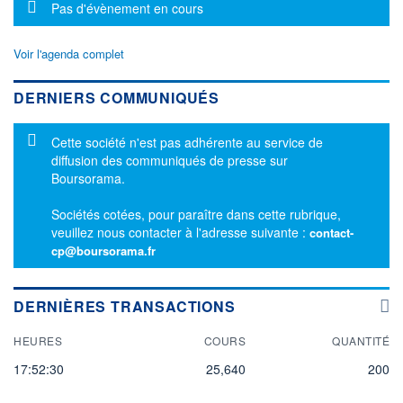
Message d'information
Pas d'évènement en cours
Voir l'agenda complet
DERNIERS COMMUNIQUÉS
Message d'information
Cette société n'est pas adhérente au service de
diffusion des communiqués de presse sur
Boursorama.
Sociétés cotées, pour paraître dans cette rubrique,
veuillez nous contacter à l'adresse suivante :
contact-
cp@boursorama.fr
DERNIÈRES TRANSACTIONS
HEURES
COURS
QUANTITÉ
17:52:30
25,640
200