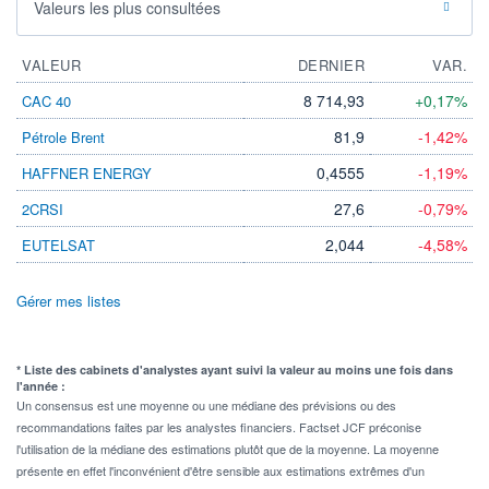
Valeurs les plus consultées
VALEUR
DERNIER
VAR.
8 714,93
+0,17%
CAC 40
81,9
-1,42%
Pétrole Brent
0,4555
-1,19%
HAFFNER ENERGY
27,6
-0,79%
2CRSI
2,044
-4,58%
EUTELSAT
Gérer mes listes
* Liste des cabinets d'analystes ayant suivi la valeur au moins une fois dans
l'année :
Un consensus est une moyenne ou une médiane des prévisions ou des
recommandations faites par les analystes financiers. Factset JCF préconise
l'utilisation de la médiane des estimations plutôt que de la moyenne. La moyenne
présente en effet l'inconvénient d'être sensible aux estimations extrêmes d'un