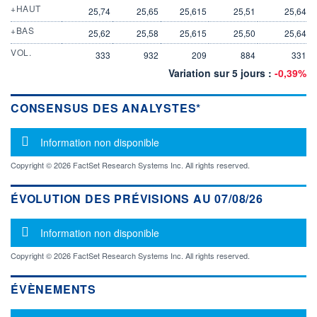
+HAUT
25,74
25,65
25,615
25,51
25,64
+BAS
25,62
25,58
25,615
25,50
25,64
VOL.
333
932
209
884
331
Variation sur 5 jours :
-0,39%
CONSENSUS DES ANALYSTES*
Message d'information
Information non disponible
Copyright © 2026 FactSet Research Systems Inc. All rights reserved.
ÉVOLUTION DES PRÉVISIONS AU 07/08/26
Message d'information
Information non disponible
Copyright © 2026 FactSet Research Systems Inc. All rights reserved.
ÉVÈNEMENTS