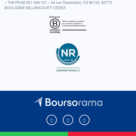
– TVA FR 69 351 058 151 – 44 rue Traversière, CS 80134, 92772
BOULOGNE BILLANCOURT CEDEX
Boursorama sur Facebook
Boursorama sur X
Boursorama sur Youtu