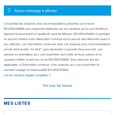
Message d'information
Aucun message à afficher
L'ensemble des analyses et/ou recommandations présentes sur le forum
BOURSORAMA sont uniquement élaborées par les membres qui en sont émetteurs.
Agissant exclusivement en qualité de canal de diffusion, BOURSORAMA n'a participé
en aucune manière à leur élaboration ni exercé aucun pouvoir discrétionnaire quant à
leur sélection. Les informations contenues dans ces analyses et/ou recommandations
ont été retranscrites "en l'état", sans déclaration ni garantie d'aucune sorte. Les
opinions ou estimations qui y sont exprimées sont celles de leurs auteurs et ne
sauraient refléter le point de vue de BOURSORAMA. Sous réserves des lois
applicables, ni l'information contenue, ni les analyses qui y sont exprimées ne
sauraient engager la responsabilité BOURSORAMA.
Lire les mentions légales complètes
Voir tous les forums
MES LISTES