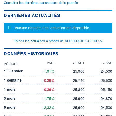
Consulter les dernières transactions de la journée
DERNIÈRES ACTUALITÉS
Message d'information
Aucune donnée n'est actuellement disponible.
Toutes les actualités à propos de ALTA EQUIP GRP DO-A
DONNÉES HISTORIQUES
VAR.
+ HAUT
+ BAS
PÉRIODE
er
1
Janvier
+1,91%
25,900
24,500
1 semaine
-0,39%
25,740
25,500
1 mois
-0,39%
25,890
25,150
3 mois
+1,75%
25,900
24,870
6 mois
+2,32%
25,900
24,500