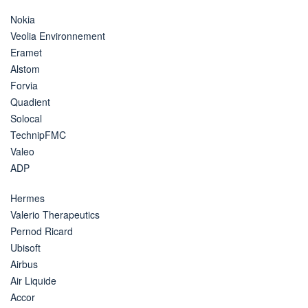
Nokia
Veolia Environnement
Eramet
Alstom
Forvia
Quadient
Solocal
TechnipFMC
Valeo
ADP
Hermes
Valerio Therapeutics
Pernod Ricard
Ubisoft
Airbus
Air Liquide
Accor