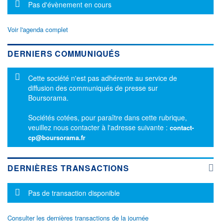
Message d'information
Pas d'évènement en cours
Voir l'agenda complet
DERNIERS COMMUNIQUÉS
Message d'information
Cette société n'est pas adhérente au service de
diffusion des communiqués de presse sur
Boursorama.
Sociétés cotées, pour paraître dans cette rubrique,
veuillez nous contacter à l'adresse suivante :
contact-
cp@boursorama.fr
DERNIÈRES TRANSACTIONS
Message d'information
Pas de transaction disponible
Consulter les dernières transactions de la journée