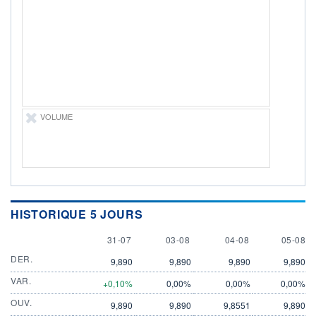
ÉLIGIBILITÉ
Non éligible
Boursobank
+ PORTEFEUILLE
+ LISTE
VOLUME
HISTORIQUE 5 JOURS
31 JULY
3 AUGUST
4 AUGUST
5 AUGU
31-07
03-08
04-08
05-08
DER.
9,890
9,890
9,890
9,890
VAR.
+0,10%
0,00%
0,00%
0,00%
OUV.
9,890
9,890
9,8551
9,890