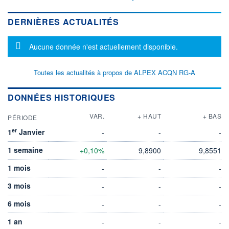
DERNIÈRES ACTUALITÉS
Message d'information
Aucune donnée n'est actuellement disponible.
Toutes les actualités à propos de ALPEX ACQN RG-A
DONNÉES HISTORIQUES
VAR.
+ HAUT
+ BAS
PÉRIODE
er
1
Janvier
-
-
-
1 semaine
+0,10%
9,8900
9,8551
1 mois
-
-
-
3 mois
-
-
-
6 mois
-
-
-
1 an
-
-
-