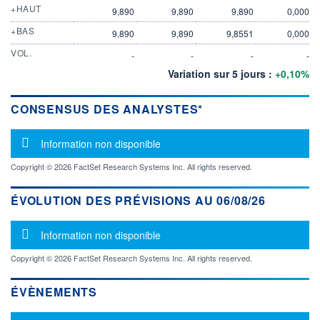
+HAUT
9,890
9,890
9,890
0,000
+BAS
9,890
9,890
9,8551
0,000
VOL.
-
-
-
-
Variation sur 5 jours :
+0,10%
CONSENSUS DES ANALYSTES*
Message d'information
Information non disponible
Copyright © 2026 FactSet Research Systems Inc. All rights reserved.
ÉVOLUTION DES PRÉVISIONS AU 06/08/26
Message d'information
Information non disponible
Copyright © 2026 FactSet Research Systems Inc. All rights reserved.
ÉVÈNEMENTS