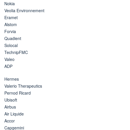
Nokia
Veolia Environnement
Eramet
Alstom
Forvia
Quadient
Solocal
TechnipFMC
Valeo
ADP
Hermes
Valerio Therapeutics
Pernod Ricard
Ubisoft
Airbus
Air Liquide
Accor
Capgemini