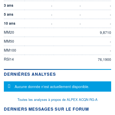
3 ans
-
-
-
5 ans
-
-
-
10 ans
-
-
-
MM20
9,8710
MM50
-
MM100
-
RSI14
76,1900
DERNIÈRES ANALYSES
Message d'information
Aucune donnée n'est actuellement disponible.
Toutes les analyses à propos de ALPEX ACQN RG-A
DERNIERS MESSAGES SUR LE FORUM