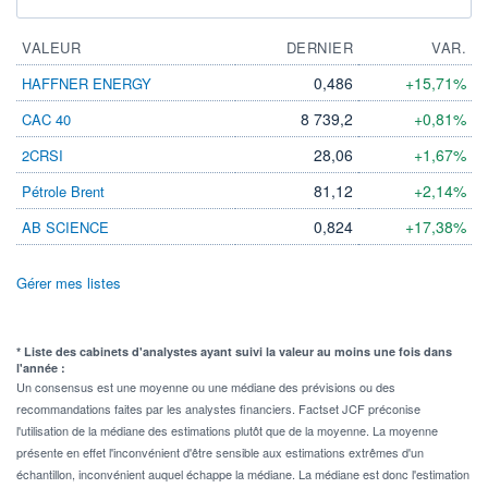
VALEUR
DERNIER
VAR.
0,486
+15,71%
HAFFNER ENERGY
8 739,2
+0,81%
CAC 40
28,06
+1,67%
2CRSI
81,12
+2,14%
Pétrole Brent
0,824
+17,38%
AB SCIENCE
Gérer mes listes
* Liste des cabinets d'analystes ayant suivi la valeur au moins une fois dans
l'année :
Un consensus est une moyenne ou une médiane des prévisions ou des
recommandations faites par les analystes financiers. Factset JCF préconise
l'utilisation de la médiane des estimations plutôt que de la moyenne. La moyenne
présente en effet l'inconvénient d'être sensible aux estimations extrêmes d'un
échantillon, inconvénient auquel échappe la médiane. La médiane est donc l'estimation