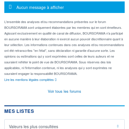
Message d'information
Aucun message à afficher
L'ensemble des analyses et/ou recommandations présentes sur le forum
BOURSORAMA sont uniquement élaborées par les membres qui en sont émetteurs.
Agissant exclusivement en qualité de canal de diffusion, BOURSORAMA n'a participé
en aucune manière à leur élaboration ni exercé aucun pouvoir discrétionnaire quant à
leur sélection. Les informations contenues dans ces analyses et/ou recommandations
ont été retranscrites "en l'état", sans déclaration ni garantie d'aucune sorte. Les
opinions ou estimations qui y sont exprimées sont celles de leurs auteurs et ne
sauraient refléter le point de vue de BOURSORAMA. Sous réserves des lois
applicables, ni l'information contenue, ni les analyses qui y sont exprimées ne
sauraient engager la responsabilité BOURSORAMA.
Lire les mentions légales complètes
Voir tous les forums
MES LISTES
Valeurs les plus consultées