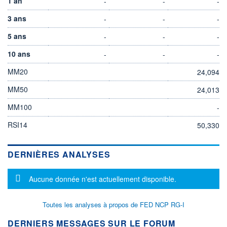
1 an
-
-
-
3 ans
-
-
-
5 ans
-
-
-
10 ans
-
-
-
MM20
24,094
MM50
24,013
MM100
-
RSI14
50,330
DERNIÈRES ANALYSES
Message d'information
Aucune donnée n'est actuellement disponible.
Toutes les analyses à propos de FED NCP RG-I
DERNIERS MESSAGES SUR LE FORUM