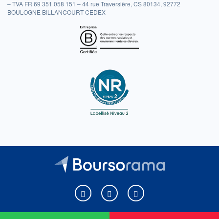
– TVA FR 69 351 058 151 – 44 rue Traversière, CS 80134, 92772
BOULOGNE BILLANCOURT CEDEX
Boursorama sur Facebook
Boursorama sur X
Boursorama sur Youtu