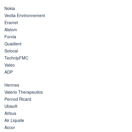
Nokia
Veolia Environnement
Eramet
Alstom
Forvia
Quadient
Solocal
TechnipFMC
Valeo
ADP
Hermes
Valerio Therapeutics
Pernod Ricard
Ubisoft
Airbus
Air Liquide
Accor