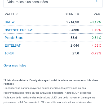
Valeurs les plus consultées
VALEUR
DERNIER
VAR.
8 714,93
+0,17%
CAC 40
0,4555
-1,19%
HAFFNER ENERGY
83,61
+0,64%
Pétrole Brent
2,044
-4,58%
EUTELSAT
27,6
-0,79%
2CRSI
Gérer mes listes
* Liste des cabinets d'analystes ayant suivi la valeur au moins une fois dans
l'année :
Un consensus est une moyenne ou une médiane des prévisions ou des
recommandations faites par les analystes financiers. Factset JCF préconise
l'utilisation de la médiane des estimations plutôt que de la moyenne. La moyenne
présente en effet l'inconvénient d'être sensible aux estimations extrêmes d'un