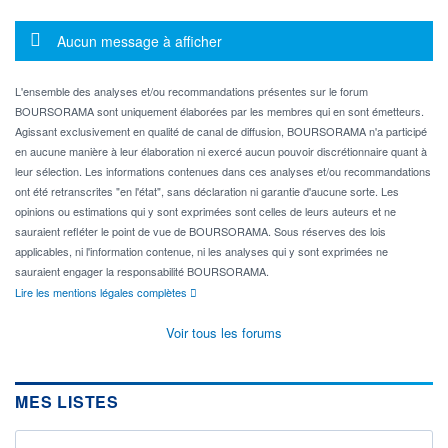
Message d'information
Aucun message à afficher
L'ensemble des analyses et/ou recommandations présentes sur le forum
BOURSORAMA sont uniquement élaborées par les membres qui en sont émetteurs.
Agissant exclusivement en qualité de canal de diffusion, BOURSORAMA n'a participé
en aucune manière à leur élaboration ni exercé aucun pouvoir discrétionnaire quant à
leur sélection. Les informations contenues dans ces analyses et/ou recommandations
ont été retranscrites "en l'état", sans déclaration ni garantie d'aucune sorte. Les
opinions ou estimations qui y sont exprimées sont celles de leurs auteurs et ne
sauraient refléter le point de vue de BOURSORAMA. Sous réserves des lois
applicables, ni l'information contenue, ni les analyses qui y sont exprimées ne
sauraient engager la responsabilité BOURSORAMA.
Lire les mentions légales complètes
Voir tous les forums
MES LISTES