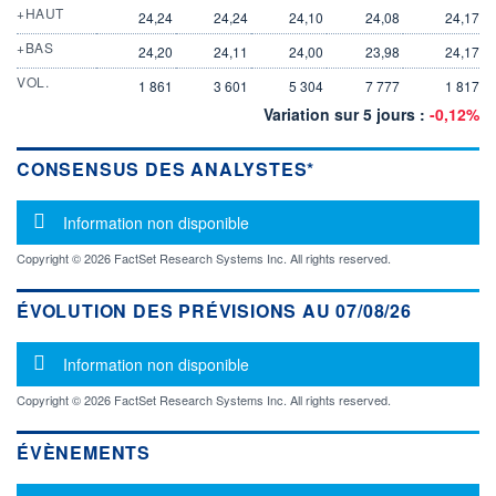
+HAUT
24,24
24,24
24,10
24,08
24,17
+BAS
24,20
24,11
24,00
23,98
24,17
VOL.
1 861
3 601
5 304
7 777
1 817
Variation sur 5 jours :
-0,12%
CONSENSUS DES ANALYSTES*
Message d'information
Information non disponible
Copyright © 2026 FactSet Research Systems Inc. All rights reserved.
ÉVOLUTION DES PRÉVISIONS AU 07/08/26
Message d'information
Information non disponible
Copyright © 2026 FactSet Research Systems Inc. All rights reserved.
ÉVÈNEMENTS