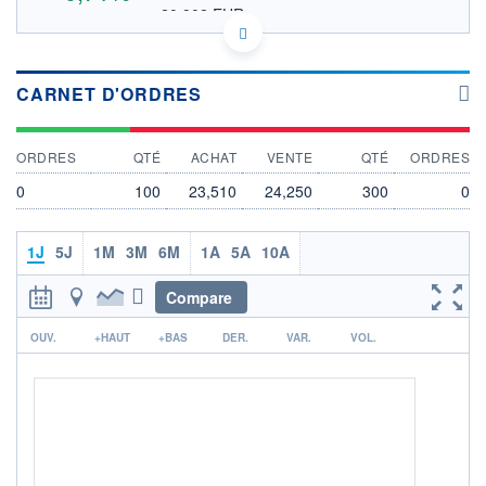
20,902 EUR
VALEUR INDICATIVE
US3131488195 AGM.PI
DONNÉES TEMPS DIFFÉRÉ
Politique d'exécution
CARNET D'ORDRES
Cotation sur les autres places
ORDRES
QTÉ
ACHAT
VENTE
QTÉ
ORDRES
24,2
0
100
23,510
24,250
300
0
24,1
24,0
1J
5J
1M
3M
6M
1A
5A
10A
23,9
Compare
OUVERTURE
CLÔTURE VEILLE
r
24,170
24,000
OUV.
+HAUT
+BAS
DER.
VAR.
VOL.
+ HAUT
+ BAS
24,170
24,170
VOLUME
CAPITAL ÉCHANGÉ
1 817
0,00%
VALORISATION