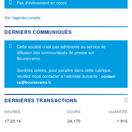
Message d'information
Pas d'évènement en cours
Voir l'agenda complet
DERNIERS COMMUNIQUÉS
Message d'information
Cette société n'est pas adhérente au service de
diffusion des communiqués de presse sur
Boursorama.
Sociétés cotées, pour paraître dans cette rubrique,
veuillez nous contacter à l'adresse suivante :
contact-
cp@boursorama.fr
DERNIÈRES TRANSACTIONS
HEURES
COURS
QUANTITÉ
17:23:14
24,170
1 816