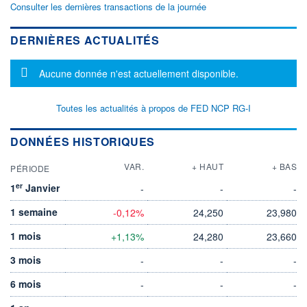
Consulter les dernières transactions de la journée
DERNIÈRES ACTUALITÉS
Message d'information
Aucune donnée n'est actuellement disponible.
Toutes les actualités à propos de FED NCP RG-I
DONNÉES HISTORIQUES
VAR.
+ HAUT
+ BAS
PÉRIODE
er
1
Janvier
-
-
-
1 semaine
-0,12%
24,250
23,980
1 mois
+1,13%
24,280
23,660
3 mois
-
-
-
6 mois
-
-
-