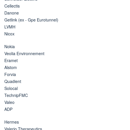
Cellectis
Danone
Getlink (ex - Gpe Eurotunnel)
LVMH
Nicox
Nokia
Veolia Environnement
Eramet
Alstom
Forvia
Quadient
Solocal
TechnipFMC
Valeo
ADP
Hermes
Valerio Therapeutics