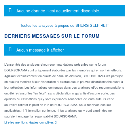
Message d'information
Aucune donnée n'est actuellement disponible.
Toutes les analyses à propos de SHURG SELF REIT
DERNIERS MESSAGES SUR LE FORUM
Message d'information
Aucun message à afficher
L'ensemble des analyses et/ou recommandations présentes sur le forum
BOURSORAMA sont uniquement élaborées par les membres qui en sont émetteurs.
Agissant exclusivement en qualité de canal de diffusion, BOURSORAMA n'a participé
en aucune manière à leur élaboration ni exercé aucun pouvoir discrétionnaire quant à
leur sélection. Les informations contenues dans ces analyses et/ou recommandations
ont été retranscrites "en l'état", sans déclaration ni garantie d'aucune sorte. Les
opinions ou estimations qui y sont exprimées sont celles de leurs auteurs et ne
sauraient refléter le point de vue de BOURSORAMA. Sous réserves des lois
applicables, ni l'information contenue, ni les analyses qui y sont exprimées ne
sauraient engager la responsabilité BOURSORAMA.
Lire les mentions légales complètes