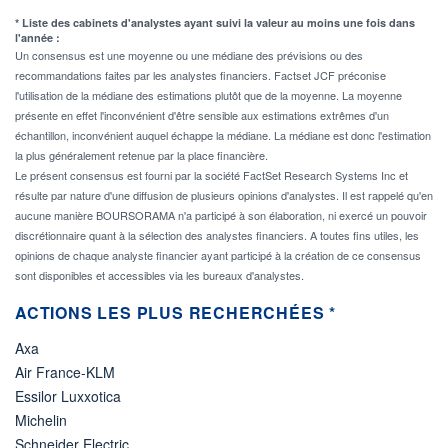
* Liste des cabinets d'analystes ayant suivi la valeur au moins une fois dans
l'année :
Un consensus est une moyenne ou une médiane des prévisions ou des
recommandations faites par les analystes financiers. Factset JCF préconise
l'utilisation de la médiane des estimations plutôt que de la moyenne. La moyenne
présente en effet l'inconvénient d'être sensible aux estimations extrêmes d'un
échantillon, inconvénient auquel échappe la médiane. La médiane est donc l'estimation
la plus généralement retenue par la place financière.
Le présent consensus est fourni par la société FactSet Research Systems Inc et
résulte par nature d'une diffusion de plusieurs opinions d'analystes. Il est rappelé qu'en
aucune manière BOURSORAMA n'a participé à son élaboration, ni exercé un pouvoir
discrétionnaire quant à la sélection des analystes financiers. A toutes fins utiles, les
opinions de chaque analyste financier ayant participé à la création de ce consensus
sont disponibles et accessibles via les bureaux d'analystes.
ACTIONS LES PLUS RECHERCHÉES *
Axa
Air France-KLM
Essilor Luxxotica
Michelin
Schneider Electric