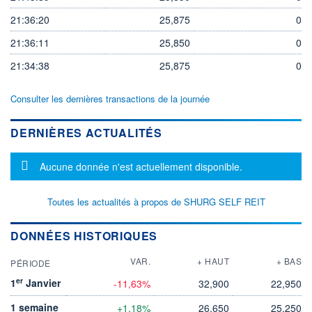
21:36:20
25,875
0
21:36:11
25,850
0
21:34:38
25,875
0
Consulter les dernières transactions de la journée
DERNIÈRES ACTUALITÉS
Message d'information
Aucune donnée n'est actuellement disponible.
Toutes les actualités à propos de SHURG SELF REIT
DONNÉES HISTORIQUES
VAR.
+ HAUT
+ BAS
PÉRIODE
er
1
Janvier
-11,63%
32,900
22,950
1 semaine
+1,18%
26,650
25,250