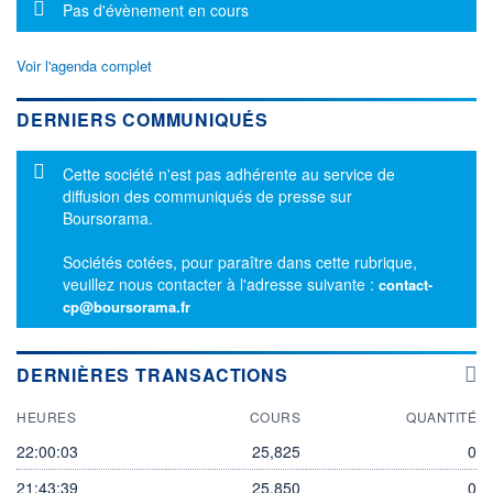
Message d'information
Pas d'évènement en cours
Voir l'agenda complet
DERNIERS COMMUNIQUÉS
Message d'information
Cette société n'est pas adhérente au service de
diffusion des communiqués de presse sur
Boursorama.
Sociétés cotées, pour paraître dans cette rubrique,
veuillez nous contacter à l'adresse suivante :
contact-
cp@boursorama.fr
DERNIÈRES TRANSACTIONS
HEURES
COURS
QUANTITÉ
22:00:03
25,825
0
21:43:39
25,850
0