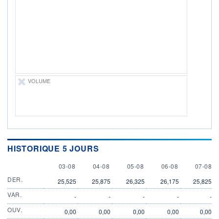
DIVIDENDE
0,00 EUR
-
PROCHAIN
DIVIDENDE
-
ÉLIGIBILITÉ
Non éligible
Boursobank
VOLUME
+ PORTEFEUILLE
+ LISTE
HISTORIQUE 5 JOURS
3 AUGUST
4 AUGUST
5 AUGUST
6 AUGUST
7 AUGU
03-08
04-08
05-08
06-08
07-08
DER.
25,525
25,875
26,325
26,175
25,825
VAR.
-
-
-
-
-
OUV.
0,00
0,00
0,00
0,00
0,00