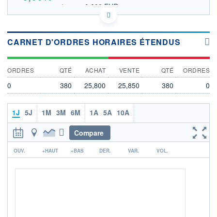
0,000 EUR
OUVERTURE THÉORIQUE
GG00BQZCBZ44 GG00BQZCBZ44
DONNÉES TEMPS RÉEL
Politique d'exécution
CARNET D'ORDRES HORAIRES ÉTENDUS
Cotation sur les autres places
OUVERTURE
CLÔTURE VEILLE
ORDRES
QTÉ
ACHAT
VENTE
QTÉ
ORDRES
0,000
0,000
0
380
25,800
25,850
380
0
+ HAUT
+ BAS
26,250
25,500
VOLUME
CAPITAL ÉCHANGÉ
1J
5J
1M
3M
6M
1A
5A
10A
0
0,00%
VALORISATION
DERNIER ÉCHANGE
Compare
2 608 MEUR
07.08.26 / 22:00:03
r
OUV.
+HAUT
+BAS
DER.
VAR.
VOL.
LIMITE À LA
LIMITE À LA
BAISSE
HAUSSE
0,000
0,000
RENDEMENT
PER ESTIMÉ
ESTIMÉ 2026
2026
-
-
DERNIER
DATE
DIVIDENDE
DERNIER