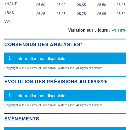
+HAUT
25,80
26,00
26,65
26,50
26,25
+BAS
25,25
25,35
25,75
25,95
25,50
VOL.
-
-
-
-
-
Variation sur 5 jours :
+1,18%
CONSENSUS DES ANALYSTES*
Message d'information
Information non disponible
Copyright © 2026 FactSet Research Systems Inc. All rights reserved.
ÉVOLUTION DES PRÉVISIONS AU 08/08/26
Message d'information
Information non disponible
Copyright © 2026 FactSet Research Systems Inc. All rights reserved.
ÉVÈNEMENTS