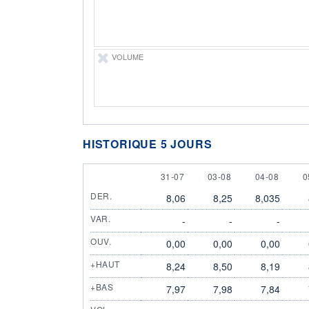
VOLUME
HISTORIQUE 5 JOURS
31 JULY
3 AUGUST
4 AUGUST
5
31-07
03-08
04-08
0
DER.
8,06
8,25
8,035
VAR.
-
-
-
OUV.
0,00
0,00
0,00
+HAUT
8,24
8,50
8,19
+BAS
7,97
7,98
7,84