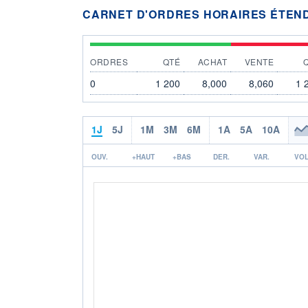
CARNET D'ORDRES HORAIRES ÉTEN
ORDRES
QTÉ
ACHAT
VENTE
0
1 200
8,000
8,060
1 
1J
5J
1M
3M
6M
1A
5A
10A
OUV.
+HAUT
+BAS
DER.
VAR.
VOL