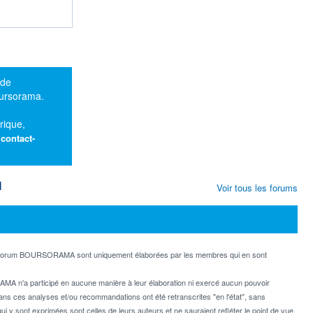
 de
oursorama.
rique,
:
contact-
M
Voir tous les forums
e forum BOURSORAMA sont uniquement élaborées par les membres qui en sont
MA n'a participé en aucune manière à leur élaboration ni exercé aucun pouvoir
dans ces analyses et/ou recommandations ont été retranscrites "en l'état", sans
ui y sont exprimées sont celles de leurs auteurs et ne sauraient refléter le point de vue