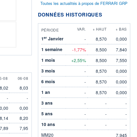
Toutes les actualités à propos de FERRARI GRP
DONNÉES HISTORIQUES
VAR.
+ HAUT
+ BAS
PÉRIODE
er
1
Janvier
-
8,570
0,000
1 semaine
-1,77%
8,500
7,840
1 mois
+2,55%
8,500
7,550
3 mois
-
8,570
0,000
 AUGUST
6 AUGUST
5-08
06-08
6 mois
-
8,570
0,000
8,02
8,03
1 an
-
8,570
0,000
-
-
3 ans
-
-
-
0,00
0,00
5 ans
-
-
-
8,14
8,20
10 ans
-
-
-
7,89
7,95
MM20
7,945