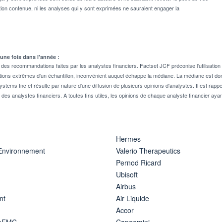
on contenue, ni les analyses qui y sont exprimées ne sauraient engager la
 une fois dans l'année :
 recommandations faites par les analystes financiers. Factset JCF préconise l'utilisation 
tions extrêmes d'un échantillon, inconvénient auquel échappe la médiane. La médiane est donc
stems Inc et résulte par nature d'une diffusion de plusieurs opinions d'analystes. Il est 
n des analystes financiers. A toutes fins utiles, les opinions de chaque analyste financier aya
Hermes
 Environnement
Valerio Therapeutics
Pernod Ricard
Ubisoft
Airbus
nt
Air Liquide
Accor
ipFMC
Capgemini