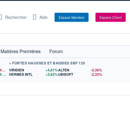
Rechercher
Aide
Espace Membre
Espace Client
Matières Premières
Forum
+ FORTES HAUSSES ET BAISSES SBF 120
1,1543
$US
VIRIDIEN
+4,81%
ALTEN
-2,36%
4
$US
HERMES INTL
+3,62%
UBISOFT
-2,33%