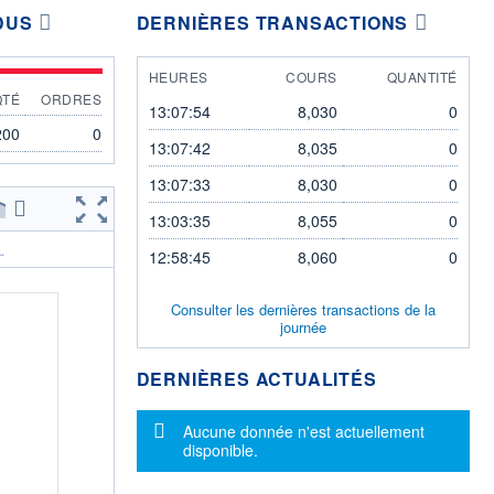
DUS
DERNIÈRES TRANSACTIONS
HEURES
COURS
QUANTITÉ
QTÉ
ORDRES
13:07:54
8,030
0
200
0
13:07:42
8,035
0
13:07:33
8,030
0
13:03:35
8,055
0
.
12:58:45
8,060
0
Consulter les dernières transactions de la
journée
DERNIÈRES ACTUALITÉS
Message d'information
Aucune donnée n'est actuellement
disponible.