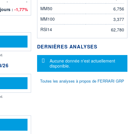
-
-
MM50
6,756
 jours :
-1,77%
MM100
3,377
RSI14
62,780
DERNIÈRES ANALYSES
d.
Message d'information
Aucune donnée n'est actuellement
/26
disponible.
Toutes les analyses à propos de FERRARI GRP
d.