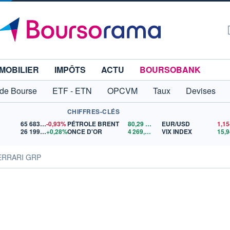
MOBILIER
IMPÔTS
ACTU
BOURSOBANK
 de Bourse
ETF - ETN
OPCVM
Taux
Devises
CHIFFRES-CLÉS
65 683,26
-0,93%
PÉTROLE BRENT
80,29
$US
EUR/USD
26 199,27
+0,28%
ONCE D'OR
4 269,81
$US
VIX INDEX
15,9
ERRARI GRP