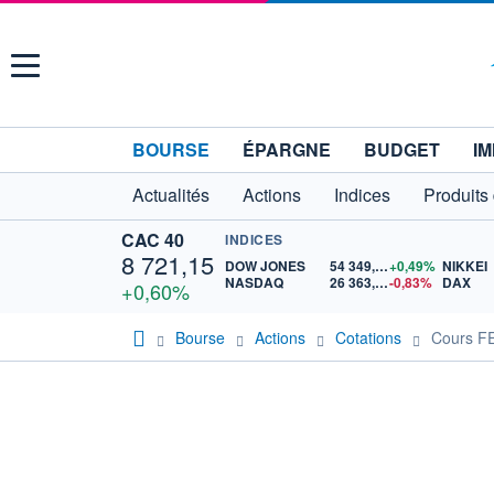
Menu
BOURSE
ÉPARGNE
BUDGET
IM
Actualités
Actions
Indices
Produits
CAC 40
INDICES
8 721,15
DOW JONES
54 349,12
+0,49%
NIKKEI
NASDAQ
26 363,44
-0,83%
DAX
+0,60%
Bourse
Actions
Cotations
Cours F