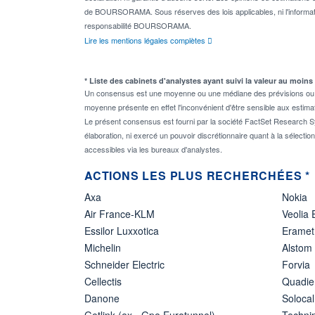
de BOURSORAMA. Sous réserves des lois applicables, ni l'informati
responsabilité BOURSORAMA.
Lire les mentions légales complètes
* Liste des cabinets d'analystes ayant suivi la valeur au moins
Un consensus est une moyenne ou une médiane des prévisions ou des
moyenne présente en effet l'inconvénient d'être sensible aux estima
Le présent consensus est fourni par la société FactSet Research Sy
élaboration, ni exercé un pouvoir discrétionnaire quant à la sélectio
accessibles via les bureaux d'analystes.
ACTIONS LES PLUS RECHERCHÉES *
Axa
Nokia
Air France-KLM
Veolia
Essilor Luxxotica
Eramet
Michelin
Alstom
Schneider Electric
Forvia
Cellectis
Quadie
Danone
Solocal
Getlink (ex - Gpe Eurotunnel)
Techn