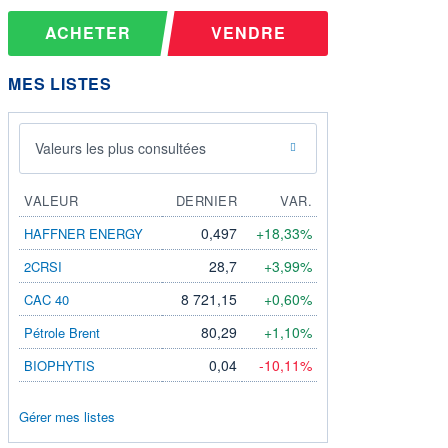
ACHETER
VENDRE
MES LISTES
Valeurs les plus consultées
VALEUR
DERNIER
VAR.
0,497
+18,33%
HAFFNER ENERGY
28,7
+3,99%
2CRSI
8 721,15
+0,60%
CAC 40
80,29
+1,10%
Pétrole Brent
0,04
-10,11%
BIOPHYTIS
Gérer mes listes