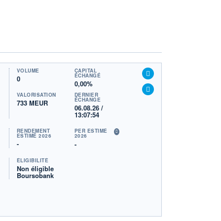
VOLUME
CAPITAL
ÉCHANGÉ
0
0,00%
VALORISATION
DERNIER
ÉCHANGE
733 MEUR
06.08.26 /
13:07:54
RENDEMENT
PER ESTIMÉ
ESTIMÉ 2026
2026
-
-
ÉLIGIBILITÉ
Non éligible
Boursobank