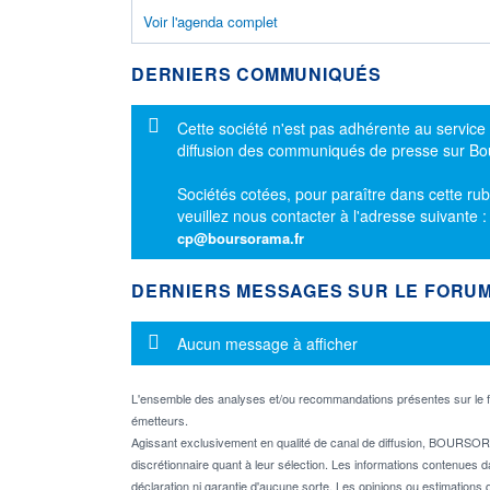
Voir l'agenda complet
DERNIERS COMMUNIQUÉS
Message d'information
Cette société n'est pas adhérente au service
diffusion des communiqués de presse sur B
Sociétés cotées, pour paraître dans cette rub
veuillez nous contacter à l'adresse suivante 
cp@boursorama.fr
DERNIERS MESSAGES SUR LE FORU
Message d'information
Aucun message à afficher
L'ensemble des analyses et/ou recommandations présentes sur l
émetteurs.
Agissant exclusivement en qualité de canal de diffusion, BOURSORA
discrétionnaire quant à leur sélection. Les informations contenues 
déclaration ni garantie d'aucune sorte. Les opinions ou estimations q