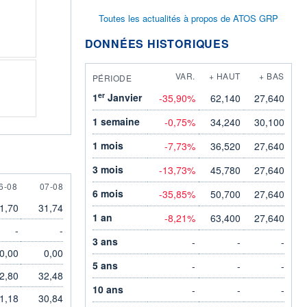
Toutes les actualités à propos de ATOS GRP
DONNÉES HISTORIQUES
VAR.
+ HAUT
+ BAS
PÉRIODE
er
1
Janvier
-35,90%
62,140
27,640
1 semaine
-0,75%
34,240
30,100
1 mois
-7,73%
36,520
27,640
3 mois
-13,73%
45,780
27,640
 AUGUST
7 AUGUST
6-08
07-08
6 mois
-35,85%
50,700
27,640
1,70
31,74
1 an
-8,21%
63,400
27,640
-
-
3 ans
-
-
-
0,00
0,00
5 ans
-
-
-
2,80
32,48
10 ans
-
-
-
1,18
30,84