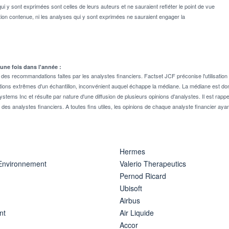
ui y sont exprimées sont celles de leurs auteurs et ne sauraient refléter le point de vue
on contenue, ni les analyses qui y sont exprimées ne sauraient engager la
 une fois dans l'année :
 recommandations faites par les analystes financiers. Factset JCF préconise l'utilisation 
tions extrêmes d'un échantillon, inconvénient auquel échappe la médiane. La médiane est donc
stems Inc et résulte par nature d'une diffusion de plusieurs opinions d'analystes. Il est 
n des analystes financiers. A toutes fins utiles, les opinions de chaque analyste financier aya
Hermes
 Environnement
Valerio Therapeutics
Pernod Ricard
Ubisoft
Airbus
nt
Air Liquide
Accor