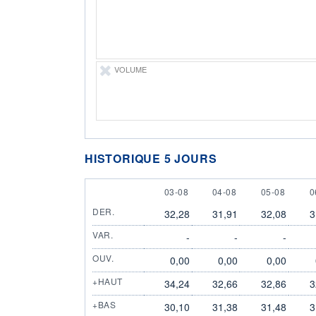
VOLUME
HISTORIQUE 5 JOURS
3 AUGUST
4 AUGUST
5 AUGUST
6
03-08
04-08
05-08
0
DER.
32,28
31,91
32,08
3
VAR.
-
-
-
OUV.
0,00
0,00
0,00
+HAUT
34,24
32,66
32,86
3
+BAS
30,10
31,38
31,48
3