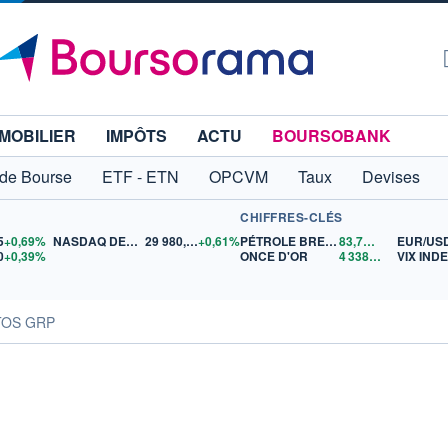
MOBILIER
IMPÔTS
ACTU
BOURSOBANK
 de Bourse
ETF - ETN
OPCVM
Taux
Devises
CHIFFRES-CLÉS
5
+0,69%
NASDAQ DEC26
29 980,00
+0,61%
PÉTROLE BRENT
83,70
$US
EUR/US
0
+0,39%
ONCE D'OR
4 338,15
$US
VIX IND
TOS GRP