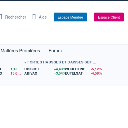
Rechercher
Aide
Espace Membre
Espace Client
Matières Premières
Forum
+ FORTES HAUSSES ET BAISSES SBF 120
D
1,1563
$US
UBISOFT
+4,43%
WORLDLINE
-5,12%
EX
15,07
$US
ABIVAX
+3,54%
EUTELSAT
-4,58%