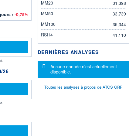
MM20
31,398
-
-
MM50
33,739
 jours :
-0,75%
MM100
35,344
RSI14
41,110
DERNIÈRES ANALYSES
d.
Message d'information
Aucune donnée n'est actuellement
/26
disponible.
Toutes les analyses à propos de ATOS GRP
d.