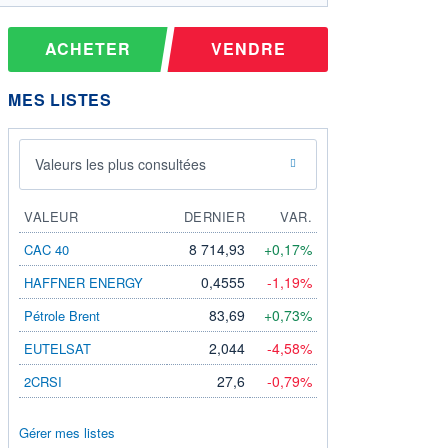
ACHETER
VENDRE
MES LISTES
Valeurs les plus consultées
VALEUR
DERNIER
VAR.
8 714,93
+0,17%
CAC 40
0,4555
-1,19%
HAFFNER ENERGY
83,69
+0,73%
Pétrole Brent
2,044
-4,58%
EUTELSAT
27,6
-0,79%
2CRSI
Gérer mes listes