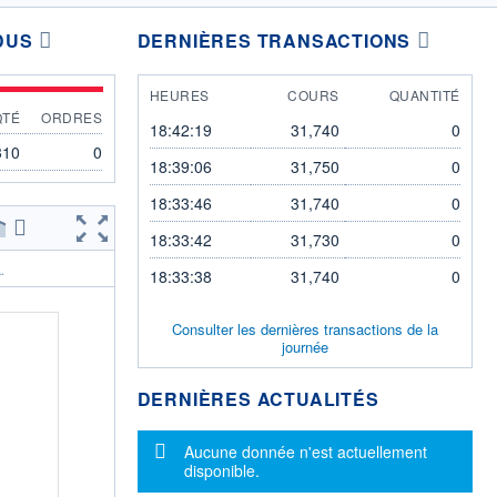
DUS
DERNIÈRES TRANSACTIONS
HEURES
COURS
QUANTITÉ
QTÉ
ORDRES
18:42:19
31,740
0
310
0
18:39:06
31,750
0
18:33:46
31,740
0
18:33:42
31,730
0
.
18:33:38
31,740
0
Consulter les dernières transactions de la
journée
DERNIÈRES ACTUALITÉS
Message d'information
Aucune donnée n'est actuellement
disponible.