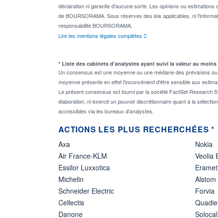
déclaration ni garantie d'aucune sorte. Les opinions ou estimations q
de BOURSORAMA. Sous réserves des lois applicables, ni l'informati
responsabilité BOURSORAMA.
Lire les mentions légales complètes
* Liste des cabinets d'analystes ayant suivi la valeur au moins
Un consensus est une moyenne ou une médiane des prévisions ou des
moyenne présente en effet l'inconvénient d'être sensible aux estima
Le présent consensus est fourni par la société FactSet Research Sy
élaboration, ni exercé un pouvoir discrétionnaire quant à la sélectio
accessibles via les bureaux d'analystes.
ACTIONS LES PLUS RECHERCHÉES *
Axa
Nokia
Air France-KLM
Veolia
Essilor Luxxotica
Eramet
Michelin
Alstom
Schneider Electric
Forvia
Cellectis
Quadie
Danone
Solocal