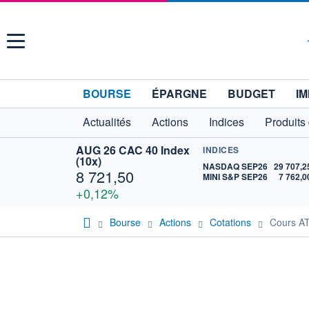
Menu
BOURSE
ÉPARGNE
BUDGET
IM
Actualités
Actions
Indices
Produits
AUG 26 CAC 40 Index
INDICES
(10x)
NASDAQ SEP26
29 707,2
8 721,50
MINI S&P SEP26
7 762,0
+0,12%
Bourse
Actions
Cotations
Cours A