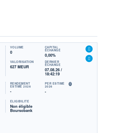
VOLUME
CAPITAL
ÉCHANGÉ
0
0,00%
VALORISATION
DERNIER
ÉCHANGE
627 MEUR
07.08.26 /
18:42:19
RENDEMENT
PER ESTIMÉ
ESTIMÉ 2026
2026
-
-
ÉLIGIBILITÉ
Non éligible
Boursobank