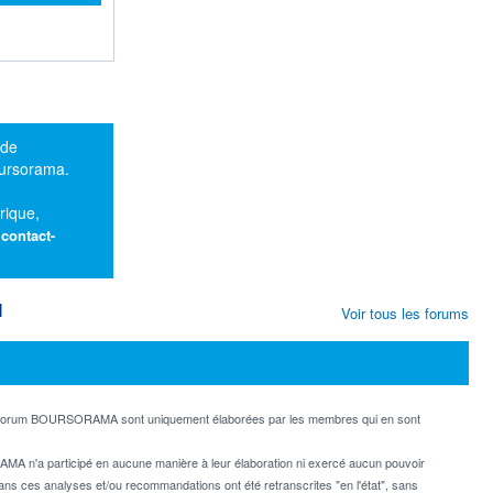
 de
oursorama.
rique,
:
contact-
M
Voir tous les forums
e forum BOURSORAMA sont uniquement élaborées par les membres qui en sont
MA n'a participé en aucune manière à leur élaboration ni exercé aucun pouvoir
dans ces analyses et/ou recommandations ont été retranscrites "en l'état", sans