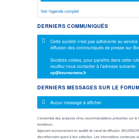
Voir l'agenda complet
DERNIERS COMMUNIQUÉS
Message d'information
Cette société n'est pas adhérente au service
diffusion des communiqués de presse sur B
Sociétés cotées, pour paraître dans cette rub
veuillez nous contacter à l'adresse suivante 
cp@boursorama.fr
DERNIERS MESSAGES SUR LE FORU
Message d'information
Aucun message à afficher
L'ensemble des analyses et/ou recommandations présentes sur l
émetteurs.
Agissant exclusivement en qualité de canal de diffusion, BOURSORA
discrétionnaire quant à leur sélection. Les informations contenues 