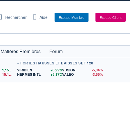
Rechercher
Aide
Espace Membre
Espace Client
Matières Premières
Forum
+ FORTES HAUSSES ET BAISSES SBF 120
1,1524
$US
VIRIDIEN
+6,99%
VUSION
-5,04%
15,15
$US
HERMES INTL
+5,17%
VALEO
-3,55%