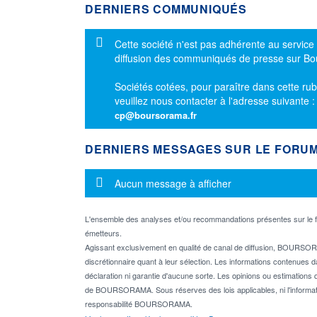
DERNIERS COMMUNIQUÉS
Message d'information
Cette société n'est pas adhérente au service
diffusion des communiqués de presse sur B
Sociétés cotées, pour paraître dans cette rub
veuillez nous contacter à l'adresse suivante 
cp@boursorama.fr
DERNIERS MESSAGES SUR LE FORU
Message d'information
Aucun message à afficher
L'ensemble des analyses et/ou recommandations présentes sur l
émetteurs.
Agissant exclusivement en qualité de canal de diffusion, BOURSORA
discrétionnaire quant à leur sélection. Les informations contenues 
déclaration ni garantie d'aucune sorte. Les opinions ou estimations q
de BOURSORAMA. Sous réserves des lois applicables, ni l'informati
responsabilité BOURSORAMA.