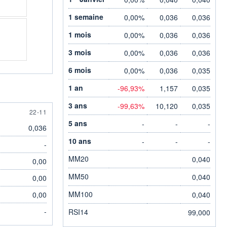
1 semaine
0,00%
0,036
0,036
1 mois
0,00%
0,036
0,036
3 mois
0,00%
0,036
0,036
6 mois
0,00%
0,036
0,035
1 an
-96,93%
1,157
0,035
3 ans
-99,63%
10,120
0,035
22 NOVEMBER
22-11
5 ans
-
-
-
0,036
10 ans
-
-
-
-
MM20
0,040
0,00
MM50
0,040
0,00
MM100
0,00
0,040
-
RSI14
99,000