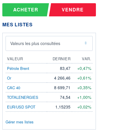
ACHETER
VENDRE
MES LISTES
Valeurs les plus consultées
VALEUR
DERNIER
VAR.
83,47
+0,47%
Pétrole Brent
4 266,46
+0,61%
Or
8 699,71
+0,35%
CAC 40
74,54
+1,00%
TOTALENERGIES
1,15235
+0,02%
EUR/USD SPOT
Gérer mes listes