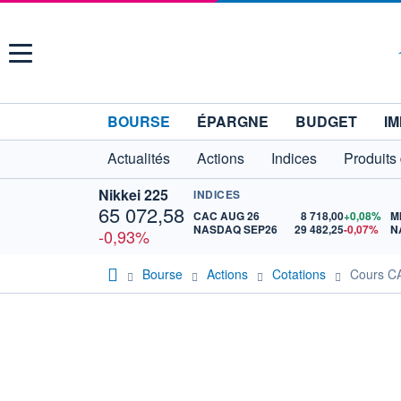
Menu
BOURSE
ÉPARGNE
BUDGET
IM
Actualités
Actions
Indices
Produits
Nikkei 225
INDICES
65 072,58
CAC AUG 26
8 718,00
+0,08%
M
NASDAQ SEP26
29 482,25
-0,07%
N
-0,93%
Bourse
Actions
Cotations
Cours C