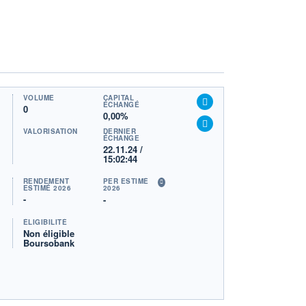
VOLUME
CAPITAL
ÉCHANGÉ
0
0,00%
VALORISATION
DERNIER
ÉCHANGE
22.11.24 /
15:02:44
RENDEMENT
PER ESTIMÉ
ESTIMÉ 2026
2026
-
-
ÉLIGIBILITÉ
Non éligible
Boursobank