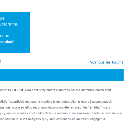
 de
oursorama.
rique,
:
contact-
M
Voir tous les forums
e forum BOURSORAMA sont uniquement élaborées par les membres qui en sont
MA n'a participé en aucune manière à leur élaboration ni exercé aucun pouvoir
dans ces analyses et/ou recommandations ont été retranscrites "en l'état", sans
ui y sont exprimées sont celles de leurs auteurs et ne sauraient refléter le point de vue
on contenue, ni les analyses qui y sont exprimées ne sauraient engager la