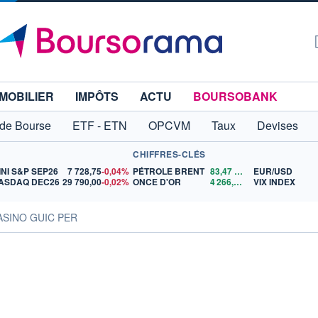
MOBILIER
IMPÔTS
ACTU
BOURSOBANK
 de Bourse
ETF - ETN
OPCVM
Taux
Devises
CHIFFRES-CLÉS
INI S&P SEP26
7 728,75
-0,04%
PÉTROLE BRENT
83,47
$US
EUR/USD
ASDAQ DEC26
29 790,00
-0,02%
ONCE D'OR
4 266,46
$US
VIX INDEX
ASINO GUIC PER