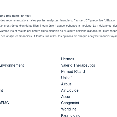
 une fois dans l'année :
 recommandations faites par les analystes financiers. Factset JCF préconise l'utilisation 
tions extrêmes d'un échantillon, inconvénient auquel échappe la médiane. La médiane est donc
stems Inc et résulte par nature d'une diffusion de plusieurs opinions d'analystes. Il est 
n des analystes financiers. A toutes fins utiles, les opinions de chaque analyste financier aya
Hermes
 Environnement
Valerio Therapeutics
Pernod Ricard
Ubisoft
Airbus
nt
Air Liquide
Accor
ipFMC
Capgemini
Worldline
Kleaholding