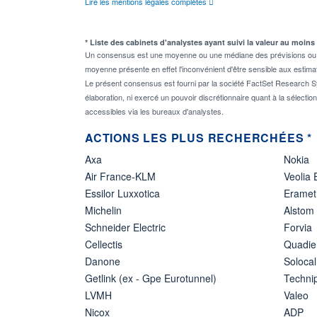
Lire les mentions légales complètes
* Liste des cabinets d'analystes ayant suivi la valeur au moins
Un consensus est une moyenne ou une médiane des prévisions ou des
moyenne présente en effet l'inconvénient d'être sensible aux estima
Le présent consensus est fourni par la société FactSet Research Sy
élaboration, ni exercé un pouvoir discrétionnaire quant à la sélectio
accessibles via les bureaux d'analystes.
ACTIONS LES PLUS RECHERCHÉES *
Axa
Nokia
Air France-KLM
Veolia
Essilor Luxxotica
Eramet
Michelin
Alstom
Schneider Electric
Forvia
Cellectis
Quadie
Danone
Solocal
Getlink (ex - Gpe Eurotunnel)
Techn
LVMH
Valeo
Nicox
ADP