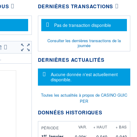
DUS
DERNIÈRES TRANSACTIONS
Message d'information
Pas de transaction disponible
Consulter les dernières transactions de la
journée
DERNIÈRES ACTUALITÉS
.
Message d'information
Aucune donnée n'est actuellement
disponible.
Toutes les actualités à propos de CASINO GUIC
PER
DONNÉES HISTORIQUES
VAR.
+ HAUT
+ BAS
PÉRIODE
er
1
Janvier
0,00%
0,040
0,040