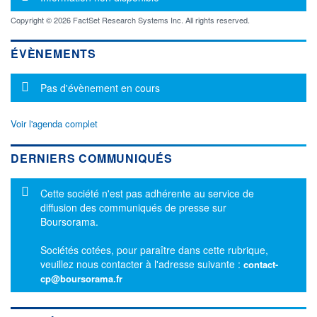
Copyright © 2026 FactSet Research Systems Inc. All rights reserved.
ÉVÈNEMENTS
Message d'information
Pas d'évènement en cours
Voir l'agenda complet
DERNIERS COMMUNIQUÉS
Message d'information
Cette société n'est pas adhérente au service de
diffusion des communiqués de presse sur
Boursorama.
Sociétés cotées, pour paraître dans cette rubrique,
veuillez nous contacter à l'adresse suivante :
contact-
cp@boursorama.fr