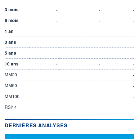
3 mois
-
-
-
6 mois
-
-
-
1 an
-
-
-
3 ans
-
-
-
5 ans
-
-
-
10 ans
-
-
-
MM20
-
MM50
-
MM100
-
RSI14
-
DERNIÈRES ANALYSES