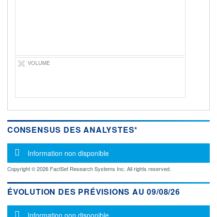
-
PROCHAIN
DIVIDENDE
-
ÉLIGIBILITÉ
Non éligible
VOLUME
Boursobank
+ PORTEFEUILLE
+ LISTE
CONSENSUS DES ANALYSTES*
Message d'information
Information non disponible
Copyright © 2026 FactSet Research Systems Inc. All rights reserved.
ÉVOLUTION DES PRÉVISIONS AU 09/08/26
Message d'information
Information non disponible