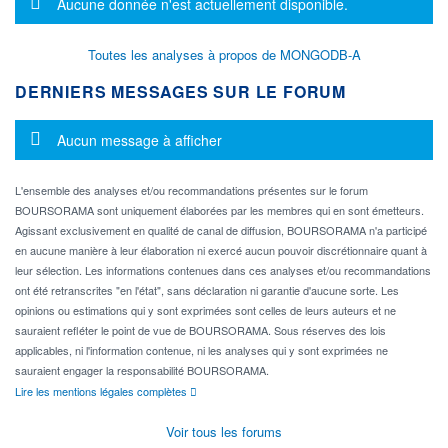
Message d'information
Aucune donnée n'est actuellement disponible.
Toutes les analyses à propos de MONGODB-A
DERNIERS MESSAGES SUR LE FORUM
Message d'information
Aucun message à afficher
L'ensemble des analyses et/ou recommandations présentes sur le forum
BOURSORAMA sont uniquement élaborées par les membres qui en sont émetteurs.
Agissant exclusivement en qualité de canal de diffusion, BOURSORAMA n'a participé
en aucune manière à leur élaboration ni exercé aucun pouvoir discrétionnaire quant à
leur sélection. Les informations contenues dans ces analyses et/ou recommandations
ont été retranscrites "en l'état", sans déclaration ni garantie d'aucune sorte. Les
opinions ou estimations qui y sont exprimées sont celles de leurs auteurs et ne
sauraient refléter le point de vue de BOURSORAMA. Sous réserves des lois
applicables, ni l'information contenue, ni les analyses qui y sont exprimées ne
sauraient engager la responsabilité BOURSORAMA.
Lire les mentions légales complètes
Voir tous les forums