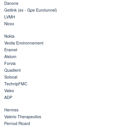
Danone
Getlink (ex - Gpe Eurotunnel)
LVMH
Nicox
Nokia
Veolia Environnement
Eramet
Alstom
Forvia
Quadient
Solocal
TechnipFMC
Valeo
ADP
Hermes
Valerio Therapeutics
Pernod Ricard