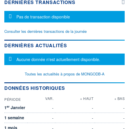
DERNIÈRES TRANSACTIONS
Message d'information
Pas de transaction disponible
Consulter les dernières transactions de la journée
DERNIÈRES ACTUALITÉS
Message d'information
Aucune donnée n'est actuellement disponible.
Toutes les actualités à propos de MONGODB-A
DONNÉES HISTORIQUES
VAR.
+ HAUT
+ BAS
PÉRIODE
er
1
Janvier
-
-
-
1 semaine
-
-
-
1 mois
-
-
-