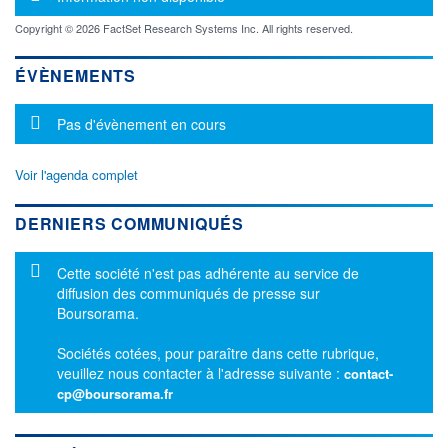
Copyright © 2026 FactSet Research Systems Inc. All rights reserved.
ÉVÈNEMENTS
Message d'information
Pas d'évènement en cours
Voir l'agenda complet
DERNIERS COMMUNIQUÉS
Message d'information
Cette société n'est pas adhérente au service de
diffusion des communiqués de presse sur
Boursorama.
Sociétés cotées, pour paraître dans cette rubrique,
veuillez nous contacter à l'adresse suivante :
contact-
cp@boursorama.fr