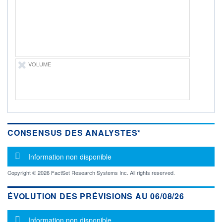
-
PROCHAIN
DIVIDENDE
-
ÉLIGIBILITÉ
Non éligible
VOLUME
Boursobank
+ PORTEFEUILLE
+ LISTE
CONSENSUS DES ANALYSTES*
Message d'information
Information non disponible
Copyright © 2026 FactSet Research Systems Inc. All rights reserved.
ÉVOLUTION DES PRÉVISIONS AU 06/08/26
Message d'information
Information non disponible