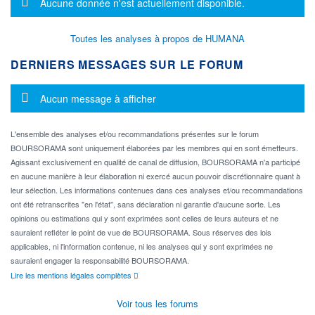
Message d'information
Aucune donnée n'est actuellement disponible.
Toutes les analyses à propos de HUMANA
DERNIERS MESSAGES SUR LE FORUM
Message d'information
Aucun message à afficher
L'ensemble des analyses et/ou recommandations présentes sur le forum
BOURSORAMA sont uniquement élaborées par les membres qui en sont émetteurs.
Agissant exclusivement en qualité de canal de diffusion, BOURSORAMA n'a participé
en aucune manière à leur élaboration ni exercé aucun pouvoir discrétionnaire quant à
leur sélection. Les informations contenues dans ces analyses et/ou recommandations
ont été retranscrites "en l'état", sans déclaration ni garantie d'aucune sorte. Les
opinions ou estimations qui y sont exprimées sont celles de leurs auteurs et ne
sauraient refléter le point de vue de BOURSORAMA. Sous réserves des lois
applicables, ni l'information contenue, ni les analyses qui y sont exprimées ne
sauraient engager la responsabilité BOURSORAMA.
Lire les mentions légales complètes
Voir tous les forums