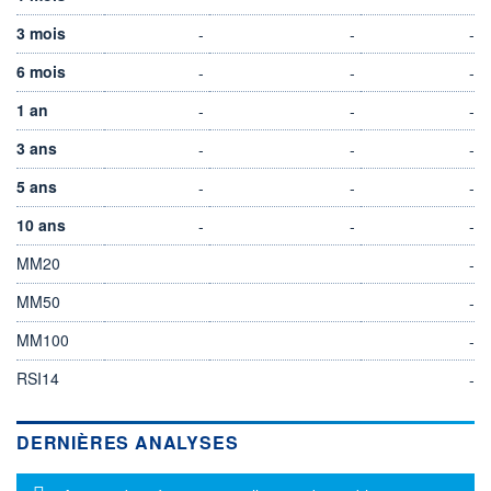
3 mois
-
-
-
6 mois
-
-
-
1 an
-
-
-
3 ans
-
-
-
5 ans
-
-
-
10 ans
-
-
-
MM20
-
MM50
-
MM100
-
RSI14
-
DERNIÈRES ANALYSES