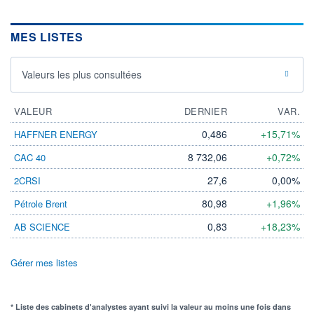
MES LISTES
Valeurs les plus consultées
VALEUR
DERNIER
VAR.
0,486
+15,71%
HAFFNER ENERGY
8 732,06
+0,72%
CAC 40
27,6
0,00%
2CRSI
80,98
+1,96%
Pétrole Brent
0,83
+18,23%
AB SCIENCE
Gérer mes listes
* Liste des cabinets d'analystes ayant suivi la valeur au moins une fois dans