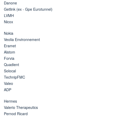
Danone
Getlink (ex - Gpe Eurotunnel)
LVMH
Nicox
Nokia
Veolia Environnement
Eramet
Alstom
Forvia
Quadient
Solocal
TechnipFMC
Valeo
ADP
Hermes
Valerio Therapeutics
Pernod Ricard