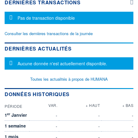
DERNIÈRES TRANSACTIONS
Message d'information
Pas de transaction disponible
Consulter les dernières transactions de la journée
DERNIÈRES ACTUALITÉS
Message d'information
Aucune donnée n'est actuellement disponible.
Toutes les actualités à propos de HUMANA
DONNÉES HISTORIQUES
VAR.
+ HAUT
+ BAS
PÉRIODE
er
1
Janvier
-
-
-
1 semaine
-
-
-
1 mois
-
-
-