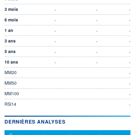
3 mois
-
-
-
6 mois
-
-
-
1 an
-
-
-
3 ans
-
-
-
5 ans
-
-
-
10 ans
-
-
-
MM20
-
MM50
-
MM100
-
RSI14
-
DERNIÈRES ANALYSES