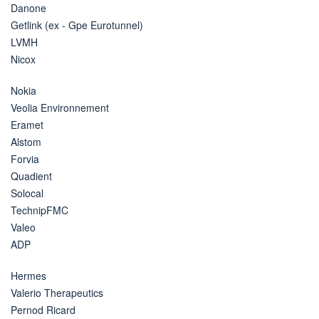
Danone
Getlink (ex - Gpe Eurotunnel)
LVMH
Nicox
Nokia
Veolia Environnement
Eramet
Alstom
Forvia
Quadient
Solocal
TechnipFMC
Valeo
ADP
Hermes
Valerio Therapeutics
Pernod Ricard