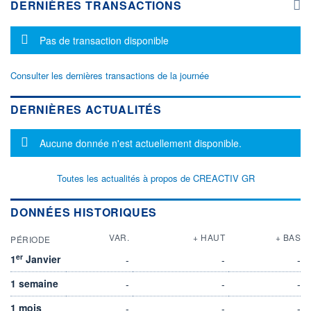
DERNIÈRES TRANSACTIONS
Message d'information
Pas de transaction disponible
Consulter les dernières transactions de la journée
DERNIÈRES ACTUALITÉS
Message d'information
Aucune donnée n'est actuellement disponible.
Toutes les actualités à propos de CREACTIV GR
DONNÉES HISTORIQUES
VAR.
+ HAUT
+ BAS
PÉRIODE
er
1
Janvier
-
-
-
1 semaine
-
-
-
1 mois
-
-
-