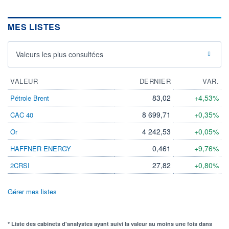
MES LISTES
Valeurs les plus consultées
VALEUR
DERNIER
VAR.
83,02
+4,53%
Pétrole Brent
8 699,71
+0,35%
CAC 40
4 242,53
+0,05%
Or
0,461
+9,76%
HAFFNER ENERGY
27,82
+0,80%
2CRSI
Gérer mes listes
* Liste des cabinets d'analystes ayant suivi la valeur au moins une fois dans