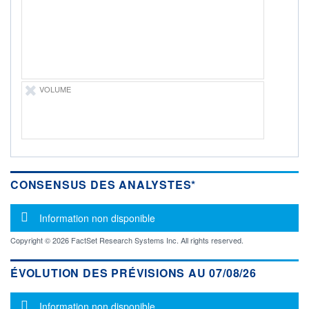
-
PROCHAIN
DIVIDENDE
-
ÉLIGIBILITÉ
Non éligible
Boursobank
VOLUME
+ PORTEFEUILLE
+ LISTE
CONSENSUS DES ANALYSTES*
Message d'information
Information non disponible
Copyright © 2026 FactSet Research Systems Inc. All rights reserved.
ÉVOLUTION DES PRÉVISIONS AU 07/08/26
Message d'information
Information non disponible