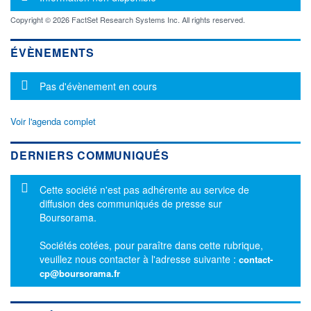
Copyright © 2026 FactSet Research Systems Inc. All rights reserved.
ÉVÈNEMENTS
Message d'information
Pas d'évènement en cours
Voir l'agenda complet
DERNIERS COMMUNIQUÉS
Message d'information
Cette société n'est pas adhérente au service de
diffusion des communiqués de presse sur
Boursorama.
Sociétés cotées, pour paraître dans cette rubrique,
veuillez nous contacter à l'adresse suivante :
contact-
cp@boursorama.fr