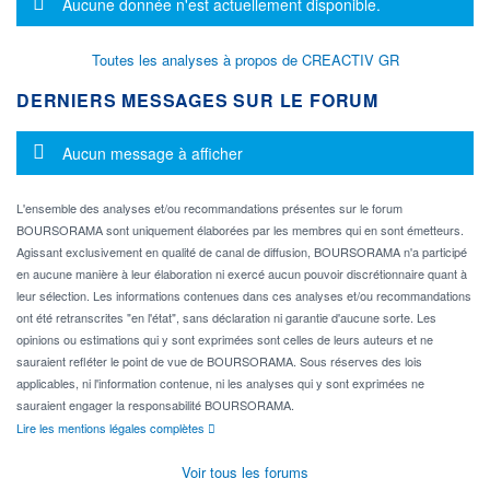
Message d'information
Aucune donnée n'est actuellement disponible.
Toutes les analyses à propos de CREACTIV GR
DERNIERS MESSAGES SUR LE FORUM
Message d'information
Aucun message à afficher
L'ensemble des analyses et/ou recommandations présentes sur le forum
BOURSORAMA sont uniquement élaborées par les membres qui en sont émetteurs.
Agissant exclusivement en qualité de canal de diffusion, BOURSORAMA n'a participé
en aucune manière à leur élaboration ni exercé aucun pouvoir discrétionnaire quant à
leur sélection. Les informations contenues dans ces analyses et/ou recommandations
ont été retranscrites "en l'état", sans déclaration ni garantie d'aucune sorte. Les
opinions ou estimations qui y sont exprimées sont celles de leurs auteurs et ne
sauraient refléter le point de vue de BOURSORAMA. Sous réserves des lois
applicables, ni l'information contenue, ni les analyses qui y sont exprimées ne
sauraient engager la responsabilité BOURSORAMA.
Lire les mentions légales complètes
Voir tous les forums