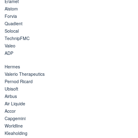
Eramet
Alstom
Forvia
Quadient
Solocal
TechnipFMC
Valeo
ADP
Hermes
Valerio Therapeutics
Pernod Ricard
Ubisoft
Airbus
Air Liquide
Accor
Capgemini
Worldline
Kleaholding