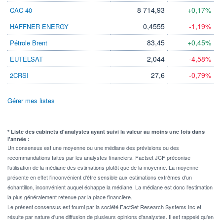
8 714,93
+0,17%
CAC 40
0,4555
-1,19%
HAFFNER ENERGY
83,45
+0,45%
Pétrole Brent
2,044
-4,58%
EUTELSAT
27,6
-0,79%
2CRSI
Gérer mes listes
* Liste des cabinets d'analystes ayant suivi la valeur au moins une fois dans
l'année :
Un consensus est une moyenne ou une médiane des prévisions ou des
recommandations faites par les analystes financiers. Factset JCF préconise
l'utilisation de la médiane des estimations plutôt que de la moyenne. La moyenne
présente en effet l'inconvénient d'être sensible aux estimations extrêmes d'un
échantillon, inconvénient auquel échappe la médiane. La médiane est donc l'estimation
la plus généralement retenue par la place financière.
Le présent consensus est fourni par la société FactSet Research Systems Inc et
résulte par nature d'une diffusion de plusieurs opinions d'analystes. Il est rappelé qu'en