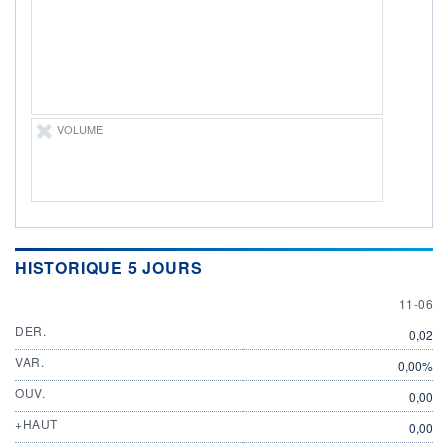
DIVIDENDE
0,00 CAD
-
PROCHAIN
DIVIDENDE
-
ÉLIGIBILITÉ
VOLUME
Non éligible
Boursobank
+ PORTEFEUILLE
+ LISTE
HISTORIQUE 5 JOURS
11 JUN
11-06
DER.
0,02
VAR.
0,00%
OUV.
0,00
+HAUT
0,00