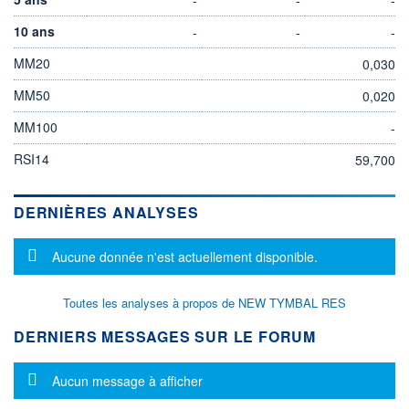
10 ans
-
-
-
MM20
0,030
MM50
0,020
MM100
-
RSI14
59,700
DERNIÈRES ANALYSES
Message d'information
Aucune donnée n'est actuellement disponible.
Toutes les analyses à propos de NEW TYMBAL RES
DERNIERS MESSAGES SUR LE FORUM
Message d'information
Aucun message à afficher