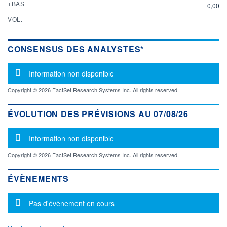
+BAS
0,00
VOL.
-
CONSENSUS DES ANALYSTES*
Message d'information
Information non disponible
Copyright © 2026 FactSet Research Systems Inc. All rights reserved.
ÉVOLUTION DES PRÉVISIONS AU 07/08/26
Message d'information
Information non disponible
Copyright © 2026 FactSet Research Systems Inc. All rights reserved.
ÉVÈNEMENTS
Message d'information
Pas d'évènement en cours