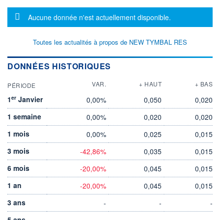
Message d'information
Aucune donnée n'est actuellement disponible.
Toutes les actualités à propos de NEW TYMBAL RES
DONNÉES HISTORIQUES
VAR.
+ HAUT
+ BAS
PÉRIODE
er
1
Janvier
0,00%
0,050
0,020
1 semaine
0,00%
0,020
0,020
1 mois
0,00%
0,025
0,015
3 mois
-42,86%
0,035
0,015
6 mois
-20,00%
0,045
0,015
1 an
-20,00%
0,045
0,015
3 ans
-
-
-
5 ans
-
-
-