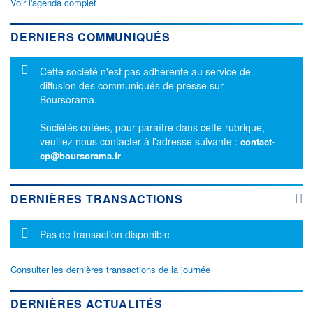
Voir l'agenda complet
DERNIERS COMMUNIQUÉS
Message d'information
Cette société n'est pas adhérente au service de
diffusion des communiqués de presse sur
Boursorama.
Sociétés cotées, pour paraître dans cette rubrique,
veuillez nous contacter à l'adresse suivante :
contact-
cp@boursorama.fr
DERNIÈRES TRANSACTIONS
Message d'information
Pas de transaction disponible
Consulter les dernières transactions de la journée
DERNIÈRES ACTUALITÉS