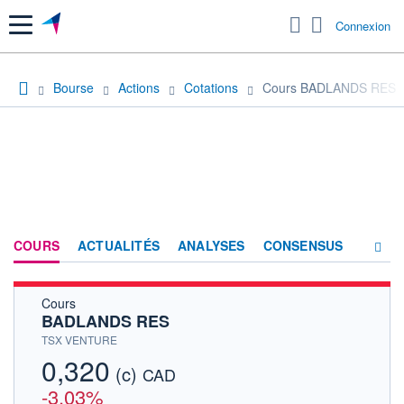
Menu
Connexion
Bourse
Actions
Cotations
Cours BADLANDS RES
COURS
ACTUALITÉS
ANALYSES
CONSENSUS
Cours
SOCIÉTÉ
BADLANDS RES
HISTORIQUE
TSX VENTURE
0,320
(c)
ACTIONNAIRES
CAD
-3,03%