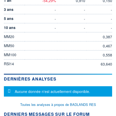
1 an
-54,29%
0,910
0,150
3 ans
-
-
-
5 ans
-
-
-
10 ans
-
-
-
MM20
0,387
MM50
0,467
MM100
0,558
RSI14
63,640
DERNIÈRES ANALYSES
Message d'information
Aucune donnée n'est actuellement disponible.
Toutes les analyses à propos de BADLANDS RES
DERNIERS MESSAGES SUR LE FORUM