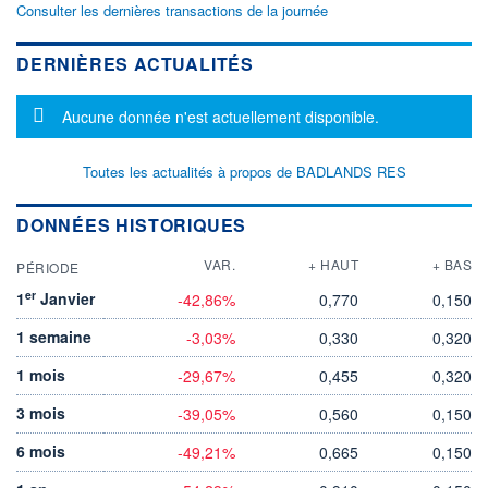
Consulter les dernières transactions de la journée
DERNIÈRES ACTUALITÉS
Message d'information
Aucune donnée n'est actuellement disponible.
Toutes les actualités à propos de BADLANDS RES
DONNÉES HISTORIQUES
VAR.
+ HAUT
+ BAS
PÉRIODE
er
1
Janvier
-42,86%
0,770
0,150
1 semaine
-3,03%
0,330
0,320
1 mois
-29,67%
0,455
0,320
3 mois
-39,05%
0,560
0,150
6 mois
-49,21%
0,665
0,150