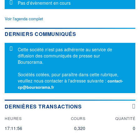
Message d'information
Pas d'évènement en cours
Voir l'agenda complet
DERNIERS COMMUNIQUÉS
Message d'information
Cette société n'est pas adhérente au service de
diffusion des communiqués de presse sur
Boursorama.
Sociétés cotées, pour paraître dans cette rubrique,
veuillez nous contacter à l'adresse suivante :
contact-
cp@boursorama.fr
DERNIÈRES TRANSACTIONS
HEURES
COURS
QUANTITÉ
17:11:56
0,320
0