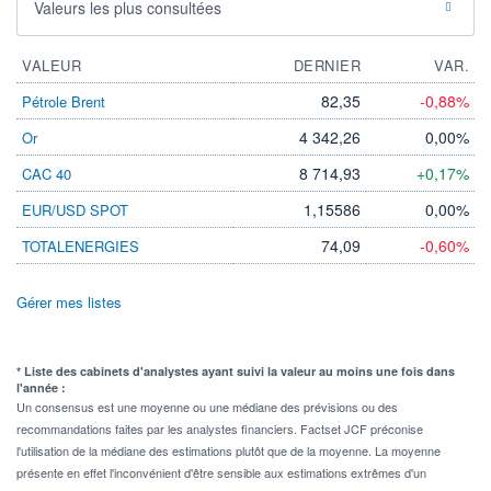
Valeurs les plus consultées
VALEUR
DERNIER
VAR.
82,35
-0,88%
Pétrole Brent
4 342,26
0,00%
Or
8 714,93
+0,17%
CAC 40
1,15586
0,00%
EUR/USD SPOT
74,09
-0,60%
TOTALENERGIES
Gérer mes listes
* Liste des cabinets d'analystes ayant suivi la valeur au moins une fois dans
l'année :
Un consensus est une moyenne ou une médiane des prévisions ou des
recommandations faites par les analystes financiers. Factset JCF préconise
l'utilisation de la médiane des estimations plutôt que de la moyenne. La moyenne
présente en effet l'inconvénient d'être sensible aux estimations extrêmes d'un