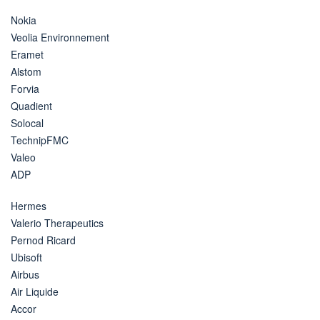
Nokia
Veolia Environnement
Eramet
Alstom
Forvia
Quadient
Solocal
TechnipFMC
Valeo
ADP
Hermes
Valerio Therapeutics
Pernod Ricard
Ubisoft
Airbus
Air Liquide
Accor