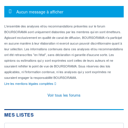
Message d'information
Aucun message à afficher
L'ensemble des analyses et/ou recommandations présentes sur le forum
BOURSORAMA sont uniquement élaborées par les membres qui en sont émetteurs.
Agissant exclusivement en qualité de canal de diffusion, BOURSORAMA n'a participé
en aucune manière à leur élaboration ni exercé aucun pouvoir discrétionnaire quant à
leur sélection. Les informations contenues dans ces analyses et/ou recommandations
ont été retranscrites "en l'état", sans déclaration ni garantie d'aucune sorte. Les
opinions ou estimations qui y sont exprimées sont celles de leurs auteurs et ne
sauraient refléter le point de vue de BOURSORAMA. Sous réserves des lois
applicables, ni l'information contenue, ni les analyses qui y sont exprimées ne
sauraient engager la responsabilité BOURSORAMA.
Lire les mentions légales complètes
Voir tous les forums
MES LISTES