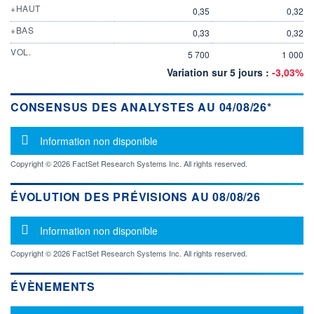
+HAUT
0,35
0,32
+BAS
0,33
0,32
VOL.
5 700
1 000
Variation sur 5 jours :
-3,03%
CONSENSUS DES ANALYSTES AU 04/08/26*
Message d'information
Information non disponible
Copyright © 2026 FactSet Research Systems Inc. All rights reserved.
ÉVOLUTION DES PRÉVISIONS AU 08/08/26
Message d'information
Information non disponible
Copyright © 2026 FactSet Research Systems Inc. All rights reserved.
ÉVÈNEMENTS