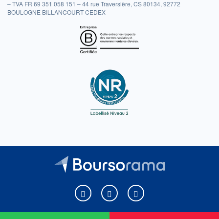
– TVA FR 69 351 058 151 – 44 rue Traversière, CS 80134, 92772
BOULOGNE BILLANCOURT CEDEX
Boursorama sur Facebook
Boursorama sur X
Boursorama sur Youtu