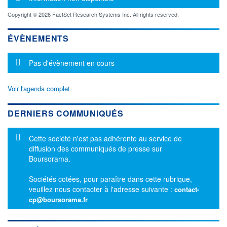
Copyright © 2026 FactSet Research Systems Inc. All rights reserved.
ÉVÈNEMENTS
Message d'information
Pas d'évènement en cours
Voir l'agenda complet
DERNIERS COMMUNIQUÉS
Message d'information
Cette société n'est pas adhérente au service de
diffusion des communiqués de presse sur
Boursorama.
Sociétés cotées, pour paraître dans cette rubrique,
veuillez nous contacter à l'adresse suivante :
contact-
cp@boursorama.fr