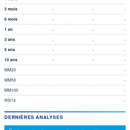
3 mois
-
-
-
6 mois
-
-
-
1 an
-
-
-
3 ans
-
-
-
5 ans
-
-
-
10 ans
-
-
-
MM20
-
MM50
-
MM100
-
RSI14
-
DERNIÈRES ANALYSES