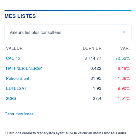
MES LISTES
Valeurs les plus consultées
VALEUR
DERNIER
VAR.
8 744,77
+0,52%
CAC 40
0,422
-8,46%
HAFFNER ENERGY
81,95
-1,36%
Pétrole Brent
1,93
-9,90%
EUTELSAT
27,4
-1,51%
2CRSI
Gérer mes listes
* Liste des cabinets d'analystes ayant suivi la valeur au moins une fois dans