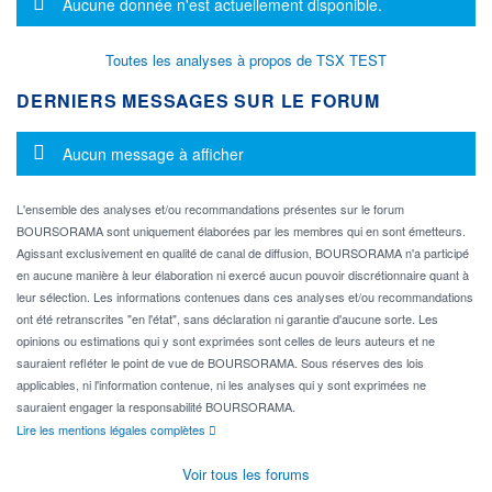
Message d'information
Aucune donnée n'est actuellement disponible.
Toutes les analyses à propos de TSX TEST
DERNIERS MESSAGES SUR LE FORUM
Message d'information
Aucun message à afficher
L'ensemble des analyses et/ou recommandations présentes sur le forum
BOURSORAMA sont uniquement élaborées par les membres qui en sont émetteurs.
Agissant exclusivement en qualité de canal de diffusion, BOURSORAMA n'a participé
en aucune manière à leur élaboration ni exercé aucun pouvoir discrétionnaire quant à
leur sélection. Les informations contenues dans ces analyses et/ou recommandations
ont été retranscrites "en l'état", sans déclaration ni garantie d'aucune sorte. Les
opinions ou estimations qui y sont exprimées sont celles de leurs auteurs et ne
sauraient refléter le point de vue de BOURSORAMA. Sous réserves des lois
applicables, ni l'information contenue, ni les analyses qui y sont exprimées ne
sauraient engager la responsabilité BOURSORAMA.
Lire les mentions légales complètes
Voir tous les forums