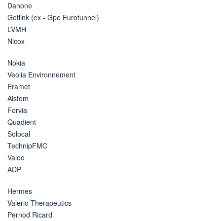
Danone
Getlink (ex - Gpe Eurotunnel)
LVMH
Nicox
Nokia
Veolia Environnement
Eramet
Alstom
Forvia
Quadient
Solocal
TechnipFMC
Valeo
ADP
Hermes
Valerio Therapeutics
Pernod Ricard