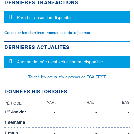
DERNIÈRES TRANSACTIONS
Message d'information
Pas de transaction disponible
Consulter les dernières transactions de la journée
DERNIÈRES ACTUALITÉS
Message d'information
Aucune donnée n'est actuellement disponible.
Toutes les actualités à propos de TSX TEST
DONNÉES HISTORIQUES
VAR.
+ HAUT
+ BAS
PÉRIODE
er
1
Janvier
-
-
-
1 semaine
-
-
-
1 mois
-
-
-