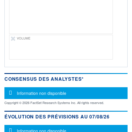
PROCHAIN
DIVIDENDE
-
ÉLIGIBILITÉ
Non éligible
Boursobank
VOLUME
+ PORTEFEUILLE
+ LISTE
CONSENSUS DES ANALYSTES*
Message d'information
Information non disponible
Copyright © 2026 FactSet Research Systems Inc. All rights reserved.
ÉVOLUTION DES PRÉVISIONS AU 07/08/26
Message d'information
Information non disponible