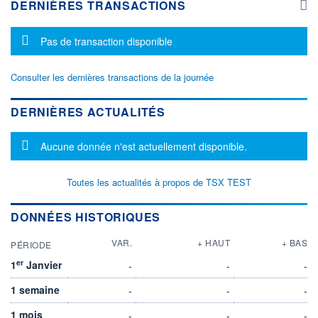
DERNIÈRES TRANSACTIONS
Message d'information
Pas de transaction disponible
Consulter les dernières transactions de la journée
DERNIÈRES ACTUALITÉS
Message d'information
Aucune donnée n'est actuellement disponible.
Toutes les actualités à propos de TSX TEST
DONNÉES HISTORIQUES
VAR.
+ HAUT
+ BAS
PÉRIODE
er
1
Janvier
-
-
-
1 semaine
-
-
-
1 mois
-
-
-