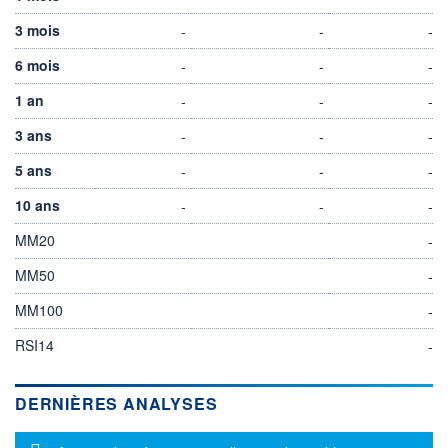
3 mois
-
-
-
6 mois
-
-
-
1 an
-
-
-
3 ans
-
-
-
5 ans
-
-
-
10 ans
-
-
-
MM20
-
MM50
-
MM100
-
RSI14
-
DERNIÈRES ANALYSES