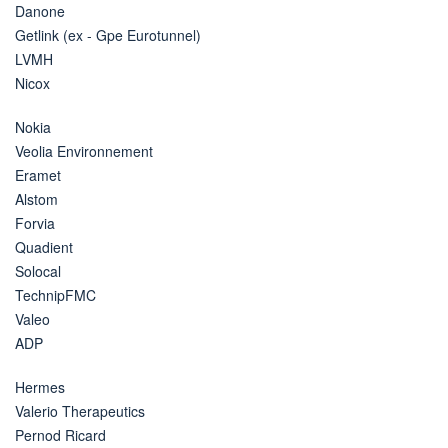
Danone
Getlink (ex - Gpe Eurotunnel)
LVMH
Nicox
Nokia
Veolia Environnement
Eramet
Alstom
Forvia
Quadient
Solocal
TechnipFMC
Valeo
ADP
Hermes
Valerio Therapeutics
Pernod Ricard