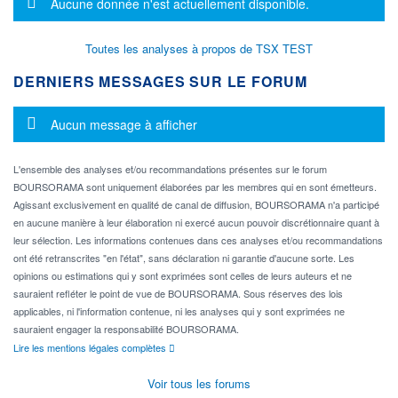
Message d'information
Aucune donnée n'est actuellement disponible.
Toutes les analyses à propos de TSX TEST
DERNIERS MESSAGES SUR LE FORUM
Message d'information
Aucun message à afficher
L'ensemble des analyses et/ou recommandations présentes sur le forum
BOURSORAMA sont uniquement élaborées par les membres qui en sont émetteurs.
Agissant exclusivement en qualité de canal de diffusion, BOURSORAMA n'a participé
en aucune manière à leur élaboration ni exercé aucun pouvoir discrétionnaire quant à
leur sélection. Les informations contenues dans ces analyses et/ou recommandations
ont été retranscrites "en l'état", sans déclaration ni garantie d'aucune sorte. Les
opinions ou estimations qui y sont exprimées sont celles de leurs auteurs et ne
sauraient refléter le point de vue de BOURSORAMA. Sous réserves des lois
applicables, ni l'information contenue, ni les analyses qui y sont exprimées ne
sauraient engager la responsabilité BOURSORAMA.
Lire les mentions légales complètes
Voir tous les forums