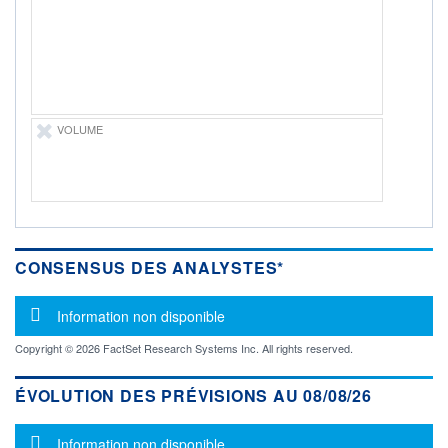
PROCHAIN
DIVIDENDE
-
ÉLIGIBILITÉ
Non éligible
Boursobank
VOLUME
+ PORTEFEUILLE
+ LISTE
CONSENSUS DES ANALYSTES*
Message d'information
Information non disponible
Copyright © 2026 FactSet Research Systems Inc. All rights reserved.
ÉVOLUTION DES PRÉVISIONS AU 08/08/26
Message d'information
Information non disponible