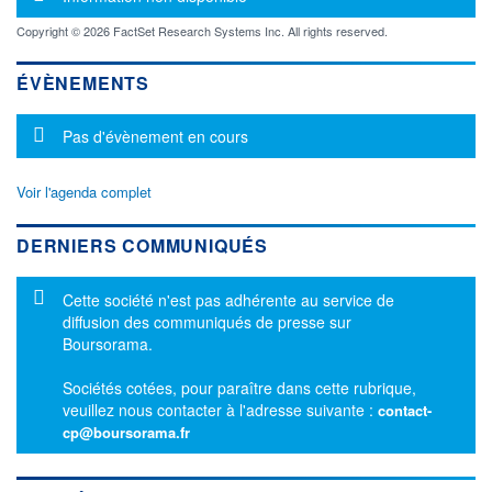
Copyright © 2026 FactSet Research Systems Inc. All rights reserved.
ÉVÈNEMENTS
Message d'information
Pas d'évènement en cours
Voir l'agenda complet
DERNIERS COMMUNIQUÉS
Message d'information
Cette société n'est pas adhérente au service de
diffusion des communiqués de presse sur
Boursorama.
Sociétés cotées, pour paraître dans cette rubrique,
veuillez nous contacter à l'adresse suivante :
contact-
cp@boursorama.fr