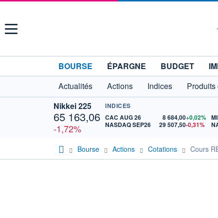
Menu
BOURSE
ÉPARGNE
BUDGET
IM
Actualités
Actions
Indices
Produits
Nikkei 225
INDICES
65 163,06
CAC AUG 26
8 684,00
+0,02%
MI
NASDAQ SEP26
29 507,50
-0,31%
N
-1,72%
Bourse
Actions
Cotations
Cours 