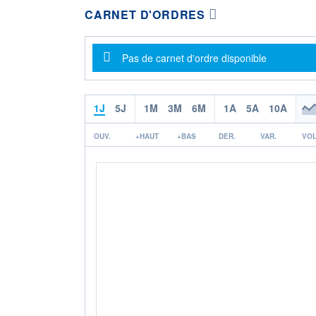
CARNET D'ORDRES
Message d'information
Pas de carnet d'ordre disponible
1J
5J
1M
3M
6M
1A
5A
10A
OUV.
+HAUT
+BAS
DER.
VAR.
VOL