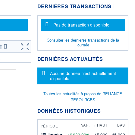
DERNIÈRES TRANSACTIONS
Message d'information
Pas de transaction disponible
Consulter les dernières transactions de la
journée
DERNIÈRES ACTUALITÉS
.
Message d'information
Aucune donnée n'est actuellement
disponible.
Toutes les actualités à propos de RELIANCE
RESOURCES
DONNÉES HISTORIQUES
VAR.
+ HAUT
+ BAS
PÉRIODE
er
1
Janvier
+9 080,00%
45,900
45,900