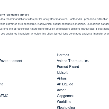
 une fois dans l'année :
 recommandations faites par les analystes financiers. Factset JCF préconise l'utilisation 
tions extrêmes d'un échantillon, inconvénient auquel échappe la médiane. La médiane est donc
stems Inc et résulte par nature d'une diffusion de plusieurs opinions d'analystes. Il est 
n des analystes financiers. A toutes fins utiles, les opinions de chaque analyste financier aya
Hermes
 Environnement
Valerio Therapeutics
Pernod Ricard
Ubisoft
Airbus
nt
Air Liquide
Accor
ipFMC
Capgemini
Worldline
Kleaholding