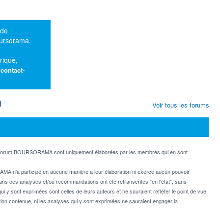
 de
oursorama.
rique,
:
contact-
M
Voir tous les forums
e forum BOURSORAMA sont uniquement élaborées par les membres qui en sont
MA n'a participé en aucune manière à leur élaboration ni exercé aucun pouvoir
dans ces analyses et/ou recommandations ont été retranscrites "en l'état", sans
ui y sont exprimées sont celles de leurs auteurs et ne sauraient refléter le point de vue
on contenue, ni les analyses qui y sont exprimées ne sauraient engager la