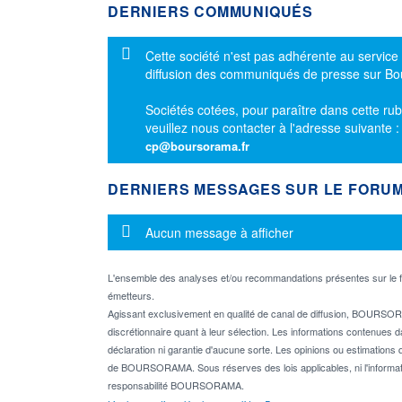
DERNIERS COMMUNIQUÉS
Message d'information
Cette société n'est pas adhérente au service
diffusion des communiqués de presse sur B
Sociétés cotées, pour paraître dans cette rub
veuillez nous contacter à l'adresse suivante 
cp@boursorama.fr
DERNIERS MESSAGES SUR LE FORU
Message d'information
Aucun message à afficher
L'ensemble des analyses et/ou recommandations présentes sur l
émetteurs.
Agissant exclusivement en qualité de canal de diffusion, BOURSORA
discrétionnaire quant à leur sélection. Les informations contenues 
déclaration ni garantie d'aucune sorte. Les opinions ou estimations q
de BOURSORAMA. Sous réserves des lois applicables, ni l'informati
responsabilité BOURSORAMA.