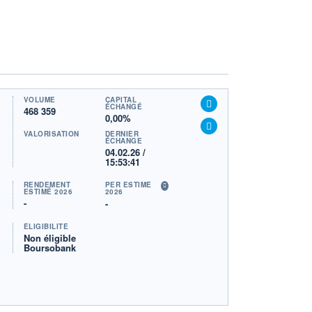
VOLUME
CAPITAL
ÉCHANGÉ
468 359
0,00%
VALORISATION
DERNIER
ÉCHANGE
04.02.26 /
15:53:41
RENDEMENT
PER ESTIMÉ
ESTIMÉ 2026
2026
-
-
ÉLIGIBILITÉ
Non éligible
Boursobank