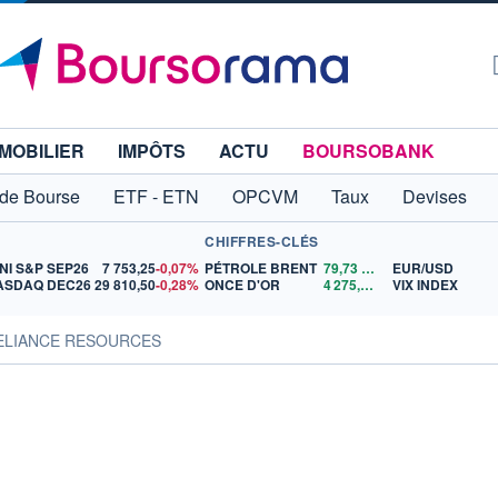
MOBILIER
IMPÔTS
ACTU
BOURSOBANK
 de Bourse
ETF - ETN
OPCVM
Taux
Devises
CHIFFRES-CLÉS
NI S&P SEP26
7 753,25
-0,07%
PÉTROLE BRENT
79,73
$US
EUR/USD
ASDAQ DEC26
29 810,50
-0,28%
ONCE D'OR
4 275,72
$US
VIX INDEX
RELIANCE RESOURCES