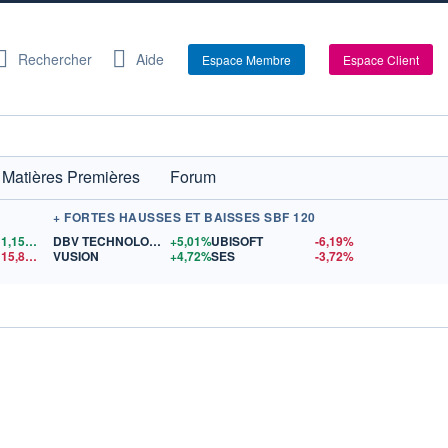
Rechercher
Aide
Espace Membre
Espace Client
Matières Premières
Forum
+ FORTES HAUSSES ET BAISSES SBF 120
1,1556
$US
DBV TECHNOLOGIES
+5,01%
UBISOFT
-6,19%
15,81
$US
VUSION
+4,72%
SES
-3,72%