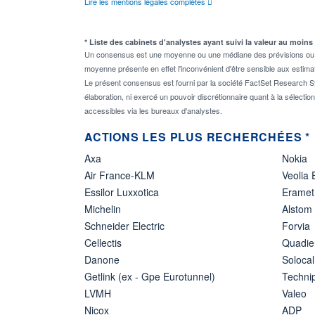
Lire les mentions légales complètes
* Liste des cabinets d'analystes ayant suivi la valeur au moins
Un consensus est une moyenne ou une médiane des prévisions ou des
moyenne présente en effet l'inconvénient d'être sensible aux estima
Le présent consensus est fourni par la société FactSet Research Sy
élaboration, ni exercé un pouvoir discrétionnaire quant à la sélectio
accessibles via les bureaux d'analystes.
ACTIONS LES PLUS RECHERCHÉES *
Axa
Nokia
Air France-KLM
Veolia
Essilor Luxxotica
Eramet
Michelin
Alstom
Schneider Electric
Forvia
Cellectis
Quadie
Danone
Solocal
Getlink (ex - Gpe Eurotunnel)
Techn
LVMH
Valeo
Nicox
ADP