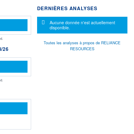
DERNIÈRES ANALYSES
Message d'information
Aucune donnée n'est actuellement
disponible.
d.
Toutes les analyses à propos de RELIANCE
/26
RESOURCES
d.