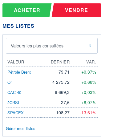
ACHETER
VENDRE
MES LISTES
Valeurs les plus consultées
VALEUR
DERNIER
VAR.
79,71
+0,37%
Pétrole Brent
4 275,72
+0,68%
Or
8 669,3
+0,03%
CAC 40
27,6
+8,07%
2CRSI
108,27
-13,61%
SPACEX
Gérer mes listes