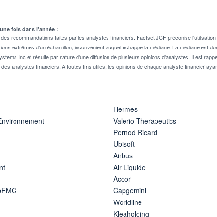
 une fois dans l'année :
 recommandations faites par les analystes financiers. Factset JCF préconise l'utilisation 
tions extrêmes d'un échantillon, inconvénient auquel échappe la médiane. La médiane est donc
stems Inc et résulte par nature d'une diffusion de plusieurs opinions d'analystes. Il est 
n des analystes financiers. A toutes fins utiles, les opinions de chaque analyste financier aya
Hermes
 Environnement
Valerio Therapeutics
Pernod Ricard
Ubisoft
Airbus
nt
Air Liquide
Accor
ipFMC
Capgemini
Worldline
Kleaholding