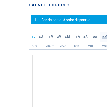
CARNET D'ORDRES
Message d'information
Pas de carnet d'ordre disponible
1J
5J
1M
3M
6M
1A
5A
10A
OUV.
+HAUT
+BAS
DER.
VAR.
VOL