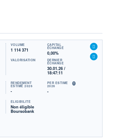
VOLUME
CAPITAL
ÉCHANGÉ
1 114 371
0,00%
VALORISATION
DERNIER
ÉCHANGE
30.01.26 /
18:47:11
RENDEMENT
PER ESTIMÉ
ESTIMÉ 2026
2026
-
-
ÉLIGIBILITÉ
Non éligible
Boursobank