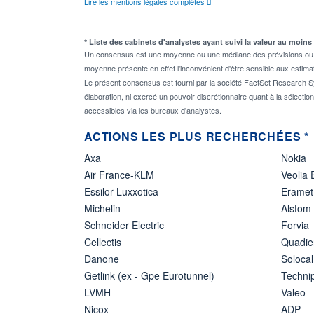
Lire les mentions légales complètes
* Liste des cabinets d'analystes ayant suivi la valeur au moins
Un consensus est une moyenne ou une médiane des prévisions ou des
moyenne présente en effet l'inconvénient d'être sensible aux estima
Le présent consensus est fourni par la société FactSet Research Sy
élaboration, ni exercé un pouvoir discrétionnaire quant à la sélectio
accessibles via les bureaux d'analystes.
ACTIONS LES PLUS RECHERCHÉES *
Axa
Nokia
Air France-KLM
Veolia
Essilor Luxxotica
Eramet
Michelin
Alstom
Schneider Electric
Forvia
Cellectis
Quadie
Danone
Solocal
Getlink (ex - Gpe Eurotunnel)
Techn
LVMH
Valeo
Nicox
ADP