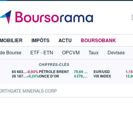
MOBILIER
IMPÔTS
ACTU
BOURSOBANK
 de Bourse
ETF - ETN
OPCVM
Taux
Devises
CHIFFRES-CLÉS
65 683,26
-0,93%
PÉTROLE BRENT
79,69
$US
EUR/USD
26 187,84
+0,24%
ONCE D'OR
4 279,11
$US
VIX INDEX
15,9
NORTHGATE MINERALS CORP