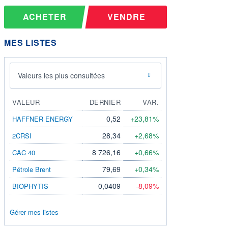
ACHETER
VENDRE
MES LISTES
Valeurs les plus consultées
VALEUR
DERNIER
VAR.
0,52
+23,81%
HAFFNER ENERGY
28,34
+2,68%
2CRSI
8 726,16
+0,66%
CAC 40
79,69
+0,34%
Pétrole Brent
0,0409
-8,09%
BIOPHYTIS
Gérer mes listes