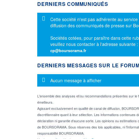
DERNIERS COMMUNIQUÉS
Message d'information
Cette société n'est pas adhérente au service
diffusion des communiqués de presse sur B
Sociétés cotées, pour paraître dans cette rub
veuillez nous contacter à l'adresse suivante 
cp@boursorama.fr
DERNIERS MESSAGES SUR LE FORU
Message d'information
Aucun message à afficher
L'ensemble des analyses et/ou recommandations présentes sur l
émetteurs.
Agissant exclusivement en qualité de canal de diffusion, BOURSORA
discrétionnaire quant à leur sélection. Les informations contenues 
déclaration ni garantie d'aucune sorte. Les opinions ou estimations q
de BOURSORAMA. Sous réserves des lois applicables, ni l'informati
responsabilité BOURSORAMA.