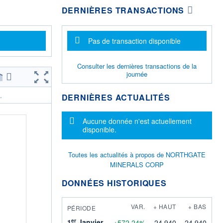
DERNIÈRES TRANSACTIONS
Message d'information
Pas de transaction disponible
Consulter les dernières transactions de la
journée
DERNIÈRES ACTUALITÉS
.
Message d'information
Aucune donnée n'est actuellement
disponible.
Toutes les actualités à propos de NORTHGATE
MINERALS CORP
DONNÉES HISTORIQUES
VAR.
+ HAUT
+ BAS
PÉRIODE
er
1
Janvier
+572,24%
24,940
24,940