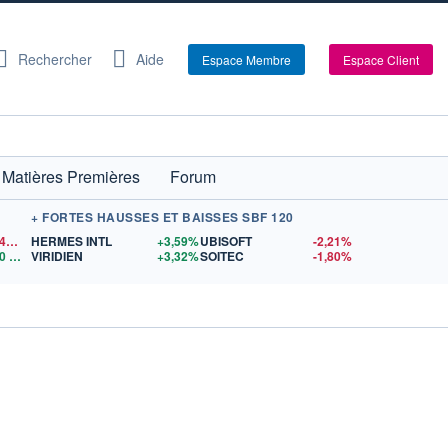
Rechercher
Aide
Espace Membre
Espace Client
Matières Premières
Forum
+ FORTES HAUSSES ET BAISSES SBF 120
1,1543
$US
HERMES INTL
+3,59%
UBISOFT
-2,21%
0
$US
VIRIDIEN
+3,32%
SOITEC
-1,80%