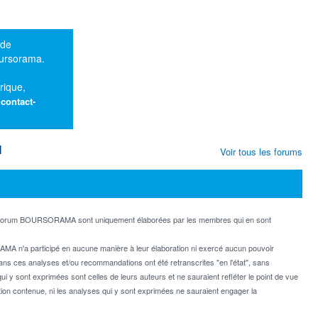
 de
oursorama.
rique,
:
contact-
M
Voir tous les forums
e forum BOURSORAMA sont uniquement élaborées par les membres qui en sont
MA n'a participé en aucune manière à leur élaboration ni exercé aucun pouvoir
dans ces analyses et/ou recommandations ont été retranscrites "en l'état", sans
ui y sont exprimées sont celles de leurs auteurs et ne sauraient refléter le point de vue
on contenue, ni les analyses qui y sont exprimées ne sauraient engager la