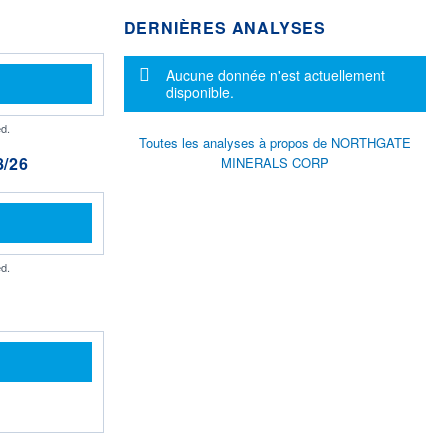
DERNIÈRES ANALYSES
Message d'information
Aucune donnée n'est actuellement
disponible.
d.
Toutes les analyses à propos de NORTHGATE
/26
MINERALS CORP
d.