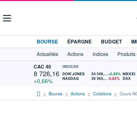
Menu
BOURSE
ÉPARGNE
BUDGET
IM
Actualités
Actions
Indices
Produits
CAC 40
INDICES
8 726,16
DOW JONES
54 349,12
+0,49%
NIKKEI
NASDAQ
26 363,44
-0,83%
DAX
+0,66%
Bourse
Actions
Cotations
Cours 