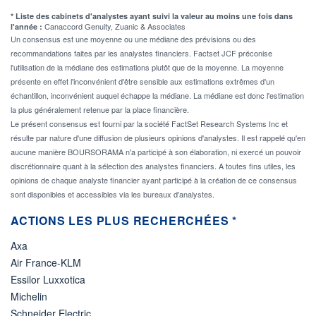
* Liste des cabinets d'analystes ayant suivi la valeur au moins une fois dans
Canaccord Genuity, Zuanic & Associates
l'année :
Un consensus est une moyenne ou une médiane des prévisions ou des
recommandations faites par les analystes financiers. Factset JCF préconise
l'utilisation de la médiane des estimations plutôt que de la moyenne. La moyenne
présente en effet l'inconvénient d'être sensible aux estimations extrêmes d'un
échantillon, inconvénient auquel échappe la médiane. La médiane est donc l'estimation
la plus généralement retenue par la place financière.
Le présent consensus est fourni par la société FactSet Research Systems Inc et
résulte par nature d'une diffusion de plusieurs opinions d'analystes. Il est rappelé qu'en
aucune manière BOURSORAMA n'a participé à son élaboration, ni exercé un pouvoir
discrétionnaire quant à la sélection des analystes financiers. A toutes fins utiles, les
opinions de chaque analyste financier ayant participé à la création de ce consensus
sont disponibles et accessibles via les bureaux d'analystes.
ACTIONS LES PLUS RECHERCHÉES *
Axa
Air France-KLM
Essilor Luxxotica
Michelin
Schneider Electric