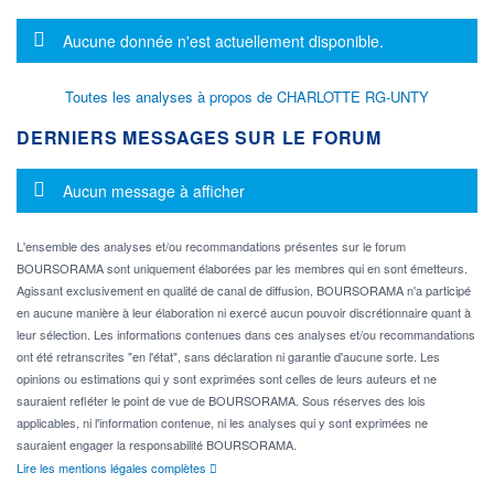
Message d'information
Aucune donnée n'est actuellement disponible.
Toutes les analyses à propos de CHARLOTTE RG-UNTY
DERNIERS MESSAGES SUR LE FORUM
Message d'information
Aucun message à afficher
L'ensemble des analyses et/ou recommandations présentes sur le forum
BOURSORAMA sont uniquement élaborées par les membres qui en sont émetteurs.
Agissant exclusivement en qualité de canal de diffusion, BOURSORAMA n'a participé
en aucune manière à leur élaboration ni exercé aucun pouvoir discrétionnaire quant à
leur sélection. Les informations contenues dans ces analyses et/ou recommandations
ont été retranscrites "en l'état", sans déclaration ni garantie d'aucune sorte. Les
opinions ou estimations qui y sont exprimées sont celles de leurs auteurs et ne
sauraient refléter le point de vue de BOURSORAMA. Sous réserves des lois
applicables, ni l'information contenue, ni les analyses qui y sont exprimées ne
sauraient engager la responsabilité BOURSORAMA.
Lire les mentions légales complètes