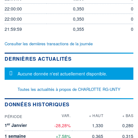
22:00:00
0,350
0
22:00:00
0,350
0
21:59:59
0,355
0
Consulter les dernières transactions de la journée
DERNIÈRES ACTUALITÉS
Message d'information
Aucune donnée n'est actuellement disponible.
Toutes les actualités à propos de CHARLOTTE RG-UNTY
DONNÉES HISTORIQUES
VAR.
+ HAUT
+ BAS
PÉRIODE
er
1
Janvier
-28,28%
1,330
0,280
1 semaine
+7,58%
0,365
0,315