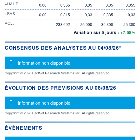
+HAUT
0,00
0,365
0,35
0,35
0,355
+BAS
0,00
0,315
0,33
0,335
0,33
VOL.
-
238 692
26 000
39 300
25 300
Variation sur 5 jours :
+7,58%
CONSENSUS DES ANALYSTES AU 04/08/26*
Message d'information
Information non disponible
Copyright © 2026 FactSet Research Systems Inc. All rights reserved.
ÉVOLUTION DES PRÉVISIONS AU 08/08/26
Message d'information
Information non disponible
Copyright © 2026 FactSet Research Systems Inc. All rights reserved.
ÉVÈNEMENTS