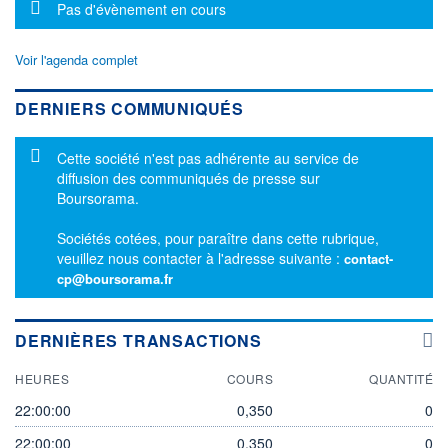
Message d'information
Pas d'évènement en cours
Voir l'agenda complet
DERNIERS COMMUNIQUÉS
Message d'information
Cette société n'est pas adhérente au service de
diffusion des communiqués de presse sur
Boursorama.
Sociétés cotées, pour paraître dans cette rubrique,
veuillez nous contacter à l'adresse suivante :
contact-
cp@boursorama.fr
DERNIÈRES TRANSACTIONS
HEURES
COURS
QUANTITÉ
22:00:00
0,350
0
22:00:00
0,350
0