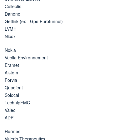
Cellectis
Danone
Getlink (ex - Gpe Eurotunnel)
LVMH
Nicox
Nokia
Veolia Environnement
Eramet
Alstom
Forvia
Quadient
Solocal
TechnipFMC
Valeo
ADP
Hermes
Valerio Therapeutics