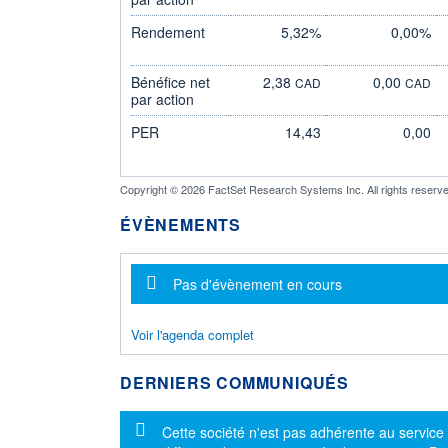
Rendement
5,32%
0,00%
Bénéfice net
2,38
0,00
CAD
CAD
par action
PER
14,43
0,00
Copyright © 2026 FactSet Research Systems Inc. All rights reserve
ÉVÈNEMENTS
Message d'information
Pas d'évènement en cours
Voir l'agenda complet
DERNIERS COMMUNIQUÉS
Message d'information
Cette société n'est pas adhérente au service