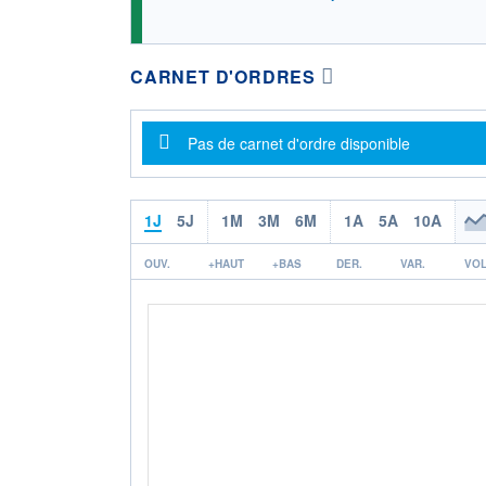
CARNET D'ORDRES
Message d'information
Pas de carnet d'ordre disponible
1J
5J
1M
3M
6M
1A
5A
10A
OUV.
+HAUT
+BAS
DER.
VAR.
VOL