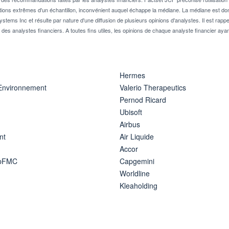
tions extrêmes d'un échantillon, inconvénient auquel échappe la médiane. La médiane est donc
stems Inc et résulte par nature d'une diffusion de plusieurs opinions d'analystes. Il est 
n des analystes financiers. A toutes fins utiles, les opinions de chaque analyste financier aya
Hermes
 Environnement
Valerio Therapeutics
Pernod Ricard
Ubisoft
Airbus
nt
Air Liquide
Accor
ipFMC
Capgemini
Worldline
Kleaholding