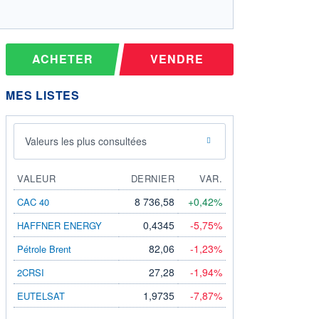
ACHETER
VENDRE
MES LISTES
Valeurs les plus consultées
VALEUR
DERNIER
VAR.
8 736,58
+0,42%
CAC 40
0,4345
-5,75%
HAFFNER ENERGY
82,06
-1,23%
Pétrole Brent
27,28
-1,94%
2CRSI
1,9735
-7,87%
EUTELSAT