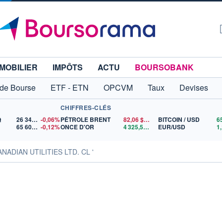
MOBILIER
IMPÔTS
ACTU
BOURSOBANK
 de Bourse
ETF - ETN
OPCVM
Taux
Devises
CHIFFRES-CLÉS
Q
26 348,35
-0,06%
PÉTROLE BRENT
82,06
$US
BITCOIN / USD
65 606,71
-0,12%
ONCE D'OR
4 325,55
$US
EUR/USD
ANADIAN UTILITIES LTD. CL '