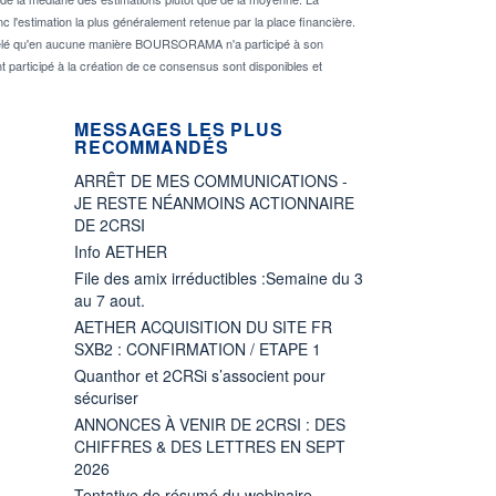
 l'estimation la plus généralement retenue par la place financière.
rappelé qu'en aucune manière BOURSORAMA n'a participé à son
nt participé à la création de ce consensus sont disponibles et
MESSAGES LES PLUS
RECOMMANDÉS
ARRÊT DE MES COMMUNICATIONS -
JE RESTE NÉANMOINS ACTIONNAIRE
DE 2CRSI
Info AETHER
File des amix irréductibles :Semaine du 3
au 7 aout.
AETHER ACQUISITION DU SITE FR
SXB2 : CONFIRMATION / ETAPE 1
Quanthor et 2CRSi s’associent pour
sécuriser
ANNONCES À VENIR DE 2CRSI : DES
CHIFFRES & DES LETTRES EN SEPT
2026
Tentative de résumé du webinaire...