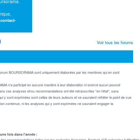
oursorama.
rique,
:
contact-
M
Voir tous les forums
e forum BOURSORAMA sont uniquement élaborées par les membres qui en sont
MA n'a participé en aucune manière à leur élaboration ni exercé aucun pouvoir
dans ces analyses et/ou recommandations ont été retranscrites "en l'état", sans
ui y sont exprimées sont celles de leurs auteurs et ne sauraient refléter le point de vue
on contenue, ni les analyses qui y sont exprimées ne sauraient engager la
 une fois dans l'année :
 recommandations faites par les analystes financiers. Factset JCF préconise l'utilisation 