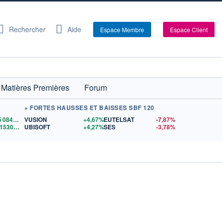
Rechercher
Aide
Espace Membre
Espace Client
Matières Premières
Forum
+ FORTES HAUSSES ET BAISSES SBF 120
65 084,98
$US
VUSION
+4,67%
EUTELSAT
-7,87%
1,1530
$US
UBISOFT
+4,27%
SES
-3,78%