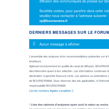
diffusion des communiqués de presse sur B
Sociétés cotées, pour paraître dans cette rub
veuillez nous contacter à l'adresse suivante 
cp@boursorama.fr
DERNIERS MESSAGES SUR LE FORU
Message d'information
Aucun message à afficher
L'ensemble des analyses et/ou recommandations présentes sur l
émetteurs.
Agissant exclusivement en qualité de canal de diffusion, BOURSORA
discrétionnaire quant à leur sélection. Les informations contenues 
déclaration ni garantie d'aucune sorte. Les opinions ou estimations q
de BOURSORAMA. Sous réserves des lois applicables, ni l'informati
responsabilité BOURSORAMA.
Lire les mentions légales complètes
* Liste des cabinets d'analystes ayant suivi la valeur au moins
Un consensus est une moyenne ou une médiane des prévisions ou des