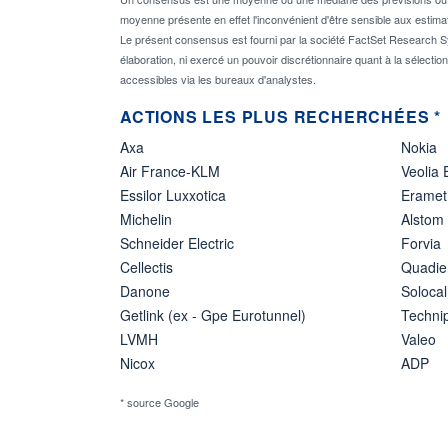
moyenne présente en effet l'inconvénient d'être sensible aux estima
Le présent consensus est fourni par la société FactSet Research Sy
élaboration, ni exercé un pouvoir discrétionnaire quant à la sélectio
accessibles via les bureaux d'analystes.
ACTIONS LES PLUS RECHERCHÉES *
Axa
Nokia
Air France-KLM
Veolia
Essilor Luxxotica
Eramet
Michelin
Alstom
Schneider Electric
Forvia
Cellectis
Quadie
Danone
Solocal
Getlink (ex - Gpe Eurotunnel)
Techn
LVMH
Valeo
Nicox
ADP
* source Google