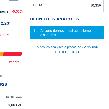
-
RSI14
50,350
 jours :
-0,30%
DERNIÈRES ANALYSES
2/23*
Message d'information
Aucune donnée n'est actuellement
disponible.
-2,84%
Toutes les analyses à propos de CANADIAN
UTILITIES LTD. CL '
5.
Vendre
d.
/26
ESTIM. 2027
0,00
CAD