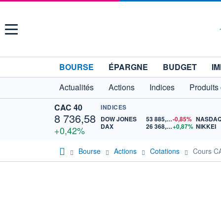
Menu
BOURSE
ÉPARGNE
BUDGET
IM
Actualités
Actions
Indices
Produits
CAC 40
INDICES
8 736,58
DOW JONES
53 885,10
-0,85%
NASDA
DAX
26 368,11
+0,87%
NIKKEI
+0,42%
Bourse
Actions
Cotations
Cours C