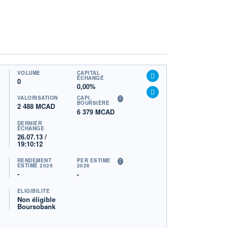
VOLUME
CAPITAL
ÉCHANGÉ
0
0,00%
VALORISATION
CAPI.
BOURSIÈRE
2 488 MCAD
6 379 MCAD
DERNIER
ÉCHANGE
26.07.13 /
19:10:12
RENDEMENT
PER ESTIMÉ
ESTIMÉ 2026
2026
-
-
ÉLIGIBILITÉ
Non éligible
Boursobank