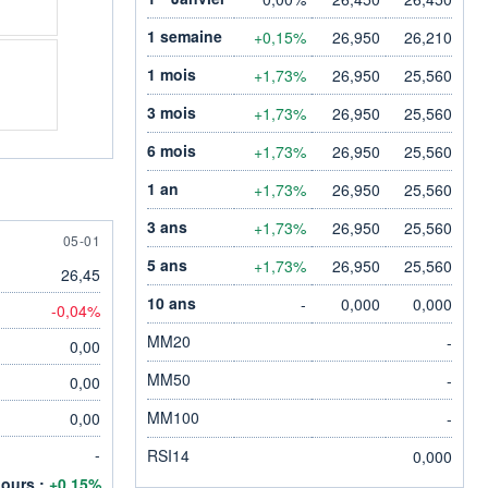
1 semaine
+0,15%
26,950
26,210
1 mois
+1,73%
26,950
25,560
3 mois
+1,73%
26,950
25,560
6 mois
+1,73%
26,950
25,560
1 an
+1,73%
26,950
25,560
3 ans
+1,73%
26,950
25,560
5 JANUARY
05-01
5 ans
+1,73%
26,950
25,560
26,45
10 ans
-
0,000
0,000
-0,04%
MM20
-
0,00
MM50
-
0,00
MM100
0,00
-
-
RSI14
0,000
jours :
+0,15%