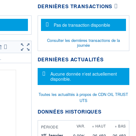
DERNIÈRES TRANSACTIONS
Message d'information
Pas de transaction disponible
Consulter les dernières transactions de la
journée
DERNIÈRES ACTUALITÉS
.
Message d'information
Aucune donnée n'est actuellement
disponible.
Toutes les actualités à propos de CDN OIL TRUST
UTS
DONNÉES HISTORIQUES
VAR.
+ HAUT
+ BAS
PÉRIODE
er
1
Janvier
0,00%
26,450
26,450