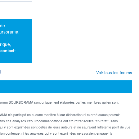
 de
oursorama.
rique,
:
contact-
M
Voir tous les forums
e forum BOURSORAMA sont uniquement élaborées par les membres qui en sont
MA n'a participé en aucune manière à leur élaboration ni exercé aucun pouvoir
dans ces analyses et/ou recommandations ont été retranscrites "en l'état", sans
ui y sont exprimées sont celles de leurs auteurs et ne sauraient refléter le point de vue
on contenue, ni les analyses qui y sont exprimées ne sauraient engager la