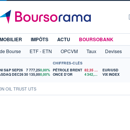
MOBILIER
IMPÔTS
ACTU
BOURSOBANK
 de Bourse
ETF - ETN
OPCVM
Taux
Devises
CHIFFRES-CLÉS
NI S&P SEP26
7 777,25
0,00%
PÉTROLE BRENT
82,35
$US
EUR/USD
ASDAQ DEC26
30 135,00
0,00%
ONCE D'OR
4 342,26
$US
VIX INDEX
DN OIL TRUST UTS