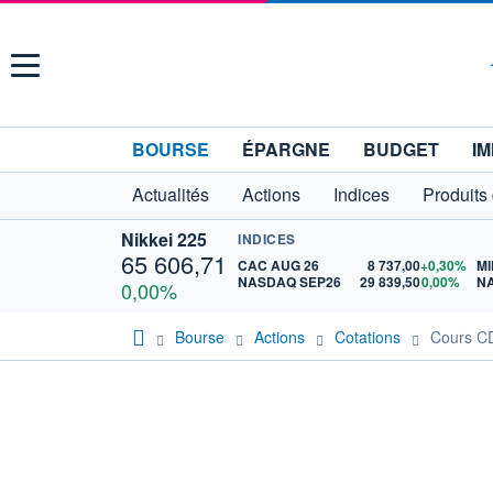
Menu
BOURSE
ÉPARGNE
BUDGET
IM
Actualités
Actions
Indices
Produits
Nikkei 225
INDICES
65 606,71
CAC AUG 26
8 737,00
+0,30%
MI
NASDAQ SEP26
29 839,50
0,00%
N
0,00%
Bourse
Actions
Cotations
Cours C