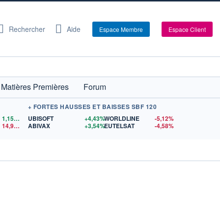
Rechercher
Aide
Espace Membre
Espace Client
Matières Premières
Forum
+ FORTES HAUSSES ET BAISSES SBF 120
1,1559
$US
UBISOFT
+4,43%
WORLDLINE
-5,12%
14,90
$US
ABIVAX
+3,54%
EUTELSAT
-4,58%