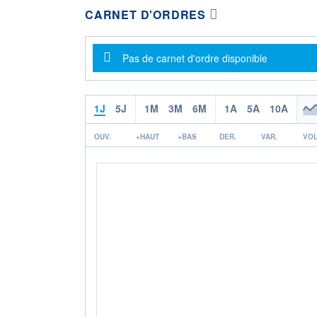
CARNET D'ORDRES
Message d'information
Pas de carnet d'ordre disponible
1J
5J
1M
3M
6M
1A
5A
10A
OUV.
+HAUT
+BAS
DER.
VAR.
VOL