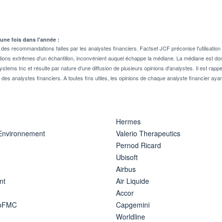
 une fois dans l'année :
 recommandations faites par les analystes financiers. Factset JCF préconise l'utilisation 
tions extrêmes d'un échantillon, inconvénient auquel échappe la médiane. La médiane est donc
stems Inc et résulte par nature d'une diffusion de plusieurs opinions d'analystes. Il est 
n des analystes financiers. A toutes fins utiles, les opinions de chaque analyste financier aya
Hermes
 Environnement
Valerio Therapeutics
Pernod Ricard
Ubisoft
Airbus
nt
Air Liquide
Accor
ipFMC
Capgemini
Worldline