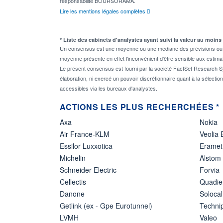
responsabilité BOURSORAMA.
Lire les mentions légales complètes
* Liste des cabinets d'analystes ayant suivi la valeur au moins
Un consensus est une moyenne ou une médiane des prévisions ou des
moyenne présente en effet l'inconvénient d'être sensible aux estima
Le présent consensus est fourni par la société FactSet Research Sy
élaboration, ni exercé un pouvoir discrétionnaire quant à la sélectio
accessibles via les bureaux d'analystes.
ACTIONS LES PLUS RECHERCHÉES *
Axa
Nokia
Air France-KLM
Veolia
Essilor Luxxotica
Eramet
Michelin
Alstom
Schneider Electric
Forvia
Cellectis
Quadie
Danone
Solocal
Getlink (ex - Gpe Eurotunnel)
Techn
LVMH
Valeo