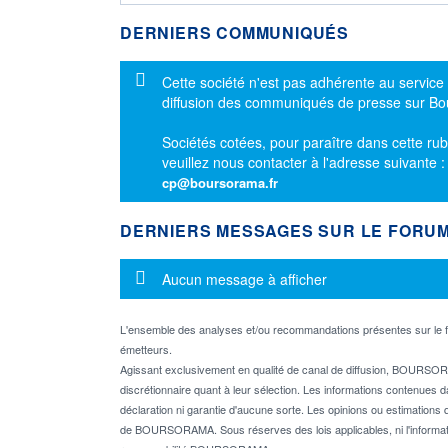
DERNIERS COMMUNIQUÉS
Message d'information
Cette société n'est pas adhérente au service
diffusion des communiqués de presse sur B
Sociétés cotées, pour paraître dans cette rub
veuillez nous contacter à l'adresse suivante 
cp@boursorama.fr
DERNIERS MESSAGES SUR LE FORU
Message d'information
Aucun message à afficher
L'ensemble des analyses et/ou recommandations présentes sur l
émetteurs.
Agissant exclusivement en qualité de canal de diffusion, BOURSORA
discrétionnaire quant à leur sélection. Les informations contenues 
déclaration ni garantie d'aucune sorte. Les opinions ou estimations q
de BOURSORAMA. Sous réserves des lois applicables, ni l'informati